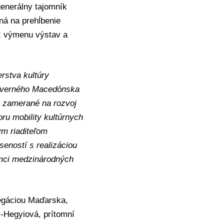
generálny tajomník
ná na prehĺbenie
ež výmenu výstav a
rstva kultúry
Severného Macedónska
o zamerané na rozvoj
ru mobility kultúrnych
ym riaditeľom
eností s realizáciou
ámci medzinárodných
legáciou Maďarska,
ss-Hegyiová, prítomní