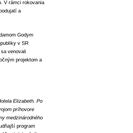
bó. V rámci rokovania
podujatí a
y Adamom Godym
publiky v SR
 sa venovali
oločným projektom a
otela Elizabeth. Po
vojom príhovore
ormy medzinárodného
oludňajší program