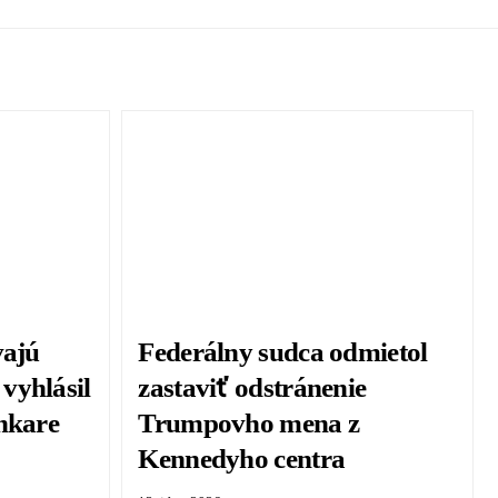
vajú
Federálny sudca odmietol
vyhlásil
zastaviť odstránenie
nkare
Trumpovho mena z
Kennedyho centra