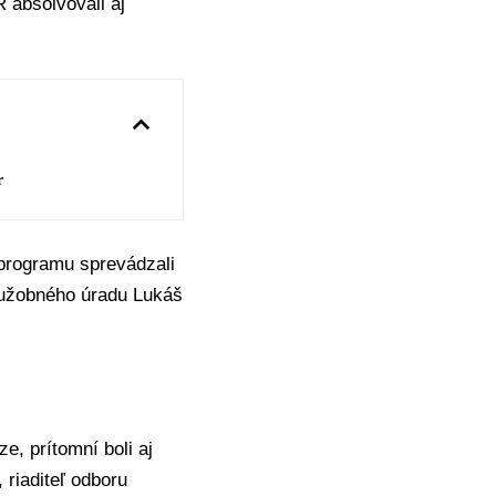
R
absolvovali aj
r
 programu sprevádzali
služobného úradu
Lukáš
e, prítomní boli aj
riaditeľ odboru