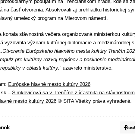
 protokolárnym podujatím na Trenčianskom hrade, kde sa za 
iálna časť otvorenia. Absolvovali aj prehliadku historickej s
hlavný umelecký program na Mierovom námestí.
a konala slávnostná večera organizovaná ministerkou kultú
á vyzdvihla význam kultúrnej diplomacie a medzinárodnej s
„Otvorenie Európskeho hlavného mesta kultúry Trenčín 202
mpulz pre kultúrny rozvoj regiónov a posilnenie medzináro
republiky v oblasti kultúry,“
uzavrelo ministerstvo.
mam:
Európske hlavné mesto kultúry 2026
A.sk –
Šimkovičová sa v Trenčíne zúčastnila na slávnostnom 
lavné mesto kultúry 2026
© SITA Všetky práva vyhradené.
ánok
Face