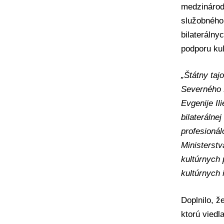
medzinárod
služobného
bilaterálny
podporu kul
„Štátny taj
Severného 
Evgenije I
bilaterálne
profesioná
Ministerstv
kultúrnych
kultúrnych i
Doplnilo, ž
ktorú viedl