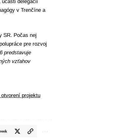
účasti delegácií
ynagógy v Trenčíne a
ry SR. Počas nej
polupráce pre rozvoj
6 predstavuje
dných vzťahov
otvorení projektu
book