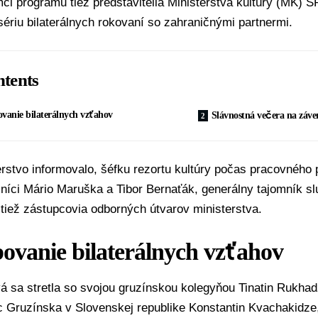
ci programu tiež predstavitelia
Ministerstva kultúry (MK) S
sériu bilaterálnych rokovaní so zahraničnými partnermi.
tents
vanie bilaterálnych vzťahov
Slávnostná večera na záve
rstvo informovalo, šéfku rezortu kultúry počas pracovného
mníci Mário Maruška a
Tibor Bernaťák
, generálny tajomník 
 tiež zástupcovia odborných útvarov ministerstva.
ovanie bilaterálnych vzťahov
 sa stretla so svojou gruzínskou kolegyňou Tinatin Rukhadz
 Gruzínska v Slovenskej republike Konstantin Kvachakidze, 