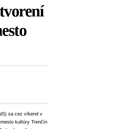
tvorení
esto
NS
) sa cez víkend v
 mesto kultúry Trenčín