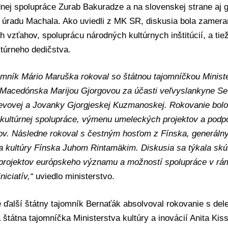
nej spolupráce Zurab Bakuradze a na slovenskej strane aj 
 úradu Machala. Ako uviedli z MK SR, diskusia bola zamera
ch vzťahov, spoluprácu národných kultúrnych inštitúcií, a ti
túrneho dedičstva.
omník Mário Maruška rokoval so štátnou tajomníčkou Ministe
Macedónska Marijou Gjorgovou za účasti veľvyslankyne 
lievovej a Jovanky Gjorgjeskej Kuzmanoskej. Rokovanie bol
j kultúrnej spolupráce, výmenu umeleckých projektov a podpo
lov. Následne rokoval s čestným hosťom z Fínska, generáln
a kultúry Fínska Juhom Rintamäkim. Diskusia sa týkala skús
 projektov európskeho významu a možností spolupráce v r
niciatív,“
uviedlo ministerstvo.
e ďalší štátny tajomník Bernaťák absolvoval rokovanie s de
a štátna tajomníčka Ministerstva kultúry a inovácií Anita Ki