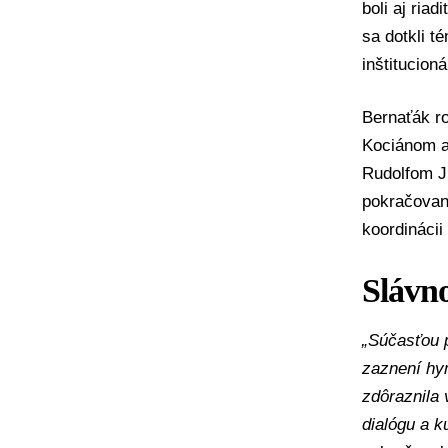
boli aj ria
sa dotkli t
inštitucion
Bernaťák r
Kociánom a
Rudolfom J
pokračovani
koordinácii
Slávn
„Súčasťou p
zaznení hy
zdôraznila
dialógu a k