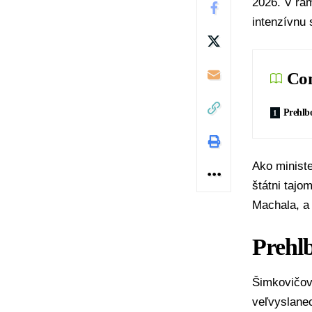
2026. V rám
intenzívnu 
Con
Prehlbo
Ako ministe
štátni tajo
Machala
, a
Prehlb
Šimkovičová
veľvyslanec