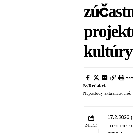
zúčastn
projekt
kultúry
By
Redakcia
Naposledy aktualizované: 
17.2.2026 (
Trenčíne zú
Zdieľať