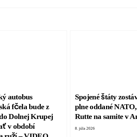
cký autobus
Spojené štáty zostá
ká fčela bude z
plne oddané NATO, 
do Dolnej Krupej
Rutte na samite v A
ť v období
8. júla 2026
ia ruží – VIDEO,