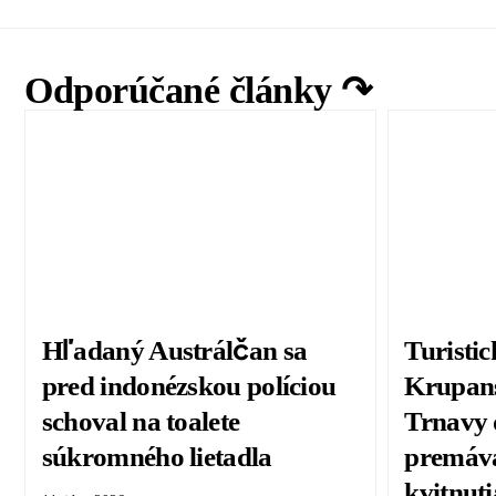
Odporúčané články ↷
Hľadaný Austrálčan sa
Turisti
pred indonézskou políciou
Krupans
schoval na toalete
Trnavy 
súkromného lietadla
premáva
kvitnut