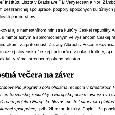
diteľ Inštitútu Liszta v Bratislave Pál Venyercsan a Nóri Zám
ém cezhraničnej spolupráce, podpory spoločných kultúrnych 
álnych partnerstiev.
okoval aj s námestníkom ministra kultúry Českej republik
 s mimoriadnym a splnomocneným veľvyslancom Českej re
indrákom, za prítomnosti Zuzany Albrecht. Počas rokovania
u úzkej slovensko-českej spolupráce v oblasti kultúry, sp
 aktivít v rámci stredoeurópskeho priestoru.
ostná večera na záver
racovného programu bola oficiálna recepcia v priestoroch H
mien Slovenskej republiky a Európskej únie ministerka vo s
 význam projektu Európske hlavné mesto kultúry ako platf
ultúrnej spolupráce,“
priblížil rezort kultúry. Doplnil, že pop