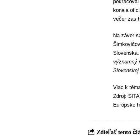
pokračoval
konala ofic
večer zas 
Na záver s
Šimkovičov
Slovenska.
významný i
Slovenskej 
Viac k té
Zdroj: SIT
Európske h
Zdieľať tento čl