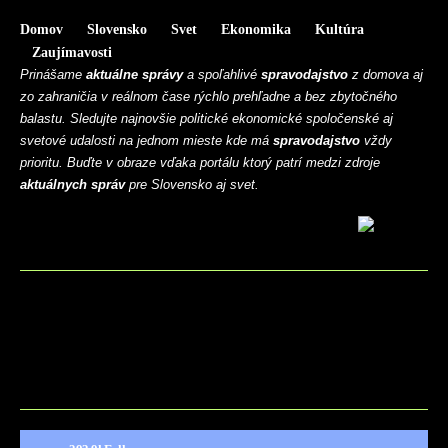
Domov
Slovensko
Svet
Ekonomika
Kultúra
Zaujímavosti
Prinášame
aktuálne správy
a spoľahlivé
spravodajstvo
z domova aj
zo zahraničia v reálnom čase rýchlo prehľadne a bez zbytočného
balastu. Sledujte najnovšie politické ekonomické spoločenské aj
svetové udalosti na jednom mieste kde má
spravodajstvo
vždy
prioritu. Buďte v obraze vďaka portálu ktorý patrí medzi zdroje
aktuálnych správ
pre Slovensko aj svet.
BLOG
CONTACT
MARKETMINDS HOME
UKÁŽKOVÁ STRÁNKA