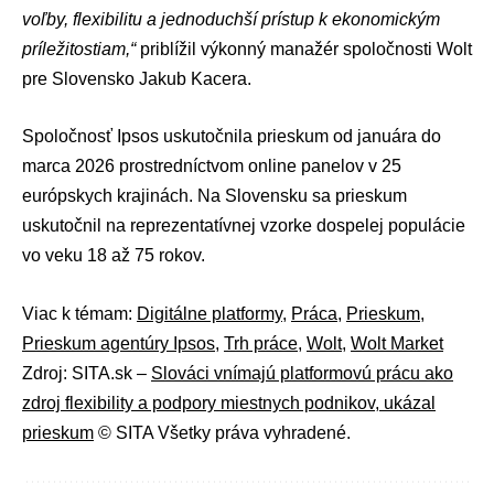
voľby, flexibilitu a jednoduchší prístup k ekonomickým
príležitostiam,“
priblížil výkonný manažér spoločnosti Wolt
pre Slovensko Jakub Kacera.
Spoločnosť Ipsos uskutočnila prieskum od januára do
marca 2026 prostredníctvom online panelov v 25
európskych krajinách. Na Slovensku sa prieskum
uskutočnil na reprezentatívnej vzorke dospelej populácie
vo veku 18 až 75 rokov.
Viac k témam:
Digitálne platformy
,
Práca
,
Prieskum
,
Prieskum agentúry Ipsos
,
Trh práce
,
Wolt
,
Wolt Market
Zdroj: SITA.sk –
Slováci vnímajú platformovú prácu ako
zdroj flexibility a podpory miestnych podnikov, ukázal
prieskum
© SITA Všetky práva vyhradené.