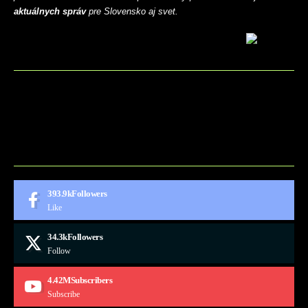
aktuálnych správ
pre Slovensko aj svet.
BLOG
CONTACT
MARKETMINDS HOME
UKÁŽKOVÁ STRÁNKA
393.9k
Followers
Like
34.3k
Followers
Follow
4.42M
Subscribers
Subscribe