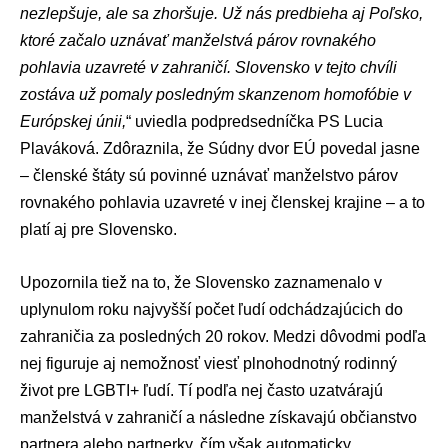
nezlepšuje, ale sa zhoršuje. Už nás predbieha aj Poľsko,
ktoré začalo uznávať manželstvá párov rovnakého
pohlavia uzavreté v zahraničí. Slovensko v tejto chvíli
zostáva už pomaly posledným skanzenom homofóbie v
Európskej únii,
“ uviedla podpredsedníčka PS
Lucia
Plaváková
. Zdôraznila, že
Súdny dvor EÚ
povedal jasne
– členské štáty sú povinné uznávať manželstvo párov
rovnakého pohlavia uzavreté v inej členskej krajine – a to
platí aj pre Slovensko.
Upozornila tiež na to, že Slovensko zaznamenalo v
uplynulom roku najvyšší počet ľudí odchádzajúcich do
zahraničia za posledných 20 rokov. Medzi dôvodmi podľa
nej figuruje aj nemožnosť viesť plnohodnotný rodinný
život pre LGBTI+ ľudí. Tí podľa nej často uzatvárajú
manželstvá v zahraničí a následne získavajú občianstvo
partnera alebo partnerky, čím však automaticky