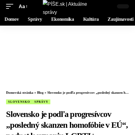
Aa
Domov
Správy
Ekonomika
Kultúra
Zaujímavosti
Domovská stránka
»
Blog
»
Slovensko je podľa progresívcov „posledný skanzen homofóbie v EÚ“, podnet k uznaniu LGBTI+ manželstiev putuje na ústavný súd
SLOVENSKO
SPRÁVY
Slovensko je podľa progresívcov
„posledný skanzen homofóbie v EÚ“,