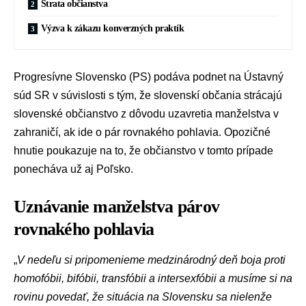
Strata občianstva
Výzva k zákazu konverzných praktík
Progresívne Slovensko
(PS) podáva podnet na
Ústavný
súd SR
v súvislosti s tým, že slovenskí občania strácajú
slovenské občianstvo z dôvodu uzavretia manželstva v
zahraničí, ak ide o pár rovnakého pohlavia. Opozičné
hnutie poukazuje na to, že občianstvo v tomto prípade
ponecháva už aj Poľsko.
Uznávanie manželstva párov
rovnakého pohlavia
„
V nedeľu si pripomenieme medzinárodný deň boja proti
homofóbii, bifóbii, transfóbii a intersexfóbii a musíme si na
rovinu povedať, že situácia na Slovensku sa nielenže