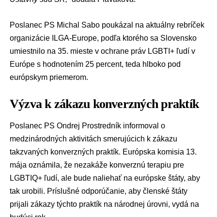
Poslanec PS
Michal Sabo
poukázal na aktuálny rebríček
organizácie ILGA-Europe, podľa ktorého sa Slovensko
umiestnilo na 35. mieste v ochrane práv LGBTI+ ľudí v
Európe s hodnotením 25 percent, teda hlboko pod
európskym priemerom.
Výzva k zákazu konverzných praktík
Poslanec PS
Ondrej Prostredník
informoval o
medzinárodných aktivitách smerujúcich k zákazu
takzvaných konverzných praktík.
Európska komisia
13.
mája oznámila, že nezakáže konverznú terapiu pre
LGBTIQ+ ľudí, ale bude naliehať na európske štáty, aby
tak urobili. Príslušné odporúčanie, aby členské štáty
prijali zákazy týchto praktík na národnej úrovni, vydá na