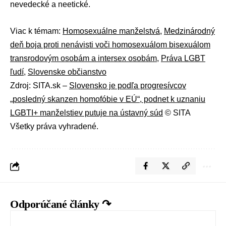
nevedecké a neetické.
Viac k témam:
Homosexuálne manželstvá
,
Medzinárodný
deň boja proti nenávisti voči homosexuálom bisexuálom
transrodovým osobám a intersex osobám
,
Práva LGBT
ľudí
,
Slovenske občianstvo
Zdroj: SITA.sk –
Slovensko je podľa progresívcov
„posledný skanzen homofóbie v EÚ“, podnet k uznaniu
LGBTI+ manželstiev putuje na ústavný súd
© SITA
Všetky práva vyhradené.
Odporúčané články ↷