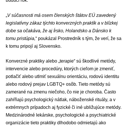
budúci rok.
„
V súčasnosti má osem členských štátov EÚ zavedený
legislatívny zákaz týchto konverzných praktík a v blízkej
dobe sa očakáva, že aj Írsko, Holandsko a Dánsko k
tomu pristúpia,
“ poukázal Prostredník s tým, že verí, že sa
k tomu pripojí aj Slovensko.
Konverzné praktiky alebo „terapie“ sú škodlivé metódy,
intervencie alebo procedúry, ktorých cieľom je zmeniť,
potlačiť alebo utlmiť sexuálnu orientáciu, rodovú identitu
alebo rodový prejav LGBTQ+ osôb. Tieto metódy sú
zamerané na zmenu niečoho, čo nie je choroba. Často
zahŕňajú psychologický nátlak, náboženské rituály, a v
extrémnych prípadoch aj fyzické či iné ubližujúce metódy.
Medzinárodné lekárske, psychologické a psychiatrické
organizácie tieto praktiky dlhodobo odmietajú ako