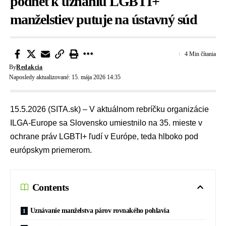
podnet k uznaniu LGBTI+
manželstiev putuje na ústavný súd
4 Min čítania
By
Redakcia
Naposledy aktualizované: 15. mája 2026 14:35
15.5.2026 (SITA.sk) – V aktuálnom rebríčku organizácie
ILGA-Europe sa Slovensko umiestnilo na 35. mieste v
ochrane práv LGBTI+ ľudí v Európe, teda hlboko pod
európskym priemerom.
Contents
Uznávanie manželstva párov rovnakého pohlavia