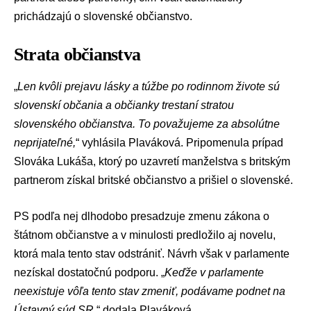
prichádzajú o slovenské občianstvo.
Strata občianstva
„
Len kvôli prejavu lásky a túžbe po rodinnom živote sú
slovenskí občania a občianky trestaní stratou
slovenského občianstva. To považujeme za absolútne
neprijateľné,
“ vyhlásila Plaváková. Pripomenula prípad
Slováka Lukáša, ktorý po uzavretí manželstva s britským
partnerom získal britské občianstvo a prišiel o slovenské.
PS podľa nej dlhodobo presadzuje zmenu zákona o
štátnom občianstve a v minulosti predložilo aj novelu,
ktorá mala tento stav odstrániť. Návrh však v parlamente
nezískal dostatočnú podporu. „
Keďže v parlamente
neexistuje vôľa tento stav zmeniť, podávame podnet na
Ústavný súd SR,
“ dodala Plaváková.