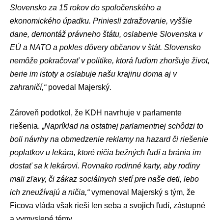
Slovensko za 15 rokov do spoločenského a
ekonomického úpadku. Priniesli zdražovanie, vyššie
dane, demontáž právneho štátu, oslabenie Slovenska v
EÚ a NATO a pokles dôvery občanov v štát. Slovensko
nemôže pokračovať v politike, ktorá ľuďom zhoršuje život,
berie im istoty a oslabuje našu krajinu doma aj v
zahraničí,“
povedal Majerský.
Zároveň podotkol, že KDH navrhuje v parlamente
riešenia. „
Napríklad na ostatnej parlamentnej schôdzi to
boli návrhy na obmedzenie reklamy na hazard či riešenie
poplatkov u lekára, ktoré ničia bežných ľudí a bránia im
dostať sa k lekárovi. Rovnako rodinné karty, aby rodiny
mali zľavy, či zákaz sociálnych sietí pre naše deti, lebo
ich zneužívajú a ničia,“
vymenoval Majerský s tým, že
Ficova vláda však rieši len seba a svojich ľudí, zástupné
a vymyslené témy.