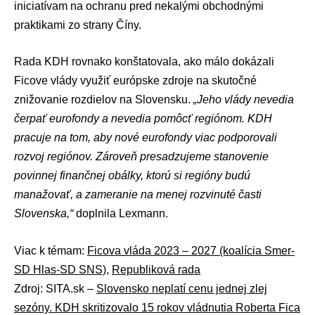
iniciatívam na ochranu pred nekalými obchodnými
praktikami zo strany Číny.
Rada KDH rovnako konštatovala, ako málo dokázali
Ficove vlády využiť európske zdroje na skutočné
znižovanie rozdielov na Slovensku.
„Jeho vlády nevedia
čerpať eurofondy a nevedia pomôcť regiónom. KDH
pracuje na tom, aby nové eurofondy viac podporovali
rozvoj regiónov. Zároveň presadzujeme stanovenie
povinnej finančnej obálky, ktorú si regióny budú
manažovať, a zameranie na menej rozvinuté časti
Slovenska,“
doplnila Lexmann.
Viac k témam:
Ficova vláda 2023 – 2027 (koalícia Smer-
SD Hlas-SD SNS)
,
Republiková rada
Zdroj: SITA.sk –
Slovensko neplatí cenu jednej zlej
sezóny. KDH skritizovalo 15 rokov vládnutia Roberta Fica