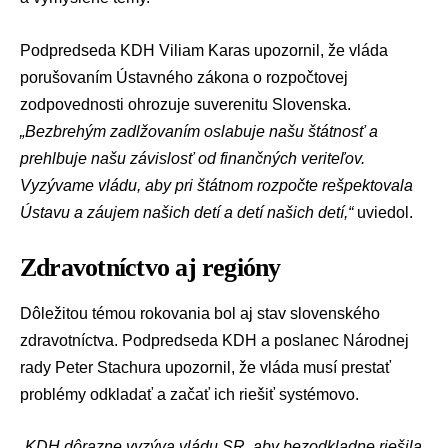
Podpredseda KDH
Viliam Karas
upozornil, že vláda
porušovaním Ústavného zákona o rozpočtovej
zodpovednosti ohrozuje suverenitu Slovenska.
„Bezbrehým zadlžovaním oslabuje našu štátnosť a
prehlbuje našu závislosť od finančných veriteľov.
Vyzývame vládu, aby pri štátnom rozpočte rešpektovala
Ústavu a záujem našich detí a detí našich detí,“
uviedol.
Zdravotníctvo aj regióny
Dôležitou témou rokovania bol aj stav slovenského
zdravotníctva. Podpredseda KDH a poslanec Národnej
rady Peter Stachura upozornil, že vláda musí prestať
problémy odkladať a začať ich riešiť systémovo.
„KDH dôrazne vyzýva vládu SR, aby bezodkladne riešila