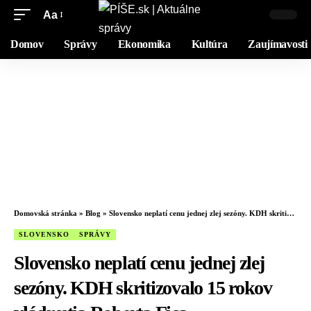
Aa
Domov
Správy
Ekonomika
Kultúra
Zaujímavosti
Domovská stránka
»
Blog
»
Slovensko neplatí cenu jednej zlej sezóny. KDH skritizovalo 15 rokov vládnutia Roberta Fica
SLOVENSKO
SPRÁVY
Slovensko neplatí cenu jednej zlej
sezóny. KDH skritizovalo 15 rokov