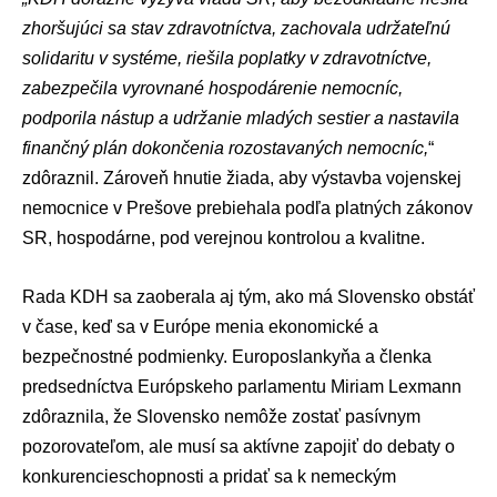
zhoršujúci sa stav zdravotníctva, zachovala udržateľnú
solidaritu v systéme, riešila poplatky v zdravotníctve,
zabezpečila vyrovnané hospodárenie nemocníc,
podporila nástup a udržanie mladých sestier a nastavila
finančný plán dokončenia rozostavaných nemocníc,
“
zdôraznil. Zároveň hnutie žiada, aby výstavba vojenskej
nemocnice v Prešove prebiehala podľa platných zákonov
SR, hospodárne, pod verejnou kontrolou a kvalitne.
Rada KDH sa zaoberala aj tým, ako má Slovensko obstáť
v čase, keď sa v Európe menia ekonomické a
bezpečnostné podmienky. Europoslankyňa a členka
predsedníctva Európskeho parlamentu
Miriam Lexmann
zdôraznila, že Slovensko nemôže zostať pasívnym
pozorovateľom, ale musí sa aktívne zapojiť do debaty o
konkurencieschopnosti a pridať sa k nemeckým