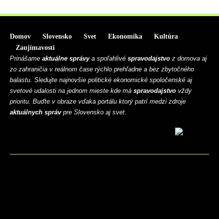
Domov
Slovensko
Svet
Ekonomika
Kultúra
Zaujímavosti
Prinášame
aktuálne správy
a spoľahlivé
spravodajstvo
z domova aj
zo zahraničia v reálnom čase rýchlo prehľadne a bez zbytočného
balastu. Sledujte najnovšie politické ekonomické spoločenské aj
svetové udalosti na jednom mieste kde má
spravodajstvo
vždy
prioritu. Buďte v obraze vďaka portálu ktorý patrí medzi zdroje
aktuálnych správ
pre Slovensko aj svet.
BLOG
CONTACT
MARKETMINDS HOME
UKÁŽKOVÁ STRÁNKA