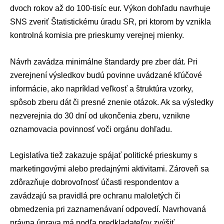
dvoch rokov až do 100-tisíc eur. Výkon dohľadu navrhuje
SNS zveriť
Štatistickému úradu SR
, pri ktorom by vznikla
kontrolná komisia pre prieskumy verejnej mienky.
Návrh zavádza minimálne štandardy pre zber dát. Pri
zverejnení výsledkov budú povinne uvádzané kľúčové
informácie, ako napríklad veľkosť a štruktúra vzorky,
spôsob zberu dát či presné znenie otázok. Ak sa výsledky
nezverejnia do 30 dní od ukončenia zberu, vznikne
oznamovacia povinnosť voči orgánu dohľadu.
Legislatíva tiež zakazuje spájať politické prieskumy s
marketingovými alebo predajnými aktivitami. Zároveň sa
zdôrazňuje dobrovoľnosť účasti respondentov a
zavádzajú sa pravidlá pre ochranu maloletých či
obmedzenia pri zaznamenávaní odpovedí. Navrhovaná
právna úprava má podľa predkladateľov zvýšiť