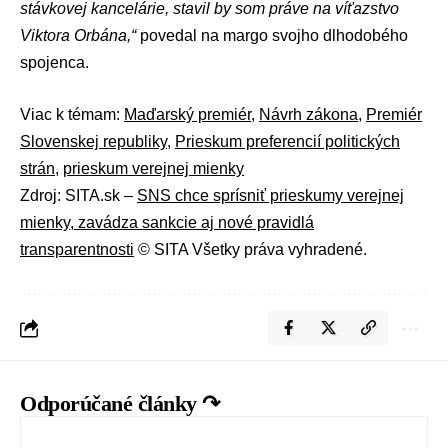
stávkovej kancelárie, stavil by som práve na víťazstvo
Viktora Orbána,“
povedal na margo svojho dlhodobého
spojenca.
Viac k témam:
Maďarský premiér
,
Návrh zákona
,
Premiér
Slovenskej republiky
,
Prieskum preferencií politických
strán
,
prieskum verejnej mienky
Zdroj: SITA.sk –
SNS chce sprísniť prieskumy verejnej
mienky, zavádza sankcie aj nové pravidlá
transparentnosti
© SITA Všetky práva vyhradené.
Odporúčané články ↷