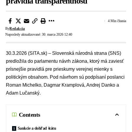
pravidlá transparentnosti
4 Min čítania
By
Redakcia
Naposledy aktualizované: 30. marca 2026 12:40
30.3.2026 (SITA.sk) –
Slovenská národná strana (SNS)
predložila do parlamentu
návrh zákona
, ktorý má zaviesť
prísnejšie pravidlá pre
prieskumy verejnej mienky
s
politickým obsahom. Pod návrhom sú podpísaní poslanci
Roman Michelko
,
Dagmar Kramplová
, Andrej Danko a
Adam Lučanský
.
Contents
Sankcie a dohľad štátu