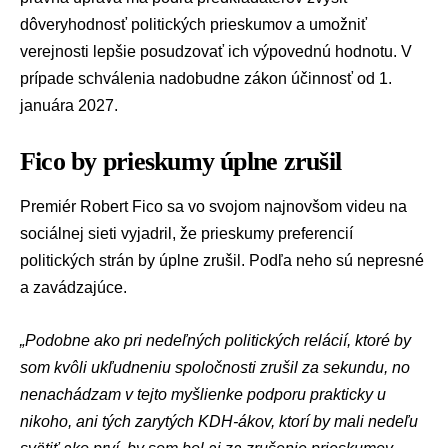
dôveryhodnosť politických prieskumov a umožniť
verejnosti lepšie posudzovať ich výpovednú hodnotu. V
prípade schválenia nadobudne zákon účinnosť od 1.
januára 2027.
Fico by prieskumy úplne zrušil
Premiér
Robert Fico
sa vo svojom najnovšom videu na
sociálnej sieti vyjadril, že
prieskumy preferencií
politických strán
by úplne zrušil. Podľa neho sú nepresné
a zavádzajúce.
„Podobne ako pri nedeľných politických relácií, ktoré by
som kvôli ukľudneniu spoločnosti zrušil za sekundu, no
nenachádzam v tejto myšlienke podporu prakticky u
nikoho, ani tých zarytých KDH-ákov, ktorí by mali nedeľu