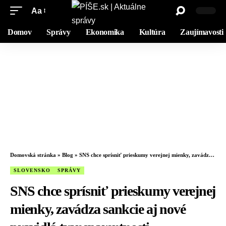
Aa
Domov
Správy
Ekonomika
Kultúra
Zaujímavosti
Domovská stránka
»
Blog
»
SNS chce sprísniť prieskumy verejnej mienky, zavádza sankcie aj nové pravidlá transparentnosti
SLOVENSKO
SPRÁVY
SNS chce sprísniť prieskumy verejnej
mienky, zavádza sankcie aj nové