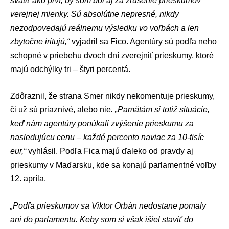
svätiť ako prví, by som bol aj za zrušenie prieskumov
verejnej mienky. Sú absolútne nepresné, nikdy
nezodpovedajú reálnemu výsledku vo voľbách a len
zbytočne iritujú,“
vyjadril sa Fico. Agentúry sú podľa neho
schopné v priebehu dvoch dní zverejniť prieskumy, ktoré
majú odchýlky tri – štyri percentá.
Zdôraznil, že strana Smer nikdy nekomentuje prieskumy,
či už sú priaznivé, alebo nie
. „Pamätám si totiž situácie,
keď nám agentúry ponúkali zvýšenie prieskumu za
nasledujúcu cenu – každé percento naviac za 10-tisíc
eur,“
vyhlásil. Podľa Fica majú ďaleko od pravdy aj
prieskumy v Maďarsku, kde sa konajú parlamentné voľby
12. apríla.
„Podľa prieskumov sa
Viktor Orbán
nedostane pomaly
ani do parlamentu. Keby som si však išiel staviť do