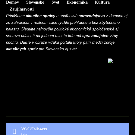
Domov
Slovensko
Svet
Ekonomika
Kultúra
Zaujímavosti
Prinášame
aktuálne správy
a spoľahlivé
spravodajstvo
z domova aj
zo zahraničia v reálnom čase rýchlo prehľadne a bez zbytočného
balastu. Sledujte najnovšie politické ekonomické spoločenské aj
svetové udalosti na jednom mieste kde má
spravodajstvo
vždy
prioritu. Buďte v obraze vďaka portálu ktorý patrí medzi zdroje
aktuálnych správ
pre Slovensko aj svet.
BLOG
CONTACT
MARKETMINDS HOME
UKÁŽKOVÁ STRÁNKA
393.9k
Followers