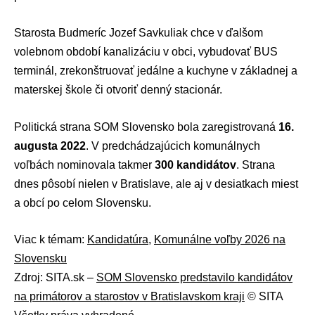
Starosta Budmeríc Jozef Savkuliak chce v ďalšom
volebnom období kanalizáciu v obci, vybudovať BUS
terminál, zrekonštruovať jedálne a kuchyne v základnej a
materskej škole či otvoriť denný stacionár.
Politická strana SOM Slovensko bola zaregistrovaná
16.
augusta 2022
. V predchádzajúcich komunálnych
voľbách nominovala takmer
300 kandidátov
. Strana
dnes pôsobí nielen v Bratislave, ale aj v desiatkach miest
a obcí po celom Slovensku.
Viac k témam:
Kandidatúra
,
Komunálne voľby 2026 na
Slovensku
Zdroj: SITA.sk –
SOM Slovensko predstavilo kandidátov
na primátorov a starostov v Bratislavskom kraji
© SITA