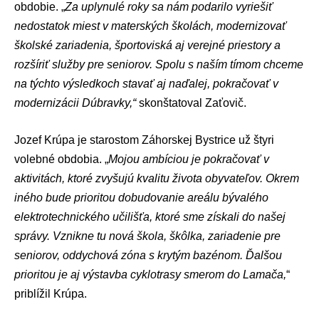
obdobie. „
Za uplynulé roky sa nám podarilo vyriešiť
nedostatok miest v materských školách, modernizovať
školské zariadenia, športoviská aj verejné priestory a
rozšíriť služby pre seniorov. Spolu s naším tímom chceme
na týchto výsledkoch stavať aj naďalej, pokračovať v
modernizácii Dúbravky,“
skonštatoval Zaťovič.
Jozef Krúpa je starostom Záhorskej Bystrice už štyri
volebné obdobia. „
Mojou ambíciou je pokračovať v
aktivitách, ktoré zvyšujú kvalitu života obyvateľov. Okrem
iného bude prioritou dobudovanie areálu bývalého
elektrotechnického učilišťa, ktoré sme získali do našej
správy. Vznikne tu nová škola, škôlka, zariadenie pre
seniorov, oddychová zóna s krytým bazénom. Ďalšou
prioritou je aj výstavba cyklotrasy smerom do Lamača,
“
priblížil Krúpa.