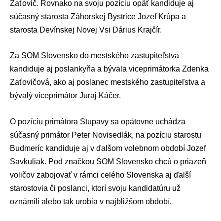
Zaťovič
. Rovnako na svoju pozíciu opäť kandiduje aj
súčasný starosta Záhorskej Bystrice
Jozef Krúpa
a
starosta Devínskej Novej Vsi
Dárius Krajčír
.
Za SOM Slovensko do mestského zastupiteľstva
kandiduje aj poslankyňa a bývala viceprimátorka
Zdenka
Zaťovičová
, ako aj poslanec mestského zastupiteľstva a
bývalý viceprimátor
Juraj Káčer
.
O pozíciu primátora Stupavy sa opätovne uchádza
súčasný primátor
Peter Novisedlák
, na pozíciu starostu
Budmeríc kandiduje aj v ďalšom volebnom období
Jozef
Savkuliak
. Pod značkou SOM Slovensko chcú o priazeň
voličov zabojovať v rámci celého Slovenska aj ďalší
starostovia či poslanci, ktorí svoju kandidatúru už
oznámili alebo tak urobia v najbližšom období.