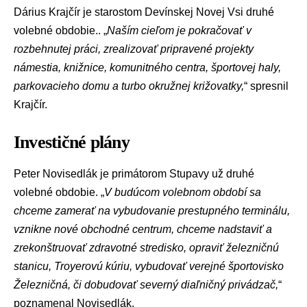
Dárius Krajčír je starostom Devínskej Novej Vsi druhé
volebné obdobie.. „
Naším cieľom je pokračovať v
rozbehnutej práci, zrealizovať pripravené projekty
námestia, knižnice, komunitného centra, športovej haly,
parkovacieho domu a turbo okružnej križovatky,
“ spresnil
Krajčír.
Investičné plány
Peter Novisedlák je primátorom Stupavy už druhé
volebné obdobie. „
V budúcom volebnom období sa
chceme zamerať na vybudovanie prestupného terminálu,
vznikne nové obchodné centrum, chceme nadstaviť a
zrekonštruovať zdravotné stredisko, opraviť železničnú
stanicu, Troyerovú kúriu, vybudovať verejné športovisko
Železničná, či dobudovať severný diaľničný privádzač,
“
poznamenal Novisedlák.