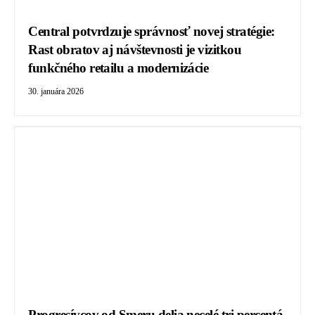
Central potvrdzuje správnosť novej stratégie:
Rast obratov aj návštevnosti je vizitkou
funkčného retailu a modernizácie
30. januára 2026
Progresívcov od Smeru delia necelé tri percentá,