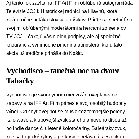
Aj tento rok zavíta na IFF Art Film obľúbená autogramiáda
Televízie JOJ k Historickej radnici na Hlavnú, ktorá
každoročne priláka stovky fanúšikov. Príďte sa stretnúť so
svojimi obľúbenými moderátormi a hercami zo seriálov
TV JOJ – čakajú vás nielen podpisy, ale aj spoločné
fotografie a výnimočne príjemná atmosféra, ktorú táto
akcia už tradične prináša do Košíc.
Vychodisco – tanečná noc na dvore
Tabačky
Vychodisco je synonymom medzižánrovej tanečnej
zábavy a na IFF Art Film prinesie svoj osobitý hudobný
výber. Od chytľavej house music cez temnejšie polohy
italo wave a klubovejší zvuk starého a nového disca až
po indie dance či uletené kolotočariny. Baleársky zvuk,
kde sa tropické rytmy a perkusie stretávajú s estetikou