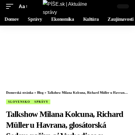
Aa
Domov
Správy
Ekonomika
Kultúra
Zaujímavosti
Domovská stránka
»
Blog
»
Talkshow Milana Kolcuna, Richard Müller u Havrana, glosátorská Sedem naživo aj Vychodisco v Tabačke
SLOVENSKO
SPRÁVY
Talkshow Milana Kolcuna, Richard
Müller u Havrana, glosátorská