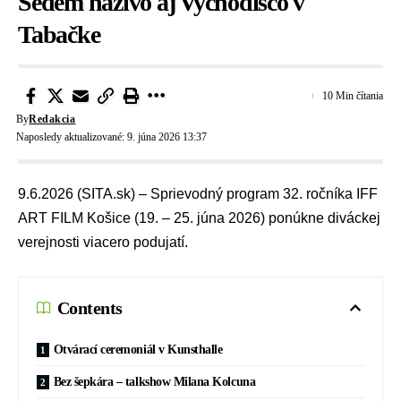
Sedem naživo aj Vychodisco v
Tabačke
10 Min čítania
By
Redakcia
Naposledy aktualizované: 9. júna 2026 13:37
9.6.2026 (SITA.sk) – Sprievodný program 32. ročníka IFF
ART FILM Košice (19. – 25. júna 2026) ponúkne diváckej
verejnosti viacero podujatí.
Contents
Otvárací ceremoniál v Kunsthalle
Bez šepkára – talkshow Milana Kolcuna