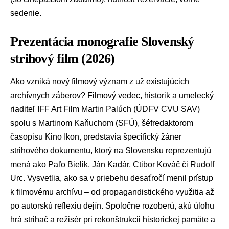
sedenie.
Prezentácia monografie Slovenský
strihový film (2026)
Ako vzniká nový filmový význam z už existujúcich
archívnych záberov? Filmový vedec, historik a umelecký
riaditeľ IFF Art Film Martin Palúch (ÚDFV CVU SAV)
spolu s Martinom Kaňuchom (SFÚ), šéfredaktorom
časopisu Kino Ikon, predstavia špecifický žáner
strihového dokumentu, ktorý na Slovensku reprezentujú
mená ako Paľo Bielik, Ján Kadár, Ctibor Kováč či Rudolf
Urc. Vysvetlia, ako sa v priebehu desaťročí menil prístup
k filmovému archívu – od propagandistického využitia až
po autorskú reflexiu dejín. Spoločne rozoberú, akú úlohu
hrá strihač a režisér pri rekonštrukcii historickej pamäte a