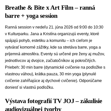
Breathe & Bite x Art Film – ranná
barre + yoga session
Ranná session v nedeľu 21. júna 2026 od 9:00 do 10:30
v Kulturparku. Jana a Kristína organizujú eventy, ktoré
spájajú pohyb, estetiku a komunitu – ich cieľom je
vytvárať komorné zážitky, kde sa stretáva barre, yoga a
príjemná atmosféra. Eventy sú určené pre ženy aj mužov,
jednotlivcov aj dvojice, začiatočníkov aj pokročilých.
Priebeh: 30 min barre (dynamické cvičenie na podložke s
vlastnou váhou), krátka pauza, 30 min yoga (plynulé
cvičenie zahŕňajúce aj dychové cvičenie). Odporúčame
doniesť si vlastnú podložku.
Výstava fotografií TV JOJ – zákulisie
audiovizuálnej tvorby