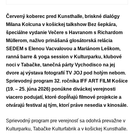
Červený koberec pred Kunsthalle, briskné dialógy
Milana Kolcuna v košickej talkshow Bez šepkára,
špeciálne vydanie Večere s Havranom s Richardom
Müllerom, naživo prinášaná glosátorská relácia
SEDEM s Elenou Vacvalovou a Mariánom Leškom,
ranná barre & yoga session v Kulturparku, klubové
noci v Tabačke, tanečná párty Vychodisco na jej
dvore aj výstava fotografií TV JOJ pod holým nebom.
Sprievodný program 32. ročníka IFF ART FILM Košice
(19. – 25. júna 2026) ponúkne diváckej verejnosti
viacero podujatí, ktoré dopĺňajú filmové projekcie a
otvárajú festival aj tým, ktorí práve nesedia v kinosále.
Sprievodný program pre verejnosť sa odohrá prevažne v
Kulturparku, Tabačke Kulturfabrik a v košickej Kunsthalle.