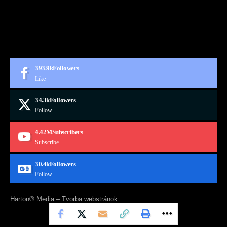
CONTACT
MARKETMINDS HOME
UKÁŽKOVÁ STRÁNKA
393.9k
Followers
Like
34.3k
Followers
Follow
4.42M
Subscribers
Subscribe
30.4k
Followers
Follow
Harton® Media –
Tvorba webstránok