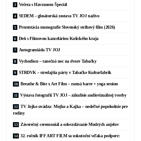
Večera s Havranom Špeciál
SEDEM – glosátorská zostava TV JOJ naživo
Prezentácia monografie Slovenský strihový film (2026)
Deň s Filmovou kanceláriou Košického kraja
Autogramiáda TV JOJ
Vychodisco – tanečná noc na dvore Tabačky
STRDVK – stredajšia párty v Tabačke Kulturfabrik
Breathe & Bite x Art Film – ranná barre + yoga session
Výstava fotografií TV JOJ – zákulisie audiovizuálnej tvorby
TV Jojko uvádza: Mojko a Kajka – nedeľné popoludnie pre
rodiny
Záverečný ceremoniál a odovzdávanie Modrých anjelov
32. ročník IFF ART FILM sa uskutoční vďaka podpore: