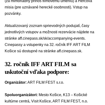
(za mimoriadny prínos filmovému umeniu) a Hercova
misia (pre uznávané herecké osobnosti). Vstup na
pozvánky.
Aktualizovaný zoznam sprievodných podujatí, časy
jednotlivých vstupov a možnosti rezervácie nájdete na
stránke aff.cinepass.sk/sk/accompanying-events.
Cinepassy a vstupenky na 32. ročník IFF ART FILM
Košice sú dostupné na stránke
aff.cinepass.sk
.
32. ročník IFF ART FILM sa
uskutoční vďaka podpore:
Organizátor:
ART FILM FEST s.r.o.
Spoluorganizátori:
Mesto Košice, K13 – Košické
kultúrne centrá, Visit Košice, ART FILM FEST, n.o.