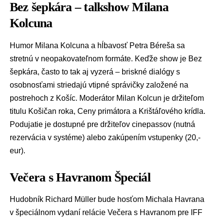
Bez šepkára – talkshow Milana
Kolcuna
Humor Milana Kolcuna a hĺbavosť Petra Béreša sa
stretnú v neopakovateľnom formáte. Keďže show je Bez
šepkára, často to tak aj vyzerá – briskné dialógy s
osobnosťami striedajú vtipné správičky založené na
postrehoch z Košíc. Moderátor Milan Kolcun je držiteľom
titulu Košičan roka, Ceny primátora a Krištáľového krídla.
Podujatie je dostupné pre držiteľov cinepassov (nutná
rezervácia v systéme) alebo zakúpením vstupenky (20,-
eur).
Večera s Havranom Špeciál
Hudobník Richard Müller bude hosťom Michala Havrana
v špeciálnom vydaní relácie Večera s Havranom pre IFF