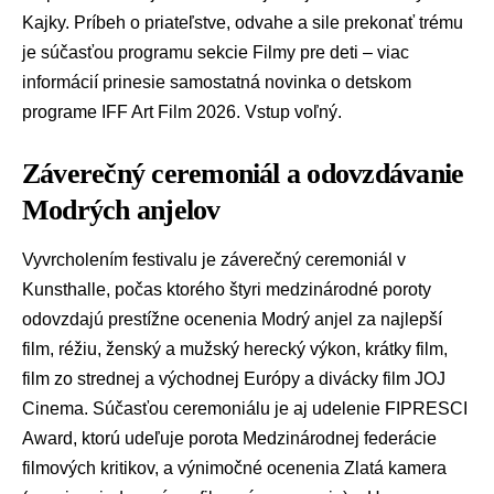
Kajky. Príbeh o priateľstve, odvahe a sile prekonať trému
je súčasťou programu sekcie Filmy pre deti – viac
informácií prinesie samostatná novinka o detskom
programe IFF Art Film 2026. Vstup voľný.
Záverečný ceremoniál a odovzdávanie
Modrých anjelov
Vyvrcholením festivalu je záverečný ceremoniál v
Kunsthalle, počas ktorého štyri medzinárodné poroty
odovzdajú prestížne ocenenia Modrý anjel za najlepší
film, réžiu, ženský a mužský herecký výkon, krátky film,
film zo strednej a východnej Európy a divácky film JOJ
Cinema. Súčasťou ceremoniálu je aj udelenie FIPRESCI
Award, ktorú udeľuje porota Medzinárodnej federácie
filmových kritikov, a výnimočné ocenenia Zlatá kamera