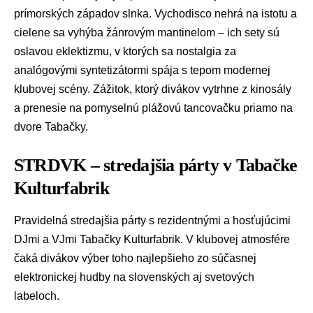
prímorských západov slnka. Vychodisco nehrá na istotu a
cielene sa vyhýba žánrovým mantinelom – ich sety sú
oslavou eklektizmu, v ktorých sa nostalgia za
analógovými syntetizátormi spája s tepom modernej
klubovej scény. Zážitok, ktorý divákov vytrhne z kinosály
a prenesie na pomyselnú plážovú tancovačku priamo na
dvore Tabačky.
STRDVK – stredajšia párty v Tabačke
Kulturfabrik
Pravidelná stredajšia párty s rezidentnými a hosťujúcimi
DJmi a VJmi Tabačky Kulturfabrik. V klubovej atmosfére
čaká divákov výber toho najlepšieho zo súčasnej
elektronickej hudby na slovenských aj svetových
labeloch.