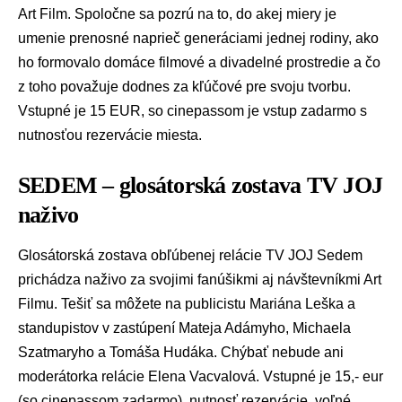
Art Film. Spoločne sa pozrú na to, do akej miery je
umenie prenosné naprieč generáciami jednej rodiny, ako
ho formovalo domáce filmové a divadelné prostredie a čo
z toho považuje dodnes za kľúčové pre svoju tvorbu.
Vstupné je 15 EUR, so cinepassom je vstup zadarmo s
nutnosťou rezervácie miesta.
SEDEM – glosátorská zostava TV JOJ
naživo
Glosátorská zostava obľúbenej relácie TV JOJ Sedem
prichádza naživo za svojimi fanúšikmi aj návštevníkmi Art
Filmu. Tešiť sa môžete na publicistu Mariána Leška a
standupistov v zastúpení Mateja Adámyho, Michaela
Szatmaryho a Tomáša Hudáka. Chýbať nebude ani
moderátorka relácie Elena Vacvalová. Vstupné je 15,- eur
(so cinepassom zadarmo), nutnosť rezervácie, voľné