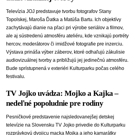
Televízia JOJ predstavuje tvorbu fotografov Stany
Topolskej, Maroša Ďatka a Matúša Bartu. Ich objektívy
zachytávajú dianie na pľaci pri výrobe seriálov a filmov,
ale aj sústredenú atmosféru ateliéru, kde vznikajú portréty
hercov, moderátorov či imidžové fotografie pre inzerciu.
Výstava prináša výber záberov, ktoré odhaľujú zákulisie
audiovizuálnej tvorby a približujú jej jedinečnú atmosféru.
Bude sprístupnená v exteriéri Kulturparku počas celého
festivalu.
TV Jojko uvádza: Mojko a Kajka –
nedeľné popoludnie pre rodiny
Pesničkové predstavenie najsledovanejšej detskej
televízie na Slovensku TV Jojko privedie do Kulturparku
rozprávkovú dvojicu macka Mojka a jeho kamarátky