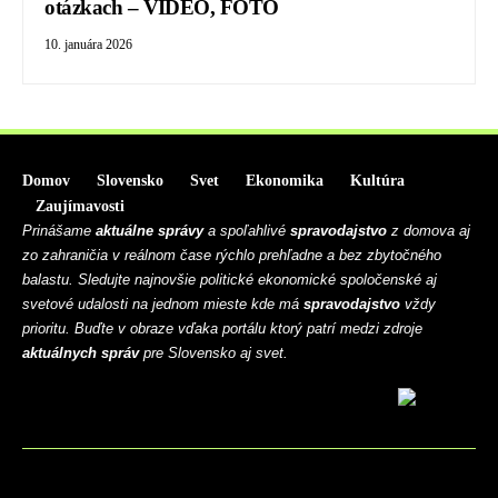
otázkach – VIDEO, FOTO
10. januára 2026
Domov
Slovensko
Svet
Ekonomika
Kultúra
Zaujímavosti
Prinášame
aktuálne správy
a spoľahlivé
spravodajstvo
z domova aj
zo zahraničia v reálnom čase rýchlo prehľadne a bez zbytočného
balastu. Sledujte najnovšie politické ekonomické spoločenské aj
svetové udalosti na jednom mieste kde má
spravodajstvo
vždy
prioritu. Buďte v obraze vďaka portálu ktorý patrí medzi zdroje
aktuálnych správ
pre Slovensko aj svet.
BLOG