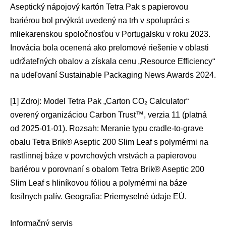
Aseptický nápojový kartón Tetra Pak s papierovou
bariérou bol prvýkrát uvedený na trh v spolupráci s
mliekarenskou spoločnosťou v Portugalsku v roku 2023.
Inovácia bola ocenená ako prelomové riešenie v oblasti
udržateľných obalov a získala cenu „Resource Efficiency“
na udeľovaní Sustainable Packaging News Awards 2024.
[1] Zdroj: Model Tetra Pak „Carton CO₂ Calculator“
overený organizáciou Carbon Trust™, verzia 11 (platná
od 2025-01-01). Rozsah: Meranie typu cradle-to-grave
obalu Tetra Brik® Aseptic 200 Slim Leaf s polymérmi na
rastlinnej báze v povrchových vrstvách a papierovou
bariérou v porovnaní s obalom Tetra Brik® Aseptic 200
Slim Leaf s hliníkovou fóliou a polymérmi na báze
fosílnych palív. Geografia: Priemyselné údaje EÚ.
Informačný servis