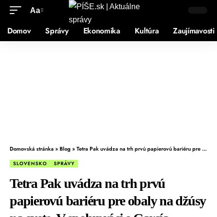
Aa
Domov
Správy
Ekonomika
Kultúra
Zaujímavosti
Domovská stránka
»
Blog
»
Tetra Pak uvádza na trh prvú papierovú bariéru pre obaly na džúsy na svete. V spolupráci s García Carrión posúvajú vývoj nových obalových materiálov
SLOVENSKO
SPRÁVY
Tetra Pak uvádza na trh prvú
papierovú bariéru pre obaly na džúsy