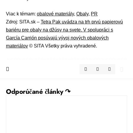
Viac k témam:
obalové materiály
,
Obaly
,
PR
Zdroj: SITA.sk –
Tetra Pak uvádza na trh prvú papierovú
bariéru pre obaly na džúsy na svete. V spolupráci s
García Carrión posúvajú vývoj nových obalových
materiálov
© SITA Všetky práva vyhradené.
Odporúčané články ↷