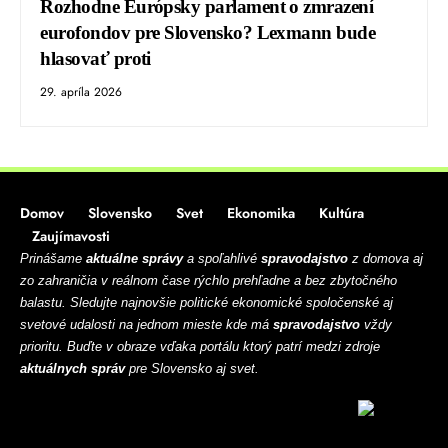
Rozhodne Európsky parlament o zmrazení
eurofondov pre Slovensko? Lexmann bude
hlasovať proti
29. apríla 2026
Domov
Slovensko
Svet
Ekonomika
Kultúra
Zaujímavosti
Prinášame
aktuálne správy
a spoľahlivé
spravodajstvo
z domova aj
zo zahraničia v reálnom čase rýchlo prehľadne a bez zbytočného
balastu. Sledujte najnovšie politické ekonomické spoločenské aj
svetové udalosti na jednom mieste kde má
spravodajstvo
vždy
prioritu. Buďte v obraze vďaka portálu ktorý patrí medzi zdroje
aktuálnych správ
pre Slovensko aj svet.