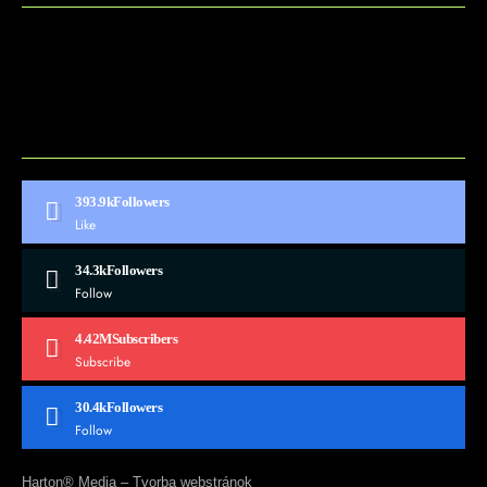
BLOG
CONTACT
MARKETMINDS HOME
UKÁŽKOVÁ STRÁNKA
393.9k
Followers
Like
34.3k
Followers
Follow
4.42M
Subscribers
Subscribe
30.4k
Followers
Follow
Harton® Media –
Tvorba webstránok