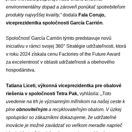
environmentálny dopad a zároveň ponúkať spotrebiteľom
produkty najvyššej kvality,“
dodala
Fala Corujo,
viceprezidentka spoločnosti García Carrión
.
Spoločnosť García Carrión týmto predstavuje novú
iniciatívu v rámci svojej 360° Stratégie udržateľnosti, ktorá
v roku 2024 získala cenu Factories of the Future Award
za excelentnosť v oblasti udržateľnosti a obehového
hospodárstva.
Tatiana Liceti, výkonná viceprezidentka pre obalové
riešenia v spoločnosti Tetra Pak,
vyhlásila:
„Toto
uvedenie na trh je významným míľnikom na našej ceste k
plne
obnoviteľným
a recyklovateľným obalom. V úzkej
spolupráci so zákazníkmi dokazujeme, že udržateľné
inovácie je možné zavádzať vo veľkom meradle naprieč