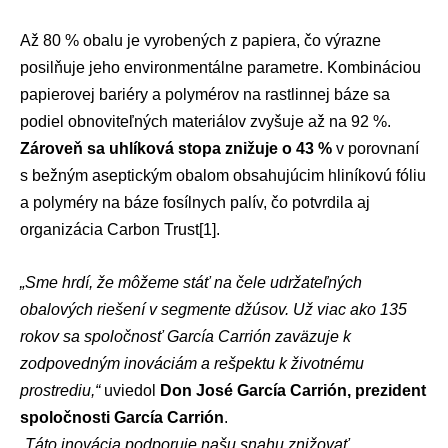
Až 80 % obalu je vyrobených z papiera, čo výrazne
posilňuje jeho environmentálne parametre. Kombináciou
papierovej bariéry a polymérov na rastlinnej báze sa
podiel obnoviteľných materiálov zvyšuje až na 92 %.
Zároveň sa uhlíková stopa znižuje o 43 %
v porovnaní
s bežným aseptickým obalom obsahujúcim hliníkovú fóliu
a polyméry na báze fosílnych palív, čo potvrdila aj
organizácia Carbon Trust[1].
„Sme hrdí, že môžeme stáť na čele udržateľných
obalových riešení v segmente džúsov. Už viac ako 135
rokov sa spoločnosť García Carrión zaväzuje k
zodpovedným inováciám a rešpektu k životnému
prostrediu,“
uviedol
Don José García Carrión, prezident
spoločnosti García Carrión
.
„Táto inovácia podporuje našu snahu znižovať