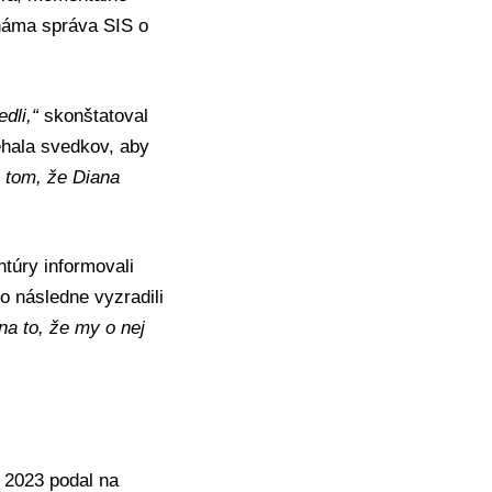
náma správa SIS o
edli,“
skonštatoval
hala svedkov, aby
 tom, že Diana
ntúry
informovali
o následne vyzradili
na to, že my o nej
i 2023 podal na