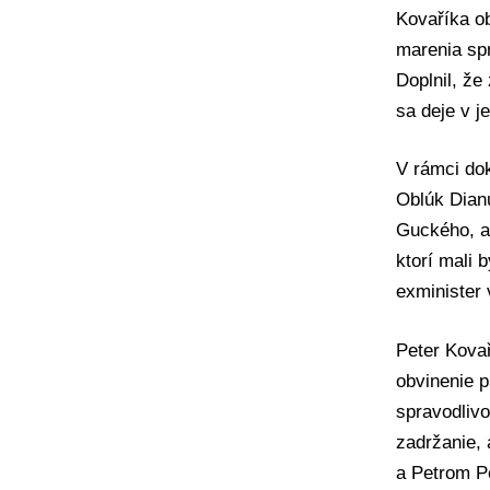
Kovaříka ob
marenia spr
Doplnil, že
sa deje v je
V rámci dok
Oblúk Dian
Guckého
, 
ktorí mali 
exminister
Peter Kovař
obvinenie p
spravodlivo
zadržanie,
a Petrom P