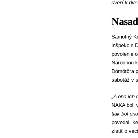
dverí k dve
Nasad
Samotný Ko
inšpekcie 
povolenie 
Národnou k
Dömötöra
p
sabotáž v 
„A ona ich 
NAKA boli v
tlak bol en
povedal, ke
zistiť o ve