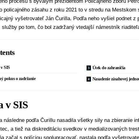
eho procesu s bývalým prezidentom Policajného zboru
Petr
o policajného zásahu z roku 2021 to v stredu na
Mestskom s
icajný vyšetrovateľ
Ján Čurilla
. Podľa neho vyšiel podnet z 
j služby
po tom, čo bol zadržaný vtedajší
námestník riaditeľ
tents
 v SIS
Útek do zahraničia
ý pokus o zadržanie
Nasadenie zásahovej jedno
a v SIS
a následne podľa Čurillu nasadila všetky sily na zbieranie in
tec
, a tiež na diskreditáciu svedkov v medializovaných tre
a začal s políciou spolupracovať, nastala podľa vyšetrovat