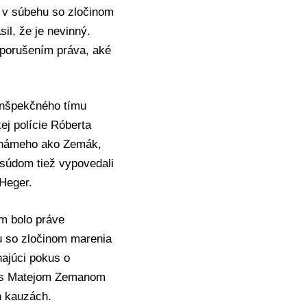
a v súbehu so zločinom
il, že je nevinný.
m porušením práva, aké
 inšpekčného tímu
ej polície
Róberta
známeho ako Zemák,
d súdom tiež vypovedali
Heger
.
om bolo práve
hu so zločinom marenia
ehajúci pokus o
v s Matejom Zemanom
h kauzách.