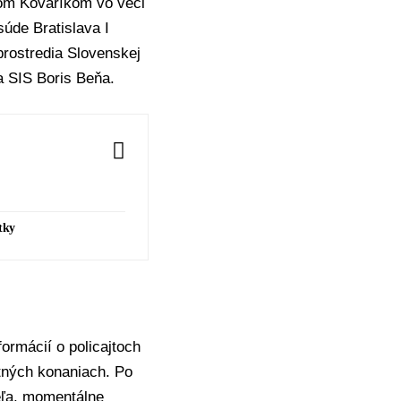
om Kovaříkom
vo veci
úde Bratislava I
prostredia
Slovenskej
a SIS
Boris Beňa
.
tky
formácií o policajtoch
stných konaniach. Po
eľa, momentálne