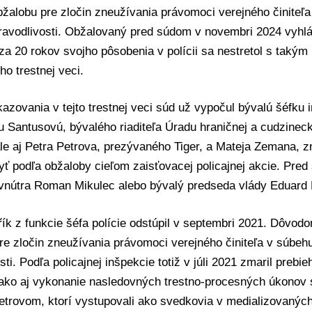
žalobu pre zločin zneužívania právomoci verejného činiteľ
avodlivosti. Obžalovaný pred súdom v novembri 2024 vyhlás
 za 20 rokov svojho pôsobenia v polícii sa nestretol s taký
ho trestnej veci.
azovania v tejto trestnej veci súd už vypočul bývalú šéfku
u Santusovú, bývalého riaditeľa
Úradu hraničnej a cudzineck
ale aj
Petra Petrova
, prezývaného Tiger, a
Mateja Zemana
, 
byť podľa obžaloby cieľom zaisťovacej policajnej akcie. Pre
 vnútra Roman Mikulec alebo bývalý predseda vlády
Eduard 
ík z funkcie šéfa polície odstúpil v septembri 2021. Dôvod
re zločin zneužívania právomoci verejného činiteľa v súbe
sti. Podľa policajnej inšpekcie totiž v júli 2021 zmaril prebi
 ako aj vykonanie nasledovných trestno-procesných úkono
etrovom, ktorí vystupovali ako svedkovia v medializovanýc