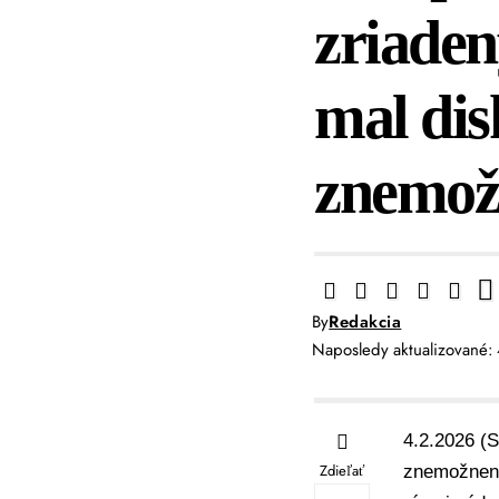
zriaden
mal dis
znemožn
By
Redakcia
Naposledy aktualizované:
4.2.2026 (S
Zdieľať
znemožnenia