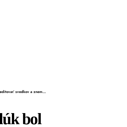
edkov a znemožniť vyšetrovanie
lúk bol