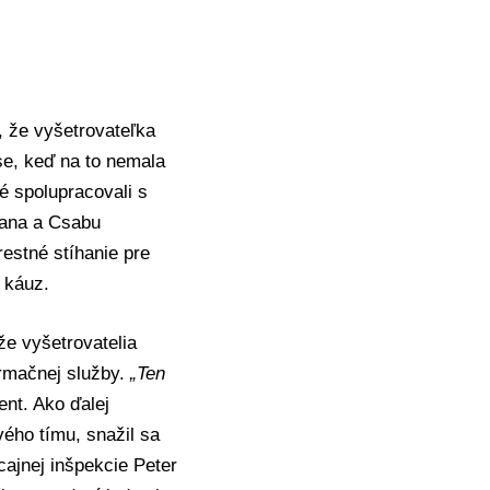
, že vyšetrovateľka
se, keď na to nemala
é spolupracovali s
ana a
Csabu
restné stíhanie pre
 káuz.
že vyšetrovatelia
ormačnej služby.
„Ten
ent. Ako ďalej
ého tímu, snažil sa
icajnej inšpekcie Peter