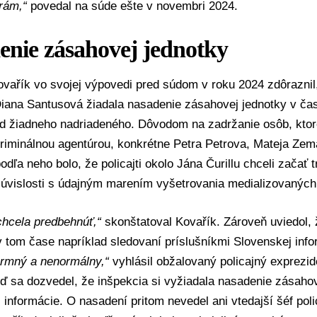
rám,“
povedal na súde ešte v novembri 2024.
enie zásahovej jednotky
vařík vo svojej výpovedi pred súdom v roku 2024 zdôraznil
Diana Santusová žiadala nasadenie zásahovej jednotky v ča
od žiadneho nadriadeného. Dôvodom na zadržanie osôb, ktor
riminálnou agentúrou, konkrétne Petra Petrova, Mateja Zem
odľa neho bolo, že policajti okolo Jána Čurillu chceli začať t
súvislosti s údajným marením vyšetrovania medializovaných
chcela predbehnúť,“
skonštatoval Kovařík. Zároveň uviedol, 
 tom čase napríklad sledovaní príslušníkmi Slovenskej inf
ormný a nenormálny,“
vyhlásil obžalovaný policajný exprezid
ď sa dozvedel, že inšpekcia si vyžiadala nasadenie zásahov
ci informácie. O nasadení pritom nevedel ani vtedajší šéf pol