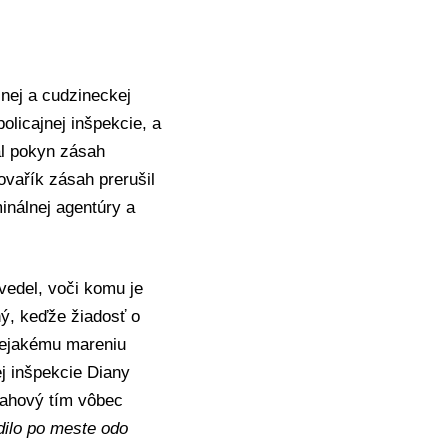
nej a cudzineckej
olicajnej inšpekcie, a
al pokyn zásah
ovařík zásah prerušil
inálnej agentúry a
edel, voči komu je
ý, keďže žiadosť o
nejakému mareniu
ej inšpekcie Diany
sahový tím vôbec
ilo po meste odo