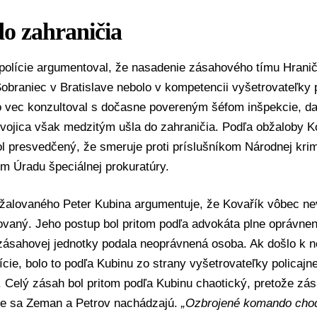
do zahraničia
 polície argumentoval, že nasadenie zásahového tímu Hranič
Sobraniec v Bratislave nebolo v kompetencii vyšetrovateľky p
o vec konzultoval s dočasne povereným šéfom inšpekcie, d
vojica však medzitým ušla do zahraničia. Podľa obžaloby K
ol presvedčený, že smeruje proti príslušníkom Národnej krim
rom
Úradu špeciálnej prokuratúry
.
bžalovaného
Peter Kubina
argumentuje, že Kovařík vôbec nev
ovaný. Jeho postup bol pritom podľa advokáta plne oprávnen
zásahovej jednotky podala neoprávnená osoba. Ak došlo k 
lície, bolo to podľa Kubinu zo strany vyšetrovateľky policajn
. Celý zásah bol pritom podľa Kubinu chaotický, pretože zá
de sa Zeman a Petrov nachádzajú.
„Ozbrojené komando chod