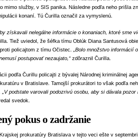
o mimo služby, v SIS panika. Následne podľa neho prišla z
ipulácii konaní. Tú Čurilla označil za vymyslenú.
 aby získavali nelegálne informácie o konaniach, ktoré sme vi
lla. Tiež uviedol, že šéfka tímu Oblúk
Diana Santusová
obie
proti policajtom z tímu Očistec.
„Bolo množstvo informácií o
nemusí postupovať nezaujato,“
zdôraznil Čurilla.
ácii podľa Čurillu policajti z bývalej
Národnej kriminálnej age
kuratúru v Bratislave
. Tamojší prokurátori to však podľa neh
.
„V podstate varovali podozrivú osobu, aby si dávala pozor 
edal svedok.
ný pokus o zadržanie
Krajskej prokuratúry Bratislava v tejto veci ešte v septembr