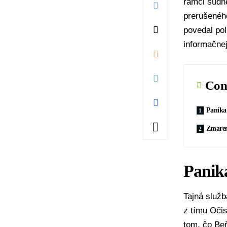
rámci súdn
prerušenéh
povedal pol
informačne
Con
Panika
Zmaren
Panik
Tajná služb
z tímu
Očis
tom, čo Beň