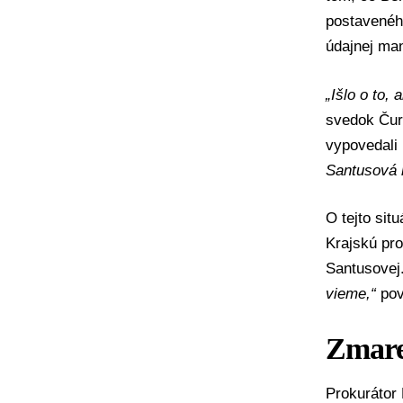
postavenéh
údajnej man
„Išlo o to,
svedok Čuri
vypovedali 
Santusová 
O tejto situ
Krajskú pro
Santusovej
vieme,“
pov
Zmare
Prokurátor 