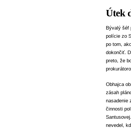
Útek 
Bývalý šéf
polície zo 
po tom, ak
dokončiť. D
preto, že b
prokuráto
Obhajca o
zásah plán
nasadenie 
činnosti po
Santusovej
nevedel, k