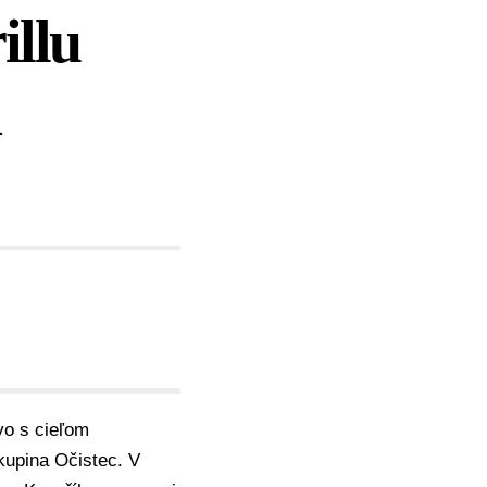
illu
a
vo s cieľom
kupina Očistec. V