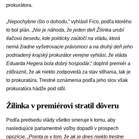
prokurátora.
„
Nepochybne išlo o dohodu
,“ vyhlásil Fico, podľa ktorého
to bol plán. „
Nie je náhoda, že jeden deň Žilinka urobí
tlačovú besedu, kde politicky zaútočí na vládu, ktorá
nemá žiadne vyšetrovacie právomoci a na druhý deň jeho
podriadený krajský prokurátor verejne vyhlási, že vláda
Eduarda Hegera
bola dobrý hospodár
,“ doplnil premiér a
zdôraznil, že ak niekto zodpovedá za stav stíhania, tak je
to prokuratúra. Trestné oznámenia podľa jeho slov však
prokuratúra hádže pod stôl.
Žilinka v premiérovi stratil dôveru
Podľa predsedu vlády všetko smeruje k tomu, aby
nasledujúce parlamentné voľby dopadli v prospech
opozície. „
Pointa je v tom, že ak je dnes niekto trestne