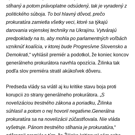
stíhaný a potom právoplatne odsúdený, tak je vyradený z
politického súboja. To bol hlavný dôvod, prečo
prokuratúra zamietla všetky veci, ktoré sa týkajú
darovania vojenskej techniky na Ukrajinu. Vytvárajú
predpoklady na to, aby mohla po parlamentných voľbách
vzniknúť koalícia, v ktorej bude
Progresívne Slovensko
a
Demokrati
,“ vyhlásil premiér a podotkol, že koniec koncov
generálneho prokurátora navrhla opozícia. Žilinka tak
podľa slov premiéra stratil akúkoľvek dôveru.
Predseda vlády sa vrátil aj ku kritike stavu boja proti
korupcii zo strany generálneho prokurátora. „
S
novelizáciou trestného zákona a poriadku, Žilinka
súhlasil a potom o nej hovoril negatívne.Generálna
prokuratúra sa na novelizácii zúčastňovala. Nie vláda
vyšetruje. Pánom trestného stíhania je prokuratúra,
“