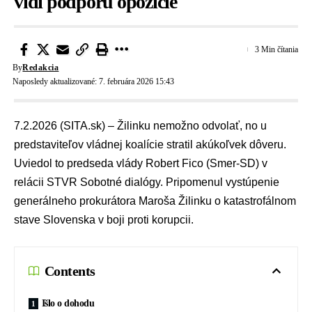
vidí podporu opozície
3 Min čítania
By
Redakcia
Naposledy aktualizované: 7. februára 2026 15:43
7.2.2026 (SITA.sk) – Žilinku nemožno odvolať, no u
predstaviteľov vládnej koalície stratil akúkoľvek dôveru.
Uviedol to predseda vlády
Robert Fico
(
Smer-SD
) v
relácii STVR
Sobotné dialógy
. Pripomenul vystúpenie
generálneho prokurátora
Maroša Žilinku
o katastrofálnom
stave Slovenska v boji proti
korupcii
.
Contents
Išlo o dohodu