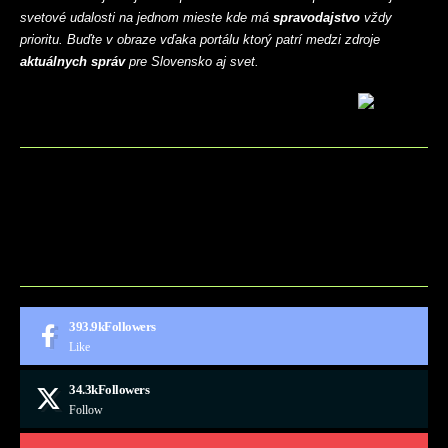
svetové udalosti na jednom mieste kde má
spravodajstvo
vždy
prioritu. Buďte v obraze vďaka portálu ktorý patrí medzi zdroje
aktuálnych správ
pre Slovensko aj svet.
BLOG
CONTACT
MARKETMINDS HOME
UKÁŽKOVÁ STRÁNKA
393.9k
Followers
Like
34.3k
Followers
Follow