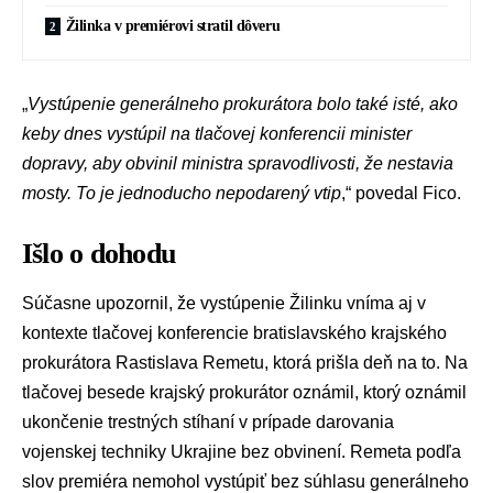
Žilinka v premiérovi stratil dôveru
„
Vystúpenie generálneho prokurátora bolo také isté, ako
keby dnes vystúpil na tlačovej konferencii minister
dopravy, aby obvinil ministra spravodlivosti, že nestavia
mosty. To je jednoducho nepodarený vtip
,“ povedal Fico.
Išlo o dohodu
Súčasne upozornil, že vystúpenie Žilinku vníma aj v
kontexte tlačovej konferencie bratislavského krajského
prokurátora
Rastislava Remetu
, ktorá prišla deň na to. Na
tlačovej besede krajský prokurátor oznámil, ktorý oznámil
ukončenie trestných stíhaní v prípade darovania
vojenskej techniky Ukrajine bez obvinení. Remeta podľa
slov premiéra nemohol vystúpiť bez súhlasu generálneho