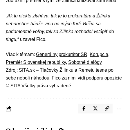
zdôraznil premiér s tým, že Žilinka kritizoval sám seba.
„
Ak tu niekto zlyháva, tak je to prokuratúra a Žilinka
nehanebne hádže vinu na iných ľudí. Blížia sa
parlamentné voľby, tak sa Žilinka rozhodol vstúpiť do
ringu
,“ uzavrel Fico.
Viac k témam:
Generálny prokurátor SR
,
Korupcia
,
Premiér Slovenskej republiky
,
Sobotné dialógy
Zdroj: SITA.sk –
Tlačovky Žilinku a Remetu tesne po
sebe neboli náhodou, Fico za nimi vidí podporu opozície
© SITA Všetky práva vyhradené.