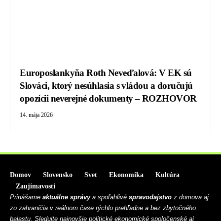
Europoslankyňa Roth Neveďalová: V EK sú
Slováci, ktorý nesúhlasia s vládou a doručujú
opozícii neverejné dokumenty – ROZHOVOR
14. mája 2026
Domov
Slovensko
Svet
Ekonomika
Kultúra
Zaujímavosti
Prinášame
aktuálne správy
a spoľahlivé
spravodajstvo
z domova aj
zo zahraničia v reálnom čase rýchlo prehľadne a bez zbytočného
balastu. Sledujte najnovšie politické ekonomické spoločenské aj