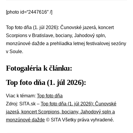
[photo id=“2447616″ /]
Top foto dňa (1. júl 2026): Čunovské jazerá, koncert
Scorpions v Bratislave, bociany, Jahodový spln,
monzúnové dažde a prehliadka letnej festivalovej sezóny
v Soule.
Fotogaléria k článku:
Top foto dňa (1. júl 2026):
Viac k témam:
Top foto dňa
Zdroj: SITA.sk –
Top foto dňa (1. júl 2026): Čunovské
jazerá, koncert Scorpions, bociany, Jahodový spln a
monzúnové dažde
© SITA Všetky práva vyhradené.