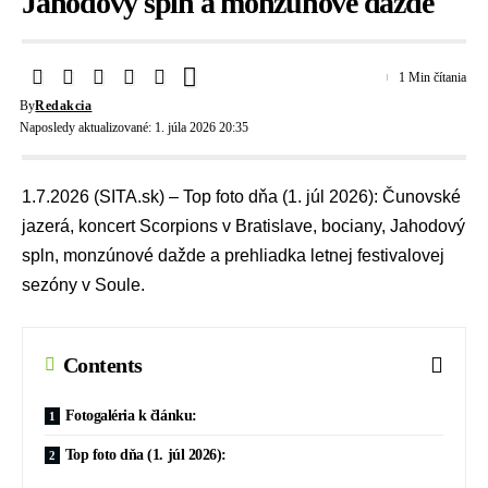
Jahodový spln a monzúnové dažde
1 Min čítania
By
Redakcia
Naposledy aktualizované: 1. júla 2026 20:35
1.7.2026 (SITA.sk) – Top foto dňa (1. júl 2026): Čunovské
jazerá, koncert Scorpions v Bratislave, bociany, Jahodový
spln, monzúnové dažde a prehliadka letnej festivalovej
sezóny v Soule.
Contents
Fotogaléria k článku:
Top foto dňa (1. júl 2026):