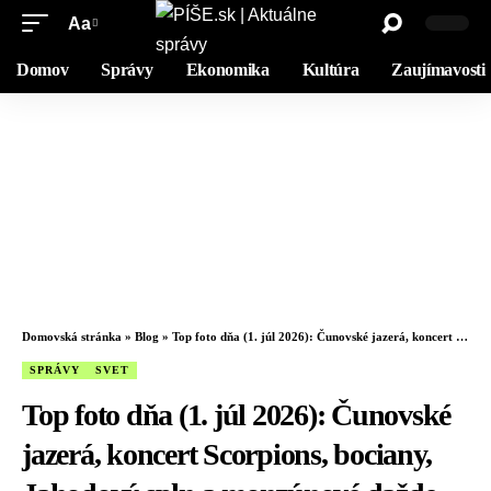
Aa
Domov
Správy
Ekonomika
Kultúra
Zaujímavosti
Domovská stránka
»
Blog
»
Top foto dňa (1. júl 2026): Čunovské jazerá, koncert Scorpions, bociany, Jahodový spln a monzúnové dažde
SPRÁVY
SVET
Top foto dňa (1. júl 2026): Čunovské
jazerá, koncert Scorpions, bociany,