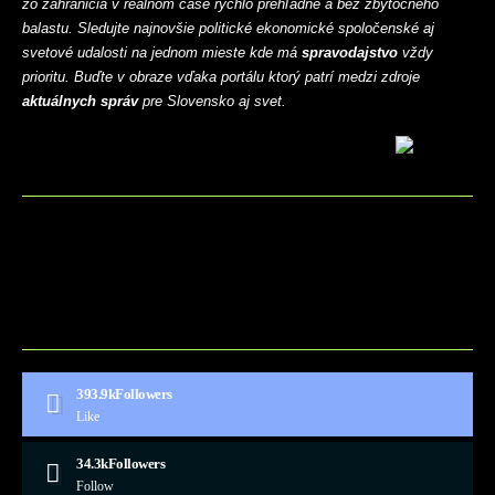
zo zahraničia v reálnom čase rýchlo prehľadne a bez zbytočného
balastu. Sledujte najnovšie politické ekonomické spoločenské aj
svetové udalosti na jednom mieste kde má
spravodajstvo
vždy
prioritu. Buďte v obraze vďaka portálu ktorý patrí medzi zdroje
aktuálnych správ
pre Slovensko aj svet.
BLOG
CONTACT
MARKETMINDS HOME
UKÁŽKOVÁ STRÁNKA
393.9k
Followers
Like
34.3k
Followers
Follow