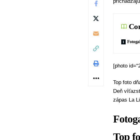
prichádzajú
Con
Fotogal
[photo id=“
Top foto dň
Deň víťazst
zápas La L
Fotoga
Top fo