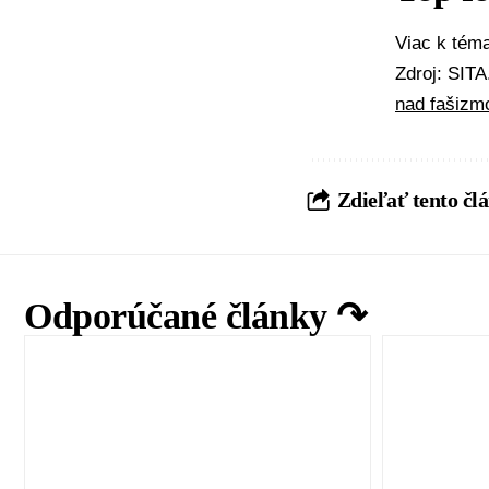
Viac k té
Zdroj: SIT
nad fašizm
Zdieľať tento čl
Odporúčané články ↷