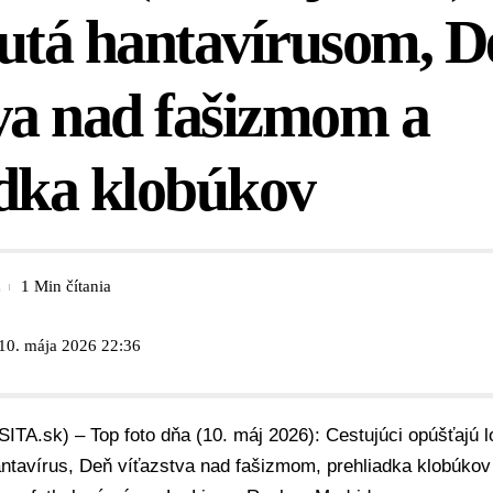
utá hantavírusom, D
va nad fašizmom a
adka klobúkov
1 Min čítania
 10. mája 2026 22:36
SITA.sk) – Top foto dňa (10. máj 2026): Cestujúci opúšťajú
ntavírus, Deň víťazstva nad fašizmom, prehliadka klobúkov