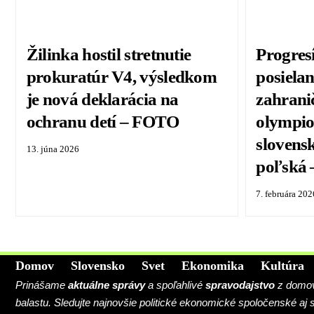
Žilinka hostil stretnutie
Progresí
prokuratúr V4, výsledkom
posielan
je nová deklarácia na
zahrani
ochranu detí – FOTO
olympio
slovensk
13. júna 2026
poľská
7. februára 202
Domov
Slovensko
Svet
Ekonomika
Kultúra
Prinášame
aktuálne správy
a spoľahlivé
spravodajstvo
z domova
balastu. Sledujte najnovšie politické ekonomické spoločenské aj