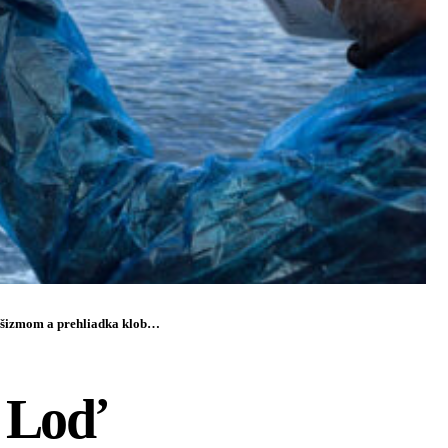
zmom a prehliadka klobúkov
: Loď