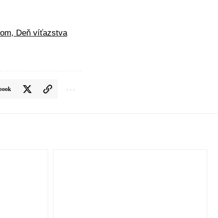
som, Deň víťazstva
book