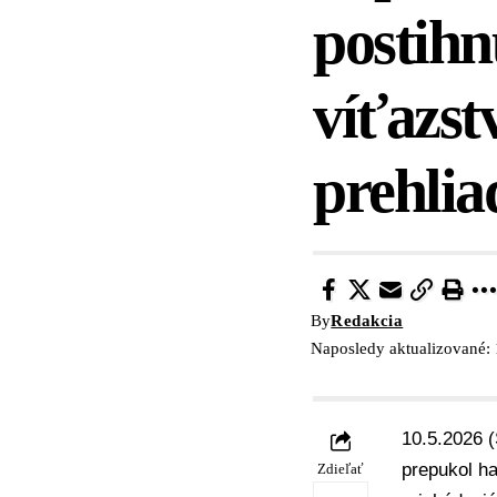
postihn
víťazst
prehli
By
Redakcia
Naposledy aktualizované:
10.5.2026 (
prepukol ha
Zdieľať