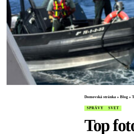
Domovská stránka
»
Blog
»
T
SPRÁVY
SVET
Top fot