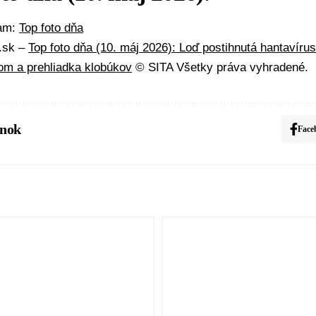
mam:
Top foto dňa
A.sk –
Top foto dňa (10. máj 2026): Loď postihnutá hantavíru
om a prehliadka klobúkov
© SITA Všetky práva vyhradené.
ánok
Face