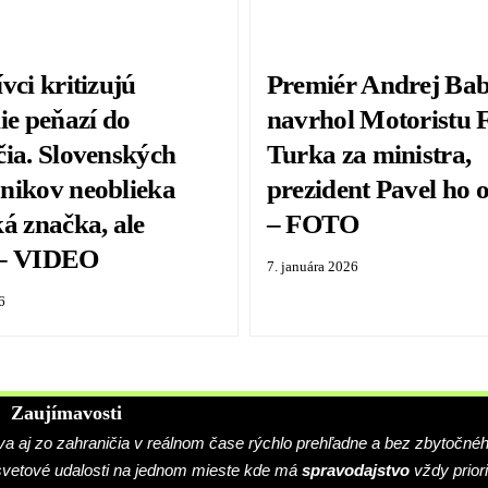
vci kritizujú
Premiér Andrej Bab
ie peňazí do
navrhol Motoristu F
čia. Slovenských
Turka za ministra,
nikov neoblieka
prezident Pavel ho 
á značka, ale
– FOTO
 – VIDEO
7. januára 2026
6
Zaujímavosti
 aj zo zahraničia v reálnom čase rýchlo prehľadne a bez zbytočné
 svetové udalosti na jednom mieste kde má
spravodajstvo
vždy priori