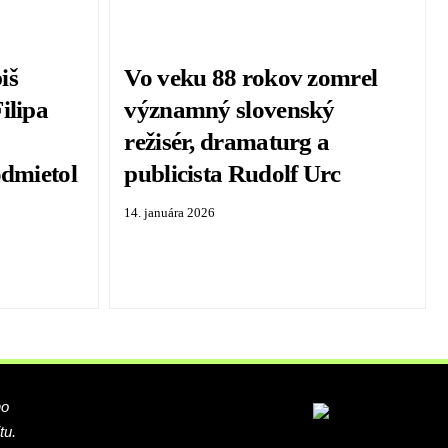
iš
Vo veku 88 rokov zomrel
ilipa
významný slovenský
režisér, dramaturg a
odmietol
publicista Rudolf Urc
14. januára 2026
ho
tu.