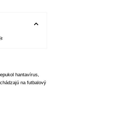
):
repukol hantavírus,
ichádzajú na futbalový