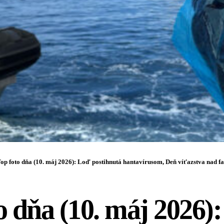
op foto dňa (10. máj 2026): Loď postihnutá hantavírusom, Deň víťazstva nad faši
o dňa (10. máj 2026)