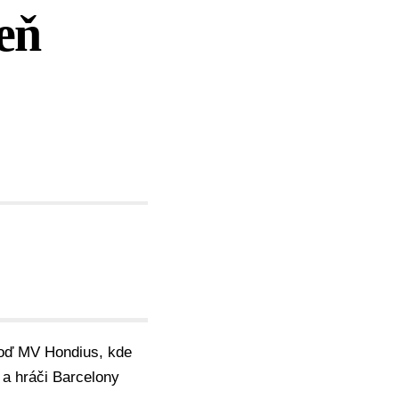
eň
 loď MV Hondius, kde
 a hráči Barcelony