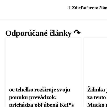
Zdieľať tento člá
Odporúčané články ↷
oc tehelko rozširuje svoju
Žilinka
ponuku prevádzok:
za tento
prichádza obľúbená KeP’s
Macko n