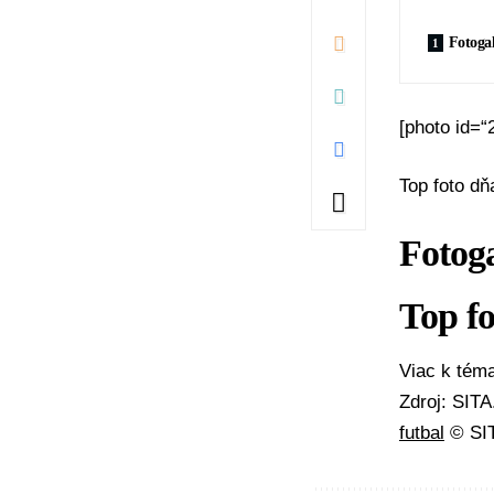
Fotogal
[photo id=“
Top foto dň
Fotoga
Top fo
Viac k té
Zdroj: SIT
futbal
© SIT