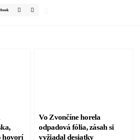
ebook
a
Vo Zvončíne horela
ka,
odpadová fólia, zásah si
 hovorí
vyžiadal desiatky