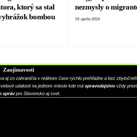
ora, ktorý sa stal
nezmysly o migrant
 vyhrážok bombou
19. apríla 2026
Zaujímavosti
 aj zo zahraničia v reálnom čase rýchlo prehľadne a bez zbytočné
 svetové udalosti na jednom mieste kde má
spravodajstvo
vždy priori
h správ
pre Slovensko aj svet.