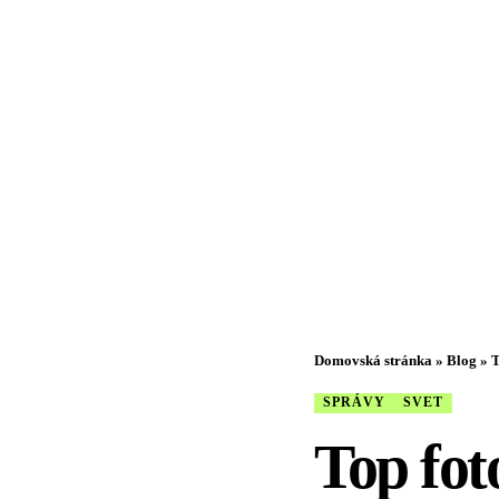
Domovská stránka
»
Blog
»
T
SPRÁVY
SVET
Top foto