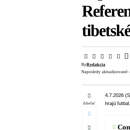
Referen
tibetské
By
Redakcia
Naposledy aktualizované: 
4.7.2026 (S
hrajú futbal
Zdieľať
Con