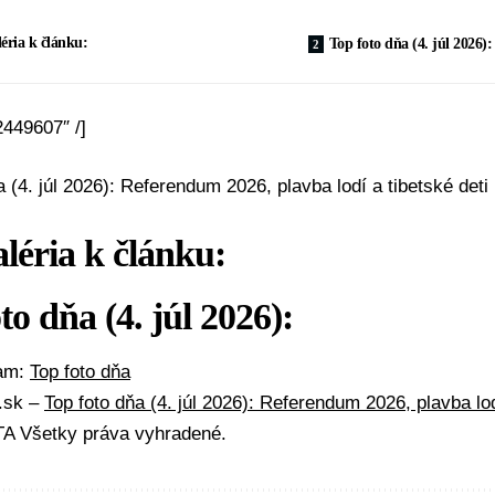
éria k článku:
Top foto dňa (4. júl 2026):
2449607″ /]
a (4. júl 2026): Referendum 2026, plavba lodí a tibetské deti 
léria k článku:
to dňa (4. júl 2026):
mam:
Top foto dňa
A.sk –
Top foto dňa (4. júl 2026): Referendum 2026, plavba lod
A Všetky práva vyhradené.