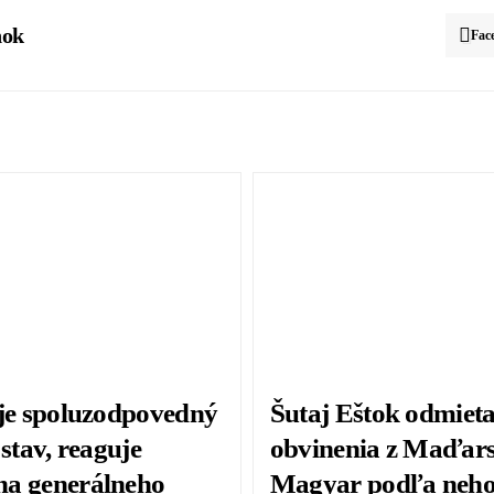
nok
Fac
 je spoluzodpovedný
Šutaj Eštok odmiet
 stav, reaguje
obvinenia z Maďars
a generálneho
Magyar podľa neho