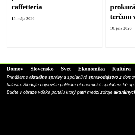
caffetteria
prokurát
terčom
15. mája 2026
10. júla 2026
Domov
Slovensko
Svet
Ekonomika
Kultúra
Prinášame
aktuálne správy
a spoľahlivé
spravodajstvo
z domova
balastu. Sledujte najnovšie politické ekonomické spoločenské aj
Buďte v obraze vďaka portálu ktorý patrí medzi zdroje
aktuálnyc
BLOG
CONTACT
MARKETMINDS HOME
UKÁŽKOVÁ STRÁNKA