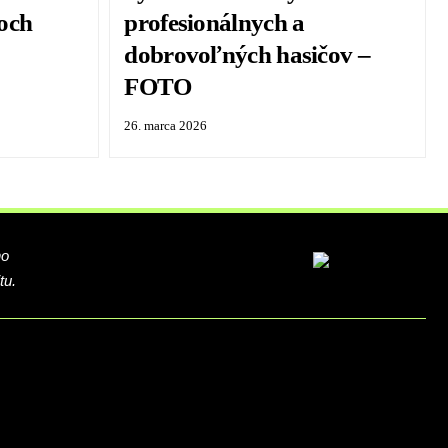
och
profesionálnych a
dobrovoľných hasičov –
FOTO
26. marca 2026
ho
tu.