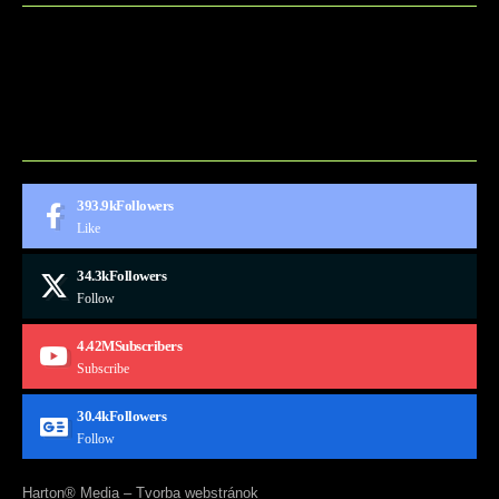
BLOG
CONTACT
MARKETMINDS HOME
UKÁŽKOVÁ STRÁNKA
393.9k
Followers
Like
34.3k
Followers
Follow
4.42M
Subscribers
Subscribe
30.4k
Followers
Follow
Harton® Media –
Tvorba webstránok