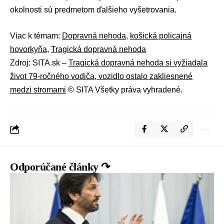
okolnosti sú predmetom ďalšieho vyšetrovania.
Viac k témam:
Dopravná nehoda
,
košická policajná
hovorkyňa
,
Tragická dopravná nehoda
Zdroj: SITA.sk –
Tragická dopravná nehoda si vyžiadala
život 79-ročného vodiča, vozidlo ostalo zakliesnené
medzi stromami
© SITA Všetky práva vyhradené.
Odporúčané články ↷