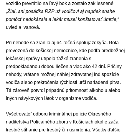
vozidlo prevrátilo na ľavý bok a zostalo zakliesnené.
„
Žiaľ, ani posádka RZP už vodičovi aj napriek snahe
pomôcť nedokázala a lekár musel konštatovať úmrtie,
“
uviedla Ivanová.
Pri nehode sa zranila aj 64-ročná spolujazdkyňa. Bola
prevezená do košickej nemocnice, kde podľa predbežnej
lekárskej správy utrpela ťažké zranenia s
predpokladanou dobou liečenia viac ako 42 dní. Príčiny
nehody, vrátane možnej náhlej zdravotnej indispozície
vodiča alebo prekročenia rýchlosti určí nariadená pitva.
Tá zároveň potvrdí prípadnú prítomnosť alkoholu alebo
iných návykových látok v organizme vodiča.
Vyšetrovateľ odboru kriminálnej polície Okresného
riaditeľstva Policajného zboru v Košiciach okolie začal
trestné stíhanie pre trestný čin usmrtenia. Všetky ďalšie