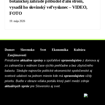
botanickej záhrade pribudol ďalší strom,
vysadil ho slovinský veľvyslanec – VIDEO,
FOTO
19. mája 2026
Domov
Slovensko
Svet
Ekonomika
Kultúra
Zaujímavosti
Prinášame
aktuálne správy
a spoľahlivé
spravodajstvo
z domova aj
zo zahraničia v reálnom čase rýchlo prehľadne a bez zbytočného
balastu. Sledujte najnovšie politické ekonomické spoločenské aj
svetové udalosti na jednom mieste kde má
spravodajstvo
vždy
prioritu. Buďte v obraze vďaka portálu ktorý patrí medzi zdroje
aktuálnych správ
pre Slovensko aj svet.