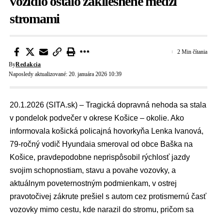
vozidlo ostalo zakliesnené medzi
stromami
2 Min čítania
By
Redakcia
Naposledy aktualizované: 20. januára 2026 10:39
20.1.2026 (SITA.sk) – Tragická dopravná nehoda sa stala
v pondelok podvečer v okrese Košice – okolie. Ako
informovala košická policajná hovorkyňa
Lenka Ivanová
,
79-ročný vodič Hyundaia smeroval od obce Baška na
Košice, pravdepodobne neprispôsobil rýchlosť jazdy
svojim schopnostiam, stavu a povahe vozovky, a
aktuálnym poveternostným podmienkam, v ostrej
pravotočivej zákrute prešiel s autom cez protismernú časť
vozovky mimo cestu, kde narazil do stromu, pričom sa