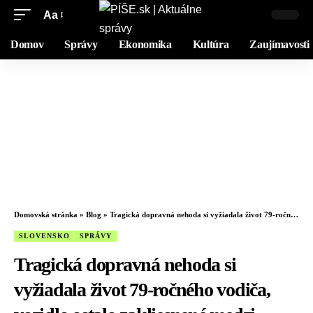
Aa
Domov
Správy
Ekonomika
Kultúra
Zaujímavosti
Domovská stránka
»
Blog
»
Tragická dopravná nehoda si vyžiadala život 79-ročného vodiča, vozidlo ostalo zakliesnené medzi stromami
SLOVENSKO
SPRÁVY
Tragická dopravná nehoda si
vyžiadala život 79-ročného vodiča,