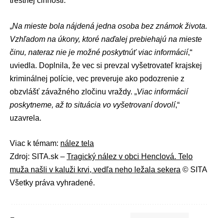
trestnej činnosti.
„
Na mieste bola nájdená jedna osoba bez známok života.
Vzhľadom na úkony, ktoré naďalej prebiehajú na mieste
činu, nateraz nie je možné poskytnúť viac informácií
,“
uviedla. Doplnila, že vec si prevzal vyšetrovateľ krajskej
kriminálnej polície, vec preveruje ako podozrenie z
obzvlášť závažného zločinu vraždy. „
Viac informácií
poskytneme, až to situácia vo vyšetrovaní dovolí
,“
uzavrela.
Viac k témam:
nález tela
Zdroj: SITA.sk –
Tragický nález v obci Henclová. Telo
muža našli v kaluži krvi, vedľa neho ležala sekera
© SITA
Všetky práva vyhradené.