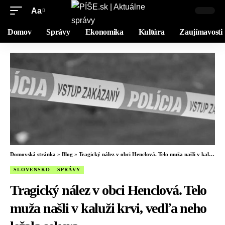
Aa
Domov
Správy
Ekonomika
Kultúra
Zaujímavosti
Domovská stránka
»
Blog
»
Tragický nález v obci Henclová. Telo muža našli v kaluži krvi, vedľa neho ležala sekera
SLOVENSKO
SPRÁVY
Tragický nález v obci Henclová. Telo
muža našli v kaluži krvi, vedľa neho