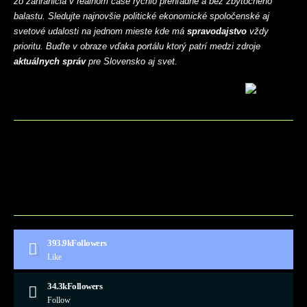
zo zahraničia v reálnom čase rýchlo prehľadne a bez zbytočného
balastu. Sledujte najnovšie politické ekonomické spoločenské aj
svetové udalosti na jednom mieste kde má
spravodajstvo
vždy
prioritu. Buďte v obraze vďaka portálu ktorý patrí medzi zdroje
aktuálnych správ
pre Slovensko aj svet.
BLOG
CONTACT
MARKETMINDS HOME
UKÁŽKOVÁ STRÁNKA
393.9k
Followers
Like
34.3k
Followers
Follow