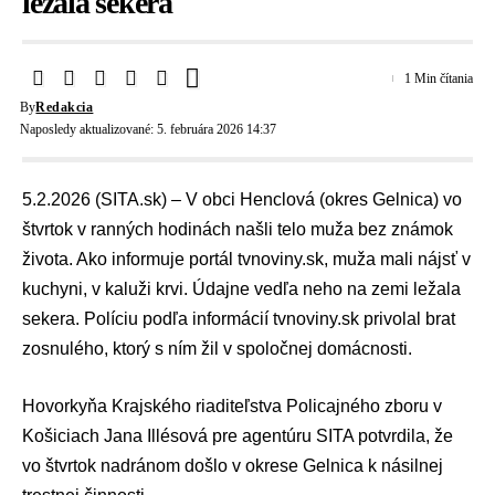
ležala sekera
1 Min čítania
By
Redakcia
Naposledy aktualizované: 5. februára 2026 14:37
5.2.2026 (SITA.sk) – V obci Henclová (okres Gelnica) vo
štvrtok v ranných hodinách našli
telo
muža bez známok
života. Ako informuje portál
tvnoviny.sk
, muža mali nájsť v
kuchyni, v kaluži krvi. Údajne vedľa neho na zemi ležala
sekera. Políciu podľa informácií tvnoviny.sk privolal brat
zosnulého, ktorý s ním žil v spoločnej domácnosti.
Hovorkyňa
Krajského riaditeľstva Policajného zboru v
Košiciach
Jana Illésová
pre agentúru SITA potvrdila, že
vo štvrtok nadránom došlo v okrese Gelnica k násilnej