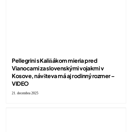
Pellegrini s Kaliňákom mieria pred
Vianocami za slovenskými vojakmi v
Kosove, návšteva má aj rodinný rozmer –
VIDEO
21. decembra 2025