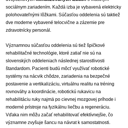
sociálnym zariadením. Každá izba je vybavená elektricky
polohovateľnými lôžkami. Súčasťou oddelenia sú taktiež
dve moderne vybavené telocvične a zázemie pre
zdravotnícky personál.
Významnou súčasťou oddelenia sú tiež špičkové
rehabilitačné technológie, ktoré zatiaľ nie sú na
slovenských oddeleniach následnej starostlivosti
štandardom. Pacienti budú môcť využívať robotické
systémy na nácvik chôdze, zariadenia na bezpečné
postavenie a vertikalizáciu, virtuálnu realitu na tréning
rovnováhy a koordinácie, robotickú rukavicu na
rehabilitáciu ruky najmä po cievnej mozgovej príhode i
moderné prístroje na fyzikálnu liečbu a regeneráciu.
Vďaka nim môžu začať rehabilitovať efektívnejšie, čo
významne zvyšuje šancu na návrat k samostatnosti.