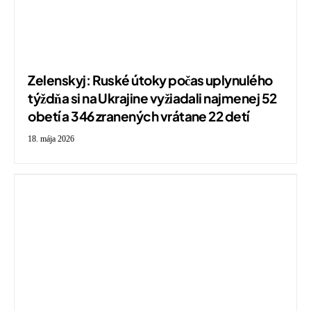
Zelenskyj: Ruské útoky počas uplynulého
týždňa si na Ukrajine vyžiadali najmenej 52
obetí a 346 zranených vrátane 22 detí
18. mája 2026