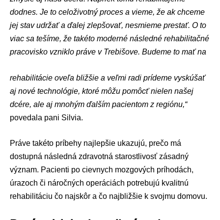
dodnes. Je to celoživotný proces a vieme, že ak chceme
jej stav udržať a ďalej zlepšovať, nesmieme prestať. O to
viac sa tešíme, že takéto moderné následné rehabilitačné
pracovisko vzniklo práve v Trebišove. Budeme to mať na
rehabilitácie oveľa bližšie a veľmi radi prídeme vyskúšať
aj nové technológie, ktoré môžu pomôcť nielen našej
dcére, ale aj mnohým ďalším pacientom z regiónu,“
povedala pani Silvia.
Práve takéto príbehy najlepšie ukazujú, prečo má
dostupná následná zdravotná starostlivosť zásadný
význam. Pacienti po cievnych mozgových príhodách,
úrazoch či náročných operáciách potrebujú kvalitnú
rehabilitáciu čo najskôr a čo najbližšie k svojmu domovu.