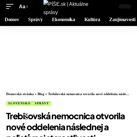
Aa
Domov
Správy
Ekonomika
Kultúra
Zaujímavosti
Domovská stránka
»
Blog
»
Trebišovská nemocnica otvorila nové oddelenia následnej a paliatívnej starostlivosti
SLOVENSKO
SPRÁVY
Trebišovská nemocnica otvorila
nové oddelenia následnej a