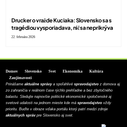
Drucker o vražde Kuciaka: Slovensko sa s
tragédiou vysporiadava, nič sa neprikrýva
22. februára 2026
Domov
Slovensko
Svet
Ekonomika
Kultúra
Zaujímavosti
Prinášame
aktuálne správy
a spoľahlivé
spravodajstvo
z domova aj
zo zahraničia v reálnom čase rýchlo prehľadne a bez zbytočného
balastu. Sledujte najnovšie politické ekonomické spoločenské aj
svetové udalosti na jednom mieste kde má
spravodajstvo
vždy
prioritu. Buďte v obraze vďaka portálu ktorý patrí medzi zdroje
aktuálnych správ
pre Slovensko aj svet.