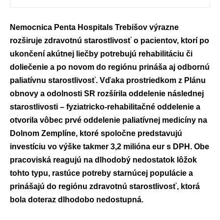
Nemocnica Penta Hospitals Trebišov výrazne
rozširuje zdravotnú starostlivosť o pacientov, ktorí po
ukončení akútnej liečby potrebujú rehabilitáciu či
doliečenie a po novom do regiónu prináša aj odbornú
paliatívnu starostlivosť. Vďaka prostriedkom z Plánu
obnovy a odolnosti SR rozšírila oddelenie následnej
starostlivosti – fyziatricko-rehabilitačné oddelenie a
otvorila vôbec prvé oddelenie paliatívnej medicíny na
Dolnom Zemplíne, ktoré spoločne predstavujú
investíciu vo výške takmer 3,2 milióna eur s DPH. Obe
pracoviská reagujú na dlhodobý nedostatok lôžok
tohto typu, rastúce potreby starnúcej populácie a
prinášajú do regiónu zdravotnú starostlivosť, ktorá
bola doteraz dlhodobo nedostupná.