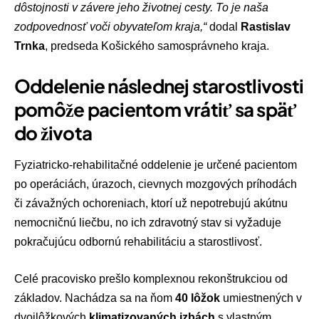
dôstojnosti v závere jeho životnej cesty. To je naša
zodpovednosť voči obyvateľom kraja,“
dodal
Rastislav
Trnka
, predseda Košického samosprávneho kraja.
Oddelenie následnej starostlivosti
pomôže pacientom vrátiť sa späť
do života
Fyziatricko-rehabilitačné oddelenie je určené pacientom
po operáciách, úrazoch, cievnych mozgových príhodách
či závažných ochoreniach, ktorí už nepotrebujú akútnu
nemocničnú liečbu, no ich zdravotný stav si vyžaduje
pokračujúcu odbornú rehabilitáciu a starostlivosť.
Celé pracovisko prešlo komplexnou rekonštrukciou od
základov. Nachádza sa na ňom
40 lôžok
umiestnených v
dvojlôžkových
klimatizovaných izbách
s vlastným