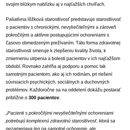
svojim blízkym nablízku aj v najťažších chvíľach.
Paliatívna lôžková starostlivosť predstavuje starostlivosť
o pacientov s chronickými, nevyliečiteľnými a zároveň
pokročilými a aktívne postupujúcimi ochoreniami s
časovo obmedzeným prežívaním. Táto forma zdravotnej
starostlivosti smeruje k zlepšeniu kvality života, k
zmierneniu utrpenia a bolesti pacientov v ich najťažšom
období. Rovnako zahŕňa aj podporu a pomoc tak
samotným pacientom, ako aj ich rodinám, pri riešení
súvisiacich psychických, sociálnych a duchovných
problémov. Každoročne sa na oddelení dokážu postarať
približne o
300 pacientov
.
„Pacienti s pokročilými nevyliečiteľnými ochoreniami
potrebujú komplexnú zdravotnú starostlivosť, ktorá sa
nezameriava len na samotné ochorenie, ale