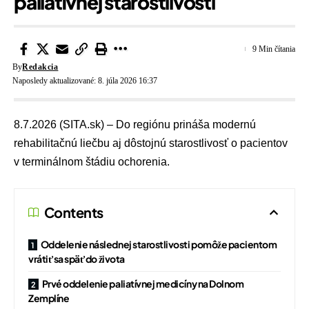
paliatívnej starostlivosti
9 Min čítania
By
Redakcia
Naposledy aktualizované: 8. júla 2026 16:37
8.7.2026 (SITA.sk) – Do regiónu prináša modernú
rehabilitačnú liečbu aj dôstojnú starostlivosť o pacientov
v terminálnom štádiu ochorenia.
Contents
Oddelenie následnej starostlivosti pomôže pacientom
vrátiť sa späť do života
Prvé oddelenie paliatívnej medicíny na Dolnom
Zemplíne