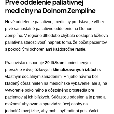
Prvé oddelenie paliatívnej
medicíny na Dolnom Zemplíne
Nové oddelenie paliatívnej medicíny predstavuje vôbec
prvé samostatné paliatívne oddelenie na Dolnom
Zemplíne. V regióne dlhodobo chýbala dostupná lôžková
paliatívna starostlivosť, napriek tomu, že počet pacientov
s pokročilými ochoreniami každoročne rastie.
Pracovisko disponuje
20 lôžkami
umiestnenými
prevažne v dvojlôžkových
klimatizovaných izbách
s
vlastným sociálnym zariadením. Pri jeho návrhu bol
kladený dôraz nielen na medicínske vybavenie, ale aj na
vytvorenie pokojného a dôstojného prostredia pre
pacientov aj ich blízkych. Súčasťou oddelenia je preto aj
možnosť ubytovania sprevádzajúcej osoby na
jednolôžkovej izbe, aby mohli byť rodinní príslušníci