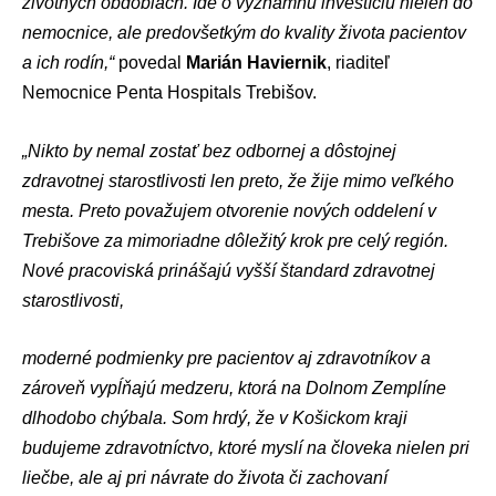
životných obdobiach. Ide o významnú investíciu nielen do
nemocnice, ale predovšetkým do kvality života pacientov
a ich rodín,“
povedal
Marián Haviernik
, riaditeľ
Nemocnice Penta Hospitals Trebišov.
„Nikto by nemal zostať bez odbornej a dôstojnej
zdravotnej starostlivosti len preto, že žije mimo veľkého
mesta. Preto považujem otvorenie nových oddelení v
Trebišove za mimoriadne dôležitý krok pre celý región.
Nové pracoviská prinášajú vyšší štandard zdravotnej
starostlivosti,
moderné podmienky pre pacientov aj zdravotníkov a
zároveň vypĺňajú medzeru, ktorá na Dolnom Zemplíne
dlhodobo chýbala. Som hrdý, že v Košickom kraji
budujeme zdravotníctvo, ktoré myslí na človeka nielen pri
liečbe, ale aj pri návrate do života či zachovaní