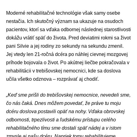
Moderné rehabilitačné technológie však samy osebe
nestačia. Ich skutočný význam sa ukazuje na osudoch
pacientov, ktorí sa vďaka odbornej následnej starostlivosti
dokážu vrátiť späť do života. Pred deviatimi rokmi sa život
pani Silvie a jej rodiny zo sekundy na sekundu zmenil.
Jej vtedy len 21-ročná dcéra po náhlej cievnej mozgovej
príhode bojovala o život. Po akútnej liečbe pokračovala v
rehabilitácii v trebišovskej nemocnici, kde sa doslova
učila všetko odznova – rozprávať aj chodiť.
„Keď sme prišli do trebišovskej nemocnice, nevedeli sme,
čo nás čaká. Dnes môžem povedať, že práve tu moju
dcéru doslova postavili opäť na nohy. Vďaka obrovskej
odbornosti, trpezlivosti a ľudskému prístupu celého
rehabilitačného tímu sme dostali späť nádej a v istom
zmysle aj našu dcéru. Napriek tomu rehabilitujeme