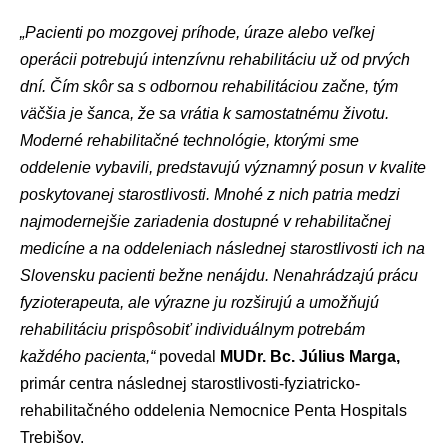
„Pacienti po mozgovej príhode, úraze alebo veľkej
operácii potrebujú intenzívnu rehabilitáciu už od prvých
dní. Čím skôr sa s odbornou rehabilitáciou začne, tým
väčšia je šanca, že sa vrátia k samostatnému životu.
Moderné rehabilitačné technológie, ktorými sme
oddelenie vybavili, predstavujú významný posun v kvalite
poskytovanej starostlivosti. Mnohé z nich patria medzi
najmodernejšie zariadenia dostupné v rehabilitačnej
medicíne a na oddeleniach následnej starostlivosti ich na
Slovensku pacienti bežne nenájdu. Nenahrádzajú prácu
fyzioterapeuta, ale výrazne ju rozširujú a umožňujú
rehabilitáciu prispôsobiť individuálnym potrebám
každého pacienta,“
povedal
MUDr. Bc. Július Marga,
primár centra následnej starostlivosti-fyziatricko-
rehabilitačného oddelenia Nemocnice Penta Hospitals
Trebišov.