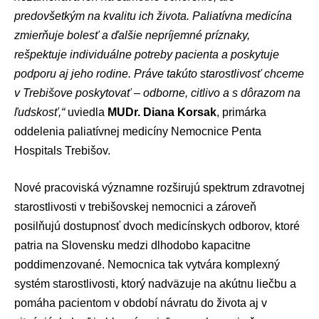
predovšetkým na kvalitu ich života. Paliatívna medicína
zmierňuje bolesť a ďalšie nepríjemné príznaky,
rešpektuje individuálne potreby pacienta a poskytuje
podporu aj jeho rodine. Práve takúto starostlivosť chceme
v Trebišove poskytovať – odborne, citlivo a s dôrazom na
ľudskosť,“
uviedla
MUDr. Diana Korsak
, primárka
oddelenia paliatívnej medicíny Nemocnice Penta
Hospitals Trebišov.
Nové pracoviská významne rozširujú spektrum zdravotnej
starostlivosti v trebišovskej nemocnici a zároveň
posilňujú dostupnosť dvoch medicínskych odborov, ktoré
patria na Slovensku medzi dlhodobo kapacitne
poddimenzované. Nemocnica tak vytvára komplexný
systém starostlivosti, ktorý nadväzuje na akútnu liečbu a
pomáha pacientom v období návratu do života aj v