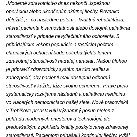
„Moderné zdravotníctvo dnes nekončí úspešnou
operáciou alebo ukončením akútnej liečby. Rovnako
dôležité je, čo nasleduje potom – kvalitná rehabilitácia,
návrat pacienta k samostatnosti alebo dôstojná paliatívna
starostlivosť v prípade nevyliečiteľného ochorenia. S
pribúdajúcim vekom populácie a rastúcim počtom
chronických ochorení bude potreba týchto foriem
zdravotnej starostlivosti naďalej narastať. Našou úlohou
je pripraviť zdravotnícky systém na túto realitu a
zabezpečiť, aby pacienti mali dostupnú odbornú
starostlivosť v každej fáze svojho ochorenia. Práve preto
systematicky rozvíjame následnú a paliatívnu medicínu
vo viacerých nemocniciach našej siete. Nové pracoviská
v Trebišove predstavujú významný posun nielen z
pohľadu moderných priestorov a technológií, ale
predovšetkým z pohľadu kvality poskytovanej zdravotnej
starostlivosti. Pacientom prinášajú kontinuitu liečby, vyšší