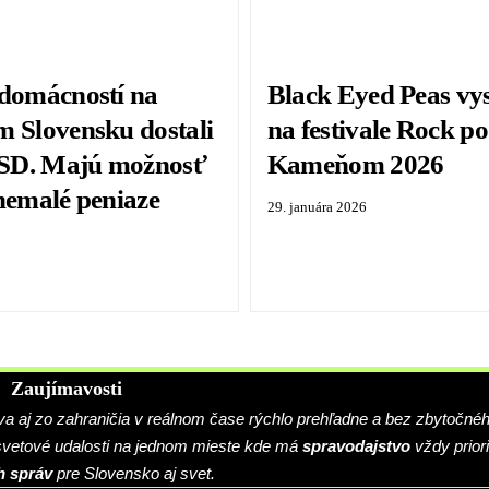
 domácností na
Black Eyed Peas vy
m Slovensku dostali
na festivale Rock p
 SSD. Majú možnosť
Kameňom 2026
 nemalé peniaze
29. januára 2026
Zaujímavosti
 aj zo zahraničia v reálnom čase rýchlo prehľadne a bez zbytočné
 svetové udalosti na jednom mieste kde má
spravodajstvo
vždy priori
h správ
pre Slovensko aj svet.