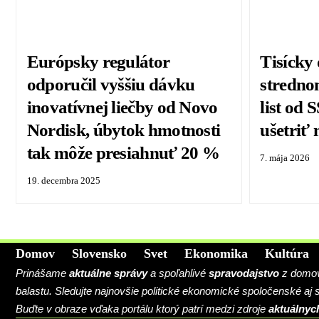
Európsky regulátor
Tisícky
odporučil vyššiu dávku
stredno
inovatívnej liečby od Novo
list od
Nordisk, úbytok hmotnosti
ušetriť
tak môže presiahnuť 20 %
7. mája 2026
19. decembra 2025
Domov
Slovensko
Svet
Ekonomika
Kultúra
Prinášame
aktuálne správy
a spoľahlivé
spravodajstvo
z domova
balastu. Sledujte najnovšie politické ekonomické spoločenské aj
Buďte v obraze vďaka portálu ktorý patrí medzi zdroje
aktuálnyc