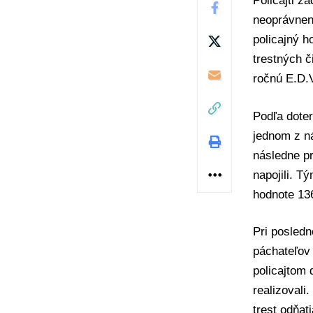
Policajti
zad
neoprávnen
policajný 
trestných č
ročnú E.D.
Podľa doter
jednom z ná
následne p
napojili. T
hodnote 136
Pri posledn
páchateľov
policajtom
realizovali
trest odňat