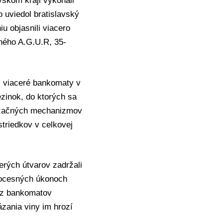
vskom kraji
vykonali
o uviedol bratislavský
 objasnili viacero
čného A.G.U.R, 35-
li viaceré bankomaty v
zinok, do ktorých sa
rizačných mechanizmov
triedkov v celkovej
erých útvarov zadržali
rocesných úkonoch
y z bankomatov
ázania viny im hrozí