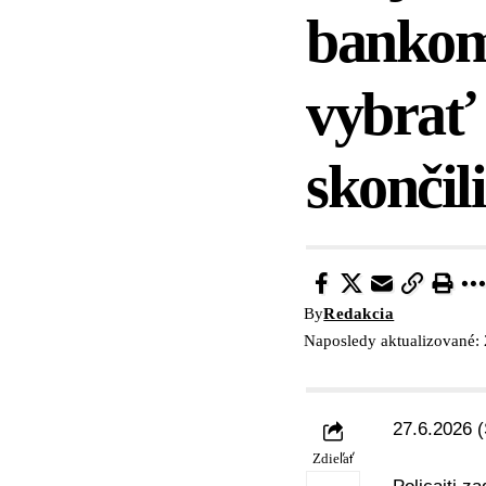
bankoma
vybrať 
skončil
By
Redakcia
Naposledy aktualizované: 
27.6.2026 (
Zdieľať