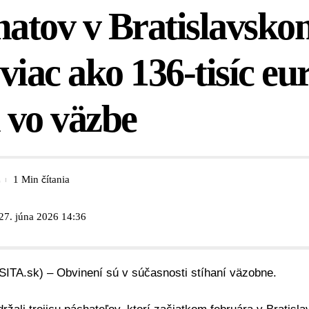
tov v Bratislavskom
viac ako 136-tisíc eur
i vo väzbe
1 Min čítania
27. júna 2026 14:36
SITA.sk) – Obvinení sú v súčasnosti stíhaní väzobne.