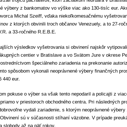
ržali trojicu páchateľov, ktorí začiatkom februára v
Bratisla
é výbery z
bankomatov
vo výške viac ako 130-tisíc eur. Ak
hovorca
Michal Szeiff,
vďaka niekoľkomesačnému vyšetrovaniu
inov z ktorých obvinili troch občanov Venezuely, a to 27-ro
V.R. a 33-ročného R.E.B.E.
ajších výsledkov vyšetrovania si obvinení najskôr vytipova
kupných centier v Bratislave a vo Svätom Jure v okrese Pe
rostredníctvom špeciálneho zariadenia na prekonanie auto
ýmto spôsobom vykonali neoprávnené výbery finančných pros
 440 eur.
om pokuse o výber sa však tento nepodaril a policajti z viac
 priamo v priestoroch obchodného centra. Pri následných p
 dobrovoľne vydali zariadenie, s ktorým neoprávnené výber
. Obvinení sú v súčasnosti stíhaní väzobne. V prípade preuk
ia slobody až na päť rokov.