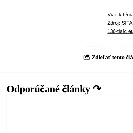
Viac k té
Zdroj: SIT
136-tisíc e
Zdieľať tento čl
Odporúčané články ↷