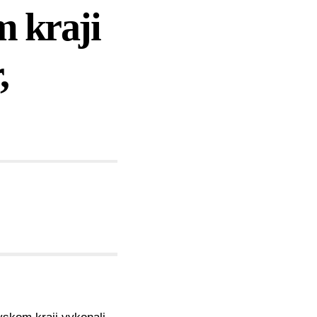
 kraji
,