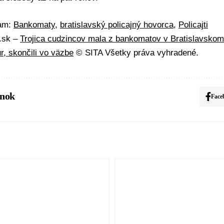
mam:
Bankomaty
,
bratislavský policajný hovorca
,
Policajti
A.sk –
Trojica cudzincov mala z bankomatov v Bratislavskom 
ur, skončili vo väzbe
© SITA Všetky práva vyhradené.
ánok
Face