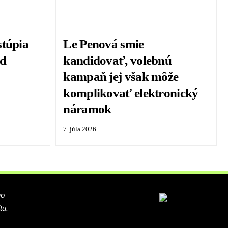
stúpia
Le Penová smie
od
kandidovať, volebnú
kampaň jej však môže
komplikovať elektronický
náramok
7. júla 2026
ho
tu.