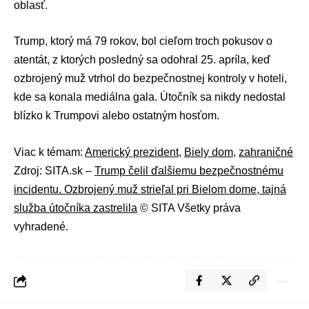
oblasť.
Trump, ktorý má 79 rokov, bol cieľom troch pokusov o
atentát, z ktorých posledný sa odohral 25. apríla, keď
ozbrojený muž vtrhol do bezpečnostnej kontroly v hoteli,
kde sa konala mediálna gala. Útočník sa nikdy nedostal
blízko k Trumpovi alebo ostatným hosťom.
Viac k témam:
Americký prezident
,
Biely dom
,
zahraničné
Zdroj: SITA.sk –
Trump čelil ďalšiemu bezpečnostnému
incidentu. Ozbrojený muž strieľal pri Bielom dome, tajná
služba útočníka zastrelila
© SITA Všetky práva
vyhradené.