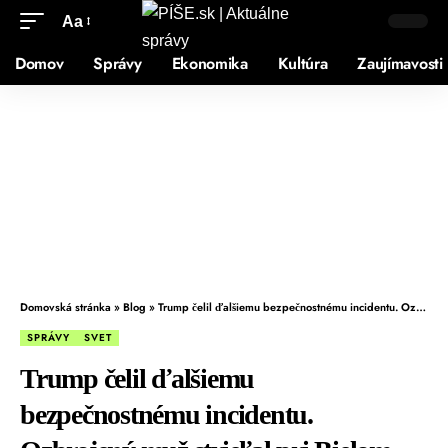
Aa
Domov
Správy
Ekonomika
Kultúra
Zaujímavosti
Domovská stránka
»
Blog
»
Trump čelil ďalšiemu bezpečnostnému incidentu. Ozbrojený muž strieľal pri Bielom dome, tajná služba útočníka zastrelila
SPRÁVY
SVET
Trump čelil ďalšiemu
bezpečnostnému incidentu.