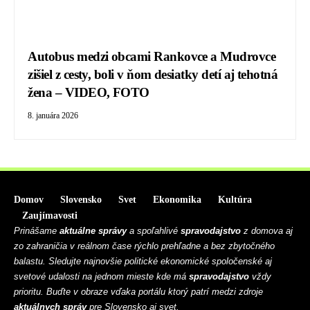
Autobus medzi obcami Rankovce a Mudrovce
zišiel z cesty, boli v ňom desiatky detí aj tehotná
žena – VIDEO, FOTO
8. januára 2026
Domov
Slovensko
Svet
Ekonomika
Kultúra
Zaujímavosti
Prinášame
aktuálne správy
a spoľahlivé
spravodajstvo
z domova aj
zo zahraničia v reálnom čase rýchlo prehľadne a bez zbytočného
balastu. Sledujte najnovšie politické ekonomické spoločenské aj
svetové udalosti na jednom mieste kde má
spravodajstvo
vždy
prioritu. Buďte v obraze vďaka portálu ktorý patrí medzi zdroje
aktuálnych správ
pre Slovensko aj svet.