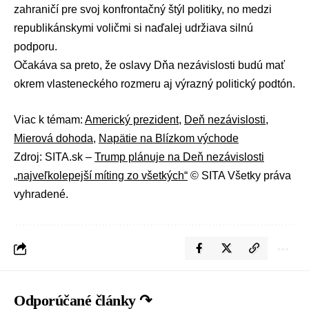
zahraničí pre svoj konfrontačný štýl politiky, no medzi
republikánskymi voličmi si naďalej udržiava silnú
podporu.
Očakáva sa preto, že oslavy
Dňa nezávislosti
budú mať
okrem vlasteneckého rozmeru aj výrazný politický podtón.
Viac k témam:
Americký prezident
,
Deň nezávislosti
,
Mierová dohoda
,
Napätie na Blízkom východe
Zdroj: SITA.sk –
Trump plánuje na Deň nezávislosti
„najveľkolepejší míting zo všetkých“
© SITA Všetky práva
vyhradené.
Odporúčané články ↷