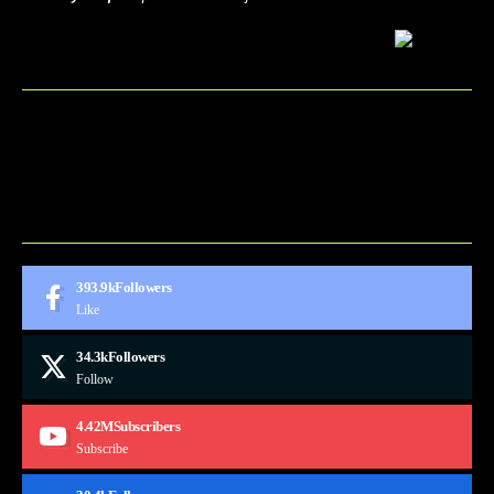
BLOG
CONTACT
MARKETMINDS HOME
UKÁŽKOVÁ STRÁNKA
393.9k
Followers
Like
34.3k
Followers
Follow
4.42M
Subscribers
Subscribe