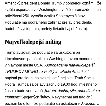
Americký prezident
Donald Trump
v pondelok oznámil, že
4. júla usporiada vo Washingtone veľké zhromaždenie pri
príležitosti 250. výročia vzniku Spojených štátov.
Podujatie má podľa neho zahŕňať prejav prezidenta,
hudobné vystúpenia, prelety lietadiel aj ohňostroj.
Najveľkolepejší míting
Trump avizoval, že podujatie sa uskutoční pri
Lincolnovom pamätníku a Washingtonovom monumente
v hlavnom meste USA.
„Usporiadame najveľkolepejší
TRUMPOV MÍTING zo všetkých, ‚Poctu Amerike‘,“
napísal prezident na svojej sociálnej sieti
Truth Social
.
Podľa Trumpa sa oslavy začnú o 19.00 hod. miestneho
času a bude venovaná
„ľuďom, duchu, sile, odhodlaniu a
triumfom“
Spojených štátov
. Nevynechal ani tradičnú
poznámku o tom, že podujatie sa uskutoční v
„krásnom a