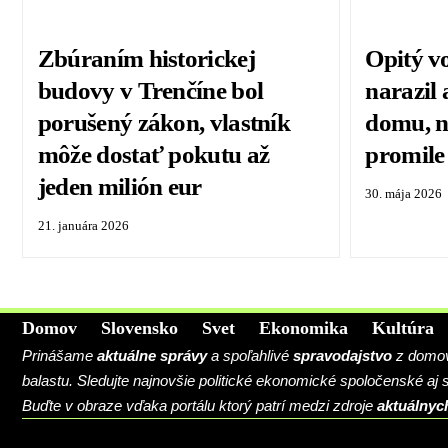
Zbúraním historickej
Opitý v
budovy v Trenčíne bol
narazil
porušený zákon, vlastník
domu, n
môže dostať pokutu až
promil
jeden milión eur
30. mája 2026
21. januára 2026
Domov
Slovensko
Svet
Ekonomika
Kultúra
Prinášame
aktuálne správy
a spoľahlivé
spravodajstvo
z domova
balastu. Sledujte najnovšie politické ekonomické spoločenské aj
Buďte v obraze vďaka portálu ktorý patrí medzi zdroje
aktuálnyc
BLOG