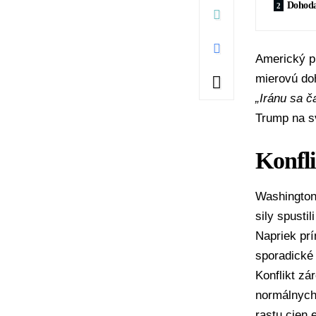
Dohoda
Americký p
mierovú d
„Iránu sa č
Trump na sv
Konfli
Washington
sily spustil
Napriek prí
sporadické 
Konflikt zá
normálnych 
rastu cien 