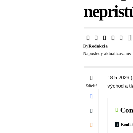
neprist
By
Redakcia
Naposledy aktualizované: 
18.5.2026 (
východ a tl
Zdieľať
Con
Konflik