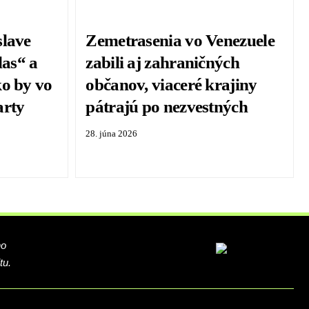
slave
Zemetrasenia vo Venezuele
las“ a
zabili aj zahraničných
ko by vo
občanov, viaceré krajiny
arty
pátrajú po nezvestných
28. júna 2026
ho
tu.