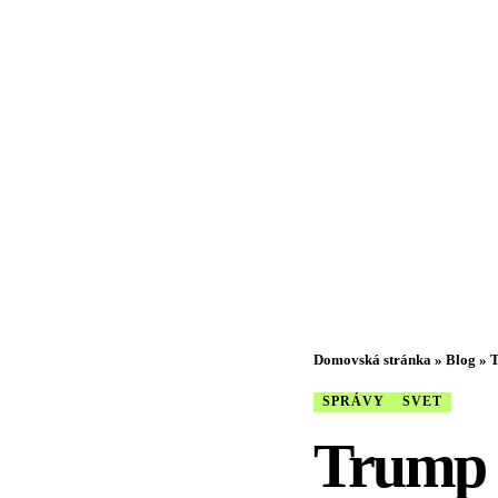
Domovská stránka
»
Blog
»
T
SPRÁVY
SVET
Trump p