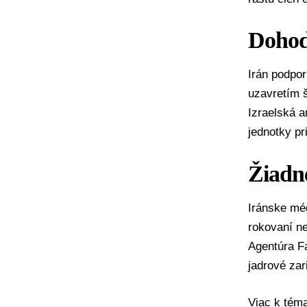
Dohod
Irán podpor
uzavretím š
Izraelská a
jednotky pr
Žiadn
Iránske mé
rokovaní n
Agentúra Fa
jadrové za
Viac k té