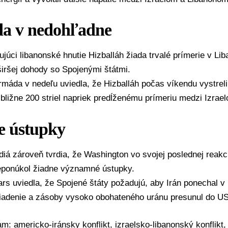
a v nedohľadne
ujúci libanonské hnutie
Hizballáh
žiada trvalé prímerie v
Lib
iršej dohody so Spojenými štátmi.
rmáda v nedeľu uviedla, že Hizballáh počas víkendu vystrel
ibližne 200 striel napriek predĺženému prímeriu medzi Izra
e ústupky
diá zároveň tvrdia, že
Washington
vo svojej poslednej reakc
eponúkol žiadne významné ústupky.
rs uviedla, že Spojené štáty požadujú, aby Irán ponechal v
riadenie a zásoby vysoko obohateného uránu presunul do U
mam:
americko-iránsky konflikt
,
izraelsko-libanonský konflikt