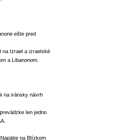
anone
ešte pred
il na
Izrael
a izraelské
elom a Libanonom.
ii na iránsky návrh
 prevádzke len jedno
SA.
,
Napätie na Blízkom