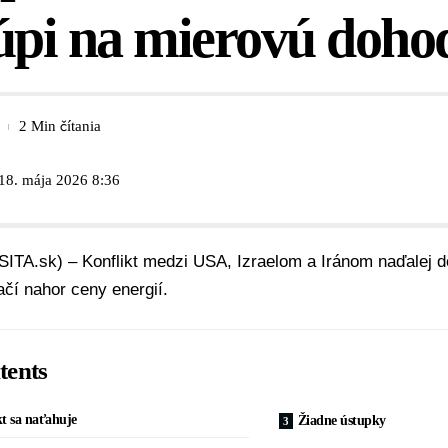
úpi na mierovú doho
2 Min čítania
18. mája 2026 8:36
SITA.sk) – Konflikt medzi USA, Izraelom a Iránom naďalej de
ačí nahor ceny energií.
tents
t sa naťahuje
Žiadne ústupky