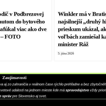
odič v Podbrezovej
Winkler má v Brati
 autom do bytového
najsilnejší „druhý h
afúkal viac ako dve
prieskum ukázal, a
e – FOTO
voľbách zamiešal k
minister Ráž
5. júna 2026
Zaujímavosti
 aj zo zahraničia v reálnom čase rýchlo prehľadne a bez zbytočné
 svetové udalosti na jednom mieste kde má
spravodajstvo
vždy priori
h správ
pre Slovensko aj svet.