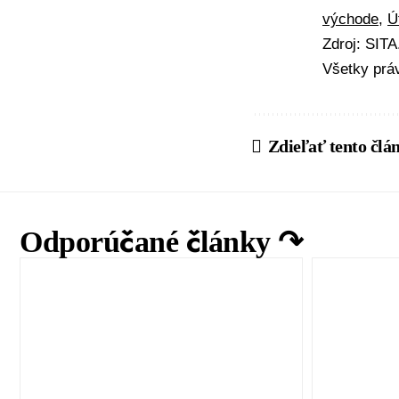
východe
,
Ú
Zdroj: SIT
Všetky prá
Zdieľať tento člá
Odporúčané články ↷