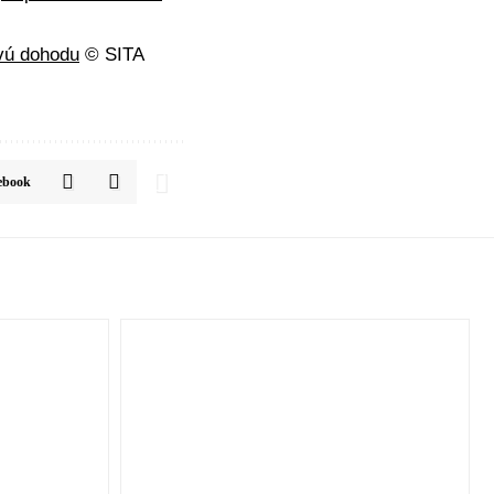
ovú dohodu
© SITA
ebook