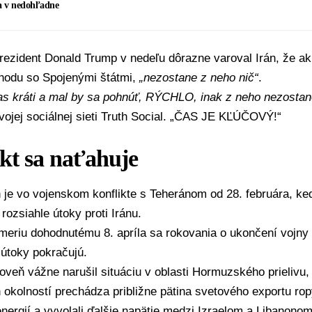
 v nedohľadne
rezident
Donald Trump
v nedeľu dôrazne varoval Irán, že ak 
ohodu so
Spojenými štátmi
,
„nezostane z neho nič“
.
as kráti a mal by sa pohnúť, RÝCHLO, inak z neho nezostan
ojej sociálnej sieti
Truth Social
. „ČAS JE KĽÚČOVÝ!“
kt sa naťahuje
 je vo vojenskom konflikte s
Teheránom
od 28. februára, ke
i rozsiahle útoky proti Iránu.
meriu dohodnutému 8. apríla sa rokovania o ukončení vojny p
útoky pokračujú.
roveň vážne narušil situáciu v oblasti
Hormuzského prielivu
,
okolností prechádza približne pätina svetového exportu ropy.
energií a vyvolali ďalšie napätie medzi Izraelom a Libanonom