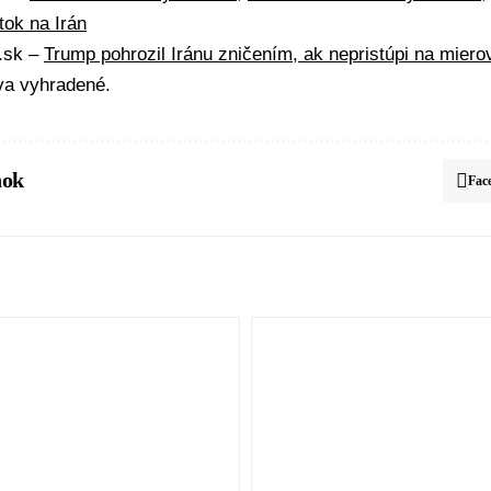
tok na Irán
A.sk –
Trump pohrozil Iránu zničením, ak nepristúpi na mier
va vyhradené.
nok
Fac