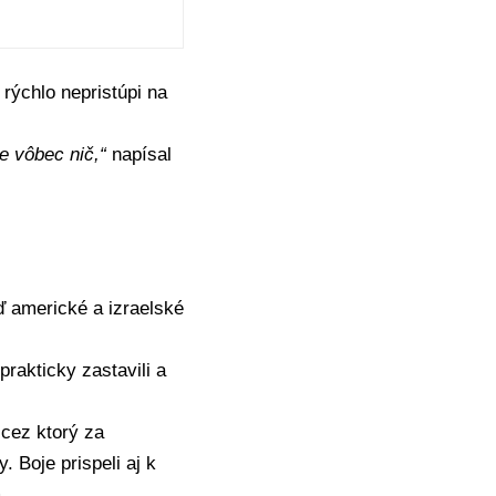
rýchlo nepristúpi na
e vôbec nič,“
napísal
ď americké a izraelské
rakticky zastavili a
 cez ktorý za
 Boje prispeli aj k
.