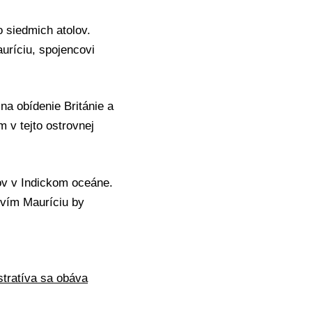
 siedmich atolov.
auríciu, spojencovi
na obídenie Británie a
 v tejto ostrovnej
ov v Indickom oceáne.
ovím Mauríciu by
tratíva sa obáva