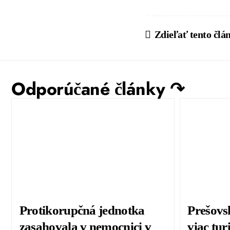
Zdieľať tento člá
Odporúčané články ↷
Protikorupčná jednotka
Prešovs
zasahovala v nemocnici v
viac tur