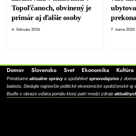
Topoľčanoch, obvinený je
ubytova
primár aj ďalšie osoby
prekona
4. februára 2026
7. marca 2026
Domov
Slovensko
Svet
Ekonomika
Kultúra
Prinášame
aktuálne správy
a spoľahlivé
spravodajstvo
z domova
balastu. Sledujte najnovšie politické ekonomické spoločenské aj
Buďte v obraze vďaka portálu ktorý patrí medzi zdroje
aktuálnyc
BLOG
CONTACT
MARKETMINDS HOME
UKÁŽKOVÁ STRÁNKA