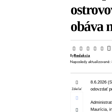
ostrovo
obáva 
By
Redakcia
Naposledy aktualizované:
8.6.2026 (S
Zdieľať
odovzdať p
Administra
Maurícia, i