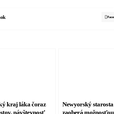
nok
Fac
ký kraj láka čoraz
Newyorský starosta
istov, návštevnosť
zaoberá možnosťou