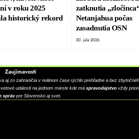
ní v roku 2025
zatknutia „zločinca
la historický rekord
Netanjahua počas
zasadnutia OSN
20. júla 2026
Zaujímavosti
 aj zo zahraničia v reálnom čase rýchlo prehľadne a bez zbytočné
 svetové udalosti na jednom mieste kde má
spravodajstvo
vždy priori
h správ
pre Slovensko aj svet.