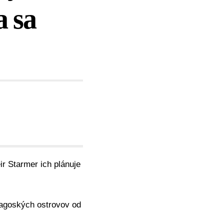
a sa
eir Starmer ich plánuje
Čagoských ostrovov od