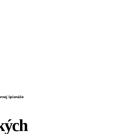
rnej špionáže
kých