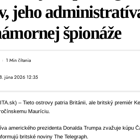
v, jeho administratív
námornej špionáže
1 Min čítania
 8. júna 2026 12:35
ITA.sk) – Tieto ostrovy patria Británii, ale britský premiér K
ročínskemu Mauríciu.
tíva amerického prezidenta Donalda Trumpa zvažuje kúpu 
nformujú britské noviny
The Telegraph
.