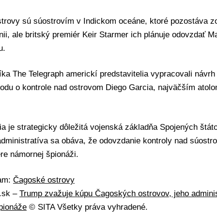
trovy sú súostrovím v Indickom oceáne, ktoré pozostáva zo
ánii, ale britský premiér Keir Starmer ich plánuje odovzdať M
u.
ka The Telegraph americkí predstavitelia vypracovali návrh 
odu o kontrole nad ostrovom Diego Garcia, najväčším atolom
a je strategicky dôležitá vojenská základňa Spojených štát
dministratíva sa obáva, že odovzdanie kontroly nad súostr
ere námornej špionáži.
mam:
Čagoské ostrovy
A.sk –
Trump zvažuje kúpu Čagoských ostrovov, jeho adminis
pionáže
© SITA Všetky práva vyhradené.