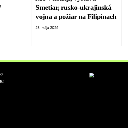
“
Smetiar, rusko-­ukrajinská
vojna a požiar na Filipínach
23. mája 2026
ho
tu.