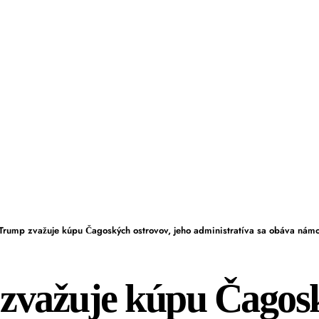
Trump zvažuje kúpu Čagoských ostrovov, jeho administratíva sa obáva námo
zvažuje kúpu Čagos