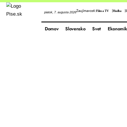
Zaujímavosti:
Film a TV
Hudba
D
piatok, 7. augusta 2026
Domov
Slovensko
Svet
Ekonomik