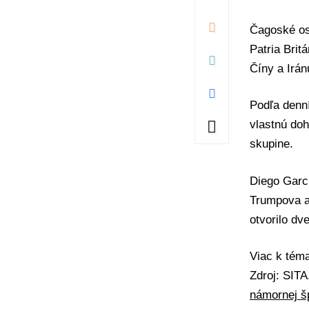
Čagoské os
Patria Brit
Číny a Irán
Podľa denní
vlastnú doh
skupine.
Diego Garci
Trumpova a
otvorilo dv
Viac k té
Zdroj: SIT
námornej š