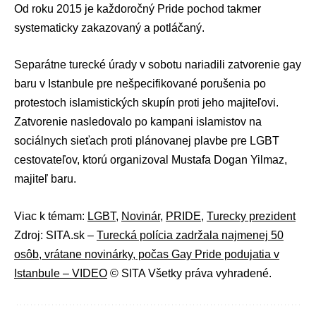
Od roku 2015 je každoročný Pride pochod takmer
systematicky zakazovaný a potláčaný.
Separátne turecké úrady v sobotu nariadili zatvorenie gay
baru v Istanbule pre nešpecifikované porušenia po
protestoch islamistických skupín proti jeho majiteľovi.
Zatvorenie nasledovalo po kampani islamistov na
sociálnych sieťach proti plánovanej plavbe pre LGBT
cestovateľov, ktorú organizoval Mustafa Dogan Yilmaz,
majiteľ baru.
Viac k témam:
LGBT
,
Novinár
,
PRIDE
,
Turecky prezident
Zdroj: SITA.sk –
Turecká polícia zadržala najmenej 50
osôb, vrátane novinárky, počas Gay Pride podujatia v
Istanbule – VIDEO
© SITA Všetky práva vyhradené.