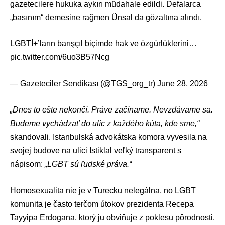
gazetecilere hukuka aykırı müdahale edildi. Defalarca
„basınım“ demesine rağmen Ünsal da gözaltına alındı.
LGBTİ+’ların barışçıl biçimde hak ve özgürlüklerini…
pic.twitter.com/6uo3B57Ncg
— Gazeteciler Sendikası (@TGS_org_tr)
June 28, 2026
„Dnes to ešte nekončí. Práve začíname. Nevzdávame sa.
Budeme vychádzať do ulíc z každého kúta, kde sme,“
skandovali. Istanbulská advokátska komora vyvesila na
svojej budove na ulici Istiklal veľký transparent s
nápisom:
„LGBT sú ľudské práva.“
Homosexualita nie je v Turecku nelegálna, no LGBT
komunita je často terčom útokov prezidenta
Recepa
Tayyipa Erdogana
, ktorý ju obviňuje z poklesu pôrodnosti.