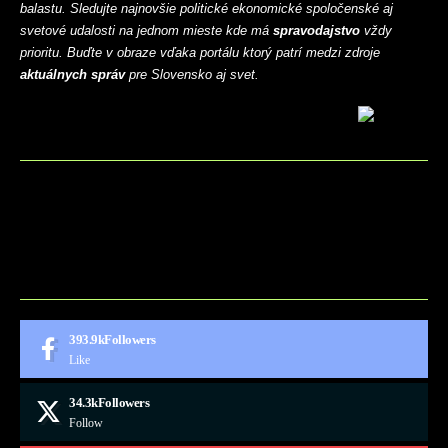
balastu. Sledujte najnovšie politické ekonomické spoločenské aj
svetové udalosti na jednom mieste kde má
spravodajstvo
vždy
prioritu. Buďte v obraze vďaka portálu ktorý patrí medzi zdroje
aktuálnych správ
pre Slovensko aj svet.
BLOG
CONTACT
MARKETMINDS HOME
UKÁŽKOVÁ STRÁNKA
393.9k
Followers
Like
34.3k
Followers
Follow