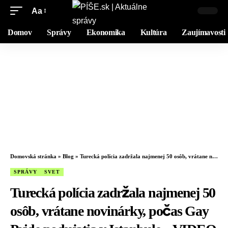
Aa
Domov
Správy
Ekonomika
Kultúra
Zaujímavosti
Domovská stránka
»
Blog
»
Turecká polícia zadržala najmenej 50 osôb, vrátane novinárky, počas Gay Pride podujatia v Istanbule – VIDEO
SPRÁVY
SVET
Turecká polícia zadržala najmenej 50
osôb, vrátane novinárky, počas Gay