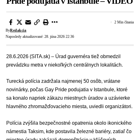
Pride podujatia v Istanbule – VIDEO
2 Min čítania
By
Redakcia
Naposledy aktualizované: 28. júna 2026 22:36
28.6.2026 (SITA.sk) – Úrad guvernéra tiež obmedzil
prevádzku metra v niekoľkých centrálnych lokalitách.
Turecká polícia zadržala najmenej 50 osôb, vrátane
novinárky, počas Gay Pride podujatia v Istanbule, ktoré
sa konalo napriek zákazu miestnych úradov a uzávierke
hlavného zhromažďovacieho miesta, uviedli organizátori.
Polícia zvýšila bezpečnostné opatrenia okolo ikonického
námestia Taksim, kde postavila železné bariéry, zatiaľ čo
miestne úrady zakázali demonštrácie v kľúčových