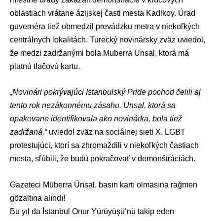
oblastiach vrátane ázijskej časti mesta Kadikoy. Úrad
guvernéra tiež obmedzil prevádzku metra v niekoľkých
centrálnych lokalitách. Turecký novinársky zväz uviedol,
že medzi zadržanými bola Muberra Unsal, ktorá má
platnú tlačovú kartu.
„Novinári pokrývajúci Istanbulský Pride pochod čelili aj
tento rok nezákonnému zásahu. Unsal, ktorá sa
opakovane identifikovala ako novinárka, bola tiež
zadržaná,“
uviedol zväz na sociálnej sieti X. LGBT
protestujúci, ktorí sa zhromaždili v niekoľkých častiach
mesta, sľúbili, že budú pokračovať v demonštráciách.
Gazeteci Müberra Ünsal, basın kartı olmasına rağmen
gözaltına alındı!
Bu yıl da İstanbul Onur Yürüyüşü’nü takip eden