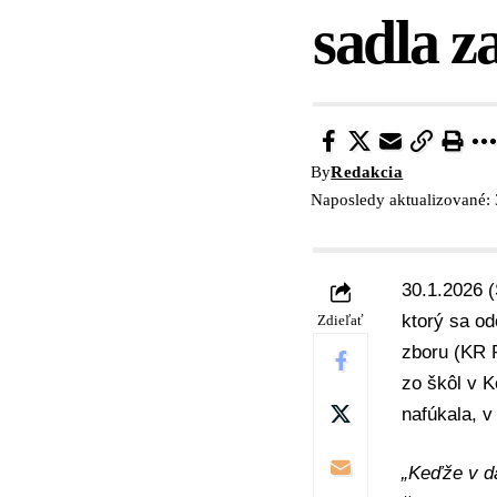
sadla z
By
Redakcia
Naposledy aktualizované: 
30.1.2026 (
ktorý sa od
Zdieľať
zboru (KR 
zo škôl v 
nafúkala, 
„Keďže v da