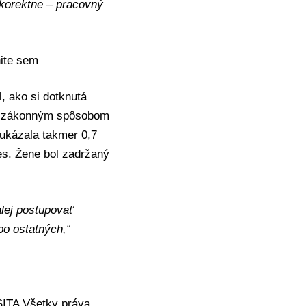
a korektne – pracovný
nite sem
l, ako si dotknutá
dlo zákonným spôsobom
 ukázala takmer 0,7
es. Žene bol zadržaný
alej postupovať
bo ostatných,“
ITA Všetky práva