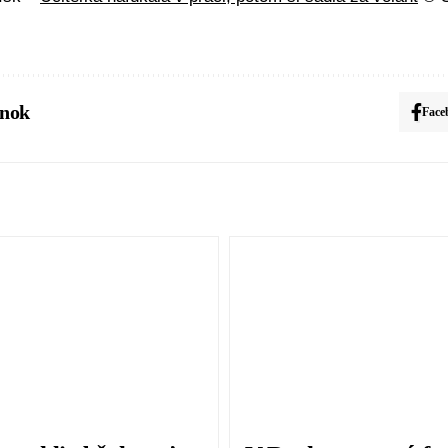
ánok
Face