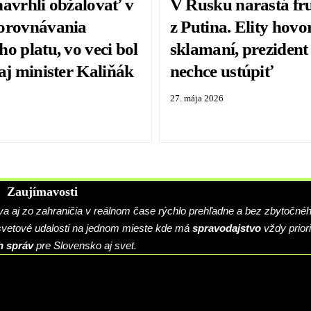
navrhli obžalovať v
V Rusku narastá fru
orovnávania
z Putina. Elity hovo
o platu, vo veci bol
sklamaní, prezident
aj minister Kaliňák
nechce ustúpiť
27. mája 2026
Zaujímavosti
 aj zo zahraničia v reálnom čase rýchlo prehľadne a bez zbytočné
 svetové udalosti na jednom mieste kde má
spravodajstvo
vždy priori
h správ
pre Slovensko aj svet.