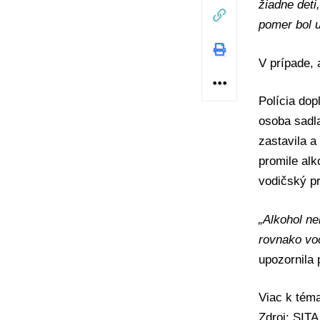
žiadne deti
pomer bol 
V prípade,
Polícia dop
osoba sadl
zastavila a
promile al
vodičský p
„Alkohol ne
rovnako vo
upozornila p
Viac k té
Zdroj: SIT