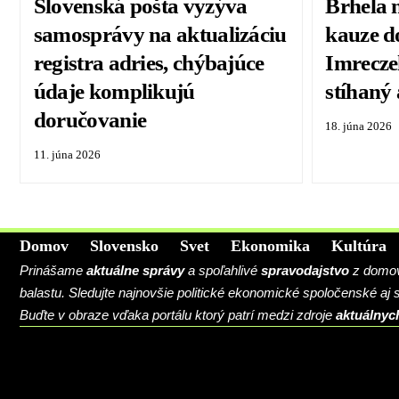
Slovenská pošta vyzýva
Brhela 
samosprávy na aktualizáciu
kauze d
registra adries, chýbajúce
Imreczeh
údaje komplikujú
stíhaný 
doručovanie
18. júna 2026
11. júna 2026
Domov
Slovensko
Svet
Ekonomika
Kultúra
Prinášame
aktuálne správy
a spoľahlivé
spravodajstvo
z domova
balastu. Sledujte najnovšie politické ekonomické spoločenské aj
Buďte v obraze vďaka portálu ktorý patrí medzi zdroje
aktuálnyc
BLOG
CONTACT