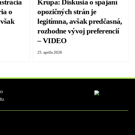
strácia
Krúpa: Diskusia o spájaní
ria o
opozičných strán je
 však
legitímna, avšak predčasná,
rozhodne vývoj preferencií
– VIDEO
25. apríla 2026
ho
tu.