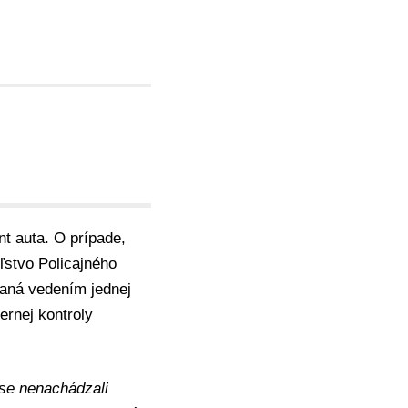
nt auta. O prípade,
eľstvo Policajného
ovaná vedením jednej
rnej kontroly
ase nenachádzali