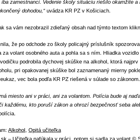
, iba zamestnanci. Vedenie školy situáciu riešilo okamžite 
ukončený dohodou,“
uvádza KR PZ v Košiciach.
 ak sa vám nezobrazil zdieľaný obsah nad týmto textom
klik
lnila, že po odchode zo školy policajný príslušník spozorova
a za volant osobného auta a pohla sa s ním. Hliadka vozi
 vodičku podrobila dychovej skúške na alkohol, ktorá najprv
koholu, pri opakovanej skúške bol zaznamenaný mierny pokl
reukaz, vec bola podľa KR PZ riešená v súlade so zákonom.
má miesto ani v práci, ani za volantom. Polícia bude aj naď
či každému, kto poruší zákon a ohrozí bezpečnosť seba ale
olícia.
mam:
Alkohol
,
Opitá učiteľka
A.sk –
Učiteľka nafúkala v práci, potom si sadla za volant
© S