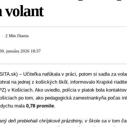
a volant
2 Min čítania
30. januára 2026 18:37
SITA.sk) – Učiteľka nafúkala v práci, potom si sadla za vola
ohral na jednej z košických škôl, informovalo
Krajské riadit
PZ) v Košiciach
. Ako uviedlo, polícia v piatok bola kontakt
Košiciach po tom, ako pedagogická zamestnankyňa počas inte
v dychu mala
0,78 promile
.
ný deň prebiehali chrípkové prázdniny, v škole sa v tom č