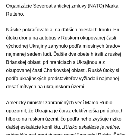
Organizácie Severoatlantickej zmluvy (NATO)
Marka
Rutteho
.
Násilie pokračovalo aj na ďalších miestach frontu. Pri
útoku dronu na autobus v Ruskom okupovanej časti
východnej Ukrajiny zahynulo podľa miestnych úradov
najmenej sedem ľudí. Ďalšie dve obete hlásili z ruskej
Brianskej oblasti pri hraniciach s Ukrajinou a z
okupovanej časti Charkovskej oblasti. Ruské útoky si
podľa ukrajinských predstaviteľov vyžiadali najmenej
desať mŕtvych na ukrajinskom území.
Americký minister zahraničných vecí
Marco Rubio
upozornil, že Ukrajina je čoraz efektívnejšia pri útokoch
hlboko na ruskom území, čo podľa neho zvyšuje riziko
ďalšej eskalácie konfliktu.
„Riziko eskalácie je reálne,