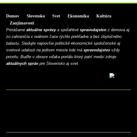
Domov
Slovensko
Svet
Ekonomika
Kultúra
Zaujímavosti
Prinášame
aktuálne správy
a spoľahlivé
spravodajstvo
z domova aj
zo zahraničia v reálnom čase rýchlo prehľadne a bez zbytočného
balastu. Sledujte najnovšie politické ekonomické spoločenské aj
svetové udalosti na jednom mieste kde má
spravodajstvo
vždy
prioritu. Buďte v obraze vďaka portálu ktorý patrí medzi zdroje
aktuálnych správ
pre Slovensko aj svet.
BLOG
CONTACT
MARKETMINDS HOME
UKÁŽKOVÁ STRÁNKA