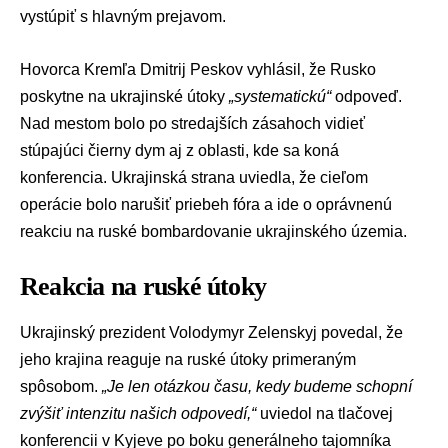
vystúpiť s hlavným prejavom.
Hovorca Kremľa
Dmitrij Peskov
vyhlásil, že Rusko
poskytne na ukrajinské útoky
„systematickú“
odpoveď.
Nad mestom bolo po stredajších zásahoch vidieť
stúpajúci čierny dym aj z oblasti, kde sa koná
konferencia. Ukrajinská strana uviedla, že cieľom
operácie bolo narušiť priebeh fóra a ide o oprávnenú
reakciu na ruské bombardovanie ukrajinského územia.
Reakcia na ruské útoky
Ukrajinský prezident
Volodymyr Zelenskyj
povedal, že
jeho krajina reaguje na ruské útoky primeraným
spôsobom.
„Je len otázkou času, kedy budeme schopní
zvýšiť intenzitu našich odpovedí,“
uviedol na tlačovej
konferencii v Kyjeve po boku generálneho tajomníka