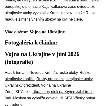
reálnejšie než pred dvoma rokmi,“
povedal Rubio. Šéfka
európskej diplomacie
Kaja Kallasová
zase uviedla, že
ukrajinské útoky vyvolali v Kremli nervozitu a že Rusko
reaguje zintenzívnením útokov na civilné ciele.
Viac o téme: Vojna na Ukrajine
Fotogaléria k článku:
Vojna na Ukrajine v júni 2026
(fotografie)
Viac k témam:
Hovorca Kremľa
,
ruské útoky
,
Rusko-
ukrajinský konflikt
,
Ruský prezident
,
ukrajinské útoky
,
Ukrajinský prezident
,
Vojna na Ukrajine
Zdroj: SITA.sk –
Ukrajinský útok na Kryme zabil troch
ľudí, Moskva sa vyhráža odvetou
© SITA Všetky práva
vyhradené.