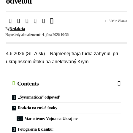
odvetou
3 Min čítania
By
Redakcia
Naposledy aktualizované: 4. júna 2026 10:36
4.6.2026 (SITA.sk) – Najmenej traja ľudia zahynuli pri
ukrajinskom útoku na anektovaný Krym.
Contents
„Systematická“ odpoveď
Reakcia na ruské útoky
Viac o téme: Vojna na Ukrajine
Fotogaléria k článku: