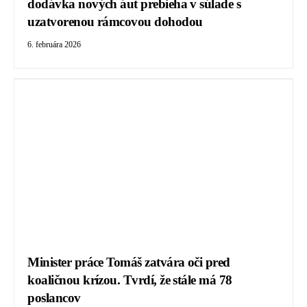
dodávka nových áut prebieha v súlade s
uzatvorenou rámcovou dohodou
6. februára 2026
Minister práce Tomáš zatvára oči pred
koaličnou krízou. Tvrdí, že stále má 78
poslancov