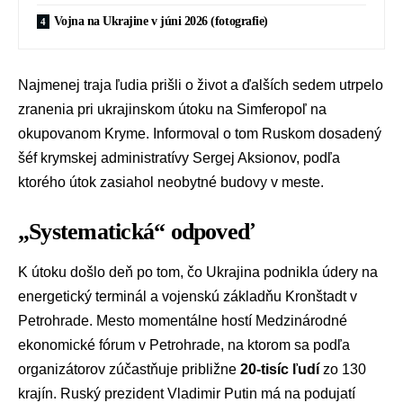
Vojna na Ukrajine v júni 2026 (fotografie)
Najmenej traja ľudia prišli o život a ďalších sedem utrpelo
zranenia pri ukrajinskom útoku na Simferopoľ na
okupovanom Kryme. Informoval o tom Ruskom dosadený
šéf krymskej administratívy
Sergej Aksionov
, podľa
ktorého útok zasiahol neobytné budovy v meste.
„Systematická“ odpoveď
K útoku došlo deň po tom, čo Ukrajina podnikla údery na
energetický terminál a vojenskú základňu Kronštadt v
Petrohrade. Mesto momentálne hostí Medzinárodné
ekonomické fórum v Petrohrade, na ktorom sa podľa
organizátorov zúčastňuje približne
20-tisíc ľudí
zo 130
krajín. Ruský prezident
Vladimir Putin
má na podujatí