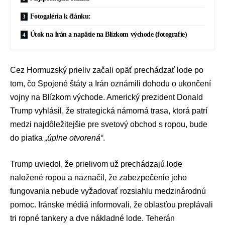
Fotogaléria k článku:
Útok na Irán a napätie na Blízkom východe (fotografie)
Cez
Hormuzský prieliv
začali opäť prechádzať lode po
tom, čo Spojené štáty a Irán oznámili dohodu o ukončení
vojny na Blízkom východe
. Americký prezident
Donald
Trump
vyhlásil, že strategická námorná trasa, ktorá patrí
medzi najdôležitejšie pre svetový obchod s ropou, bude
do piatka
„úplne otvorená“
.
Trump uviedol, že prielivom už prechádzajú lode
naložené ropou a naznačil, že zabezpečenie jeho
fungovania nebude vyžadovať rozsiahlu medzinárodnú
pomoc. Iránske médiá informovali, že oblasťou preplávali
tri ropné tankery a dve nákladné lode. Teherán