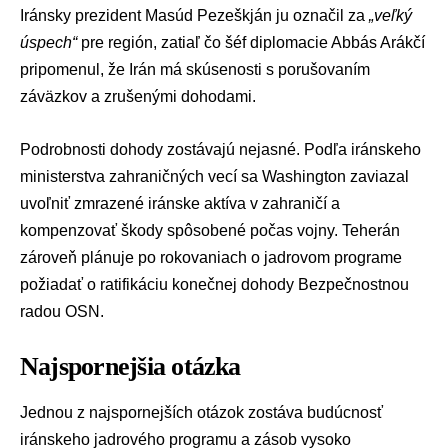
Iránsky prezident Masúd Pezeškján ju označil za
„veľký
úspech“
pre región, zatiaľ čo šéf diplomacie Abbás Arákčí
pripomenul, že Irán má skúsenosti s porušovaním
záväzkov a zrušenými dohodami.
Podrobnosti dohody zostávajú nejasné. Podľa iránskeho
ministerstva zahraničných vecí sa Washington zaviazal
uvoľniť zmrazené iránske aktíva v zahraničí a
kompenzovať škody spôsobené počas vojny. Teherán
zároveň plánuje po rokovaniach o jadrovom programe
požiadať o ratifikáciu konečnej dohody Bezpečnostnou
radou OSN.
Najspornejšia otázka
Jednou z najspornejších otázok zostáva budúcnosť
iránskeho jadrového programu
a zásob vysoko