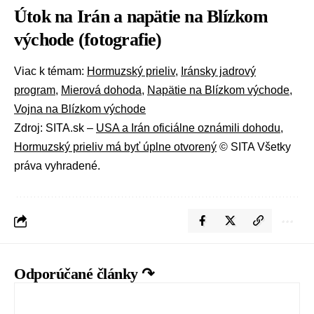
Útok na Irán a napätie na Blízkom
východe (fotografie)
Viac k témam:
Hormuzský prieliv
,
Iránsky jadrový
program
,
Mierová dohoda
,
Napätie na Blízkom východe
,
Vojna na Blízkom východe
Zdroj: SITA.sk –
USA a Irán oficiálne oznámili dohodu,
Hormuzský prieliv má byť úplne otvorený
© SITA Všetky
práva vyhradené.
Odporúčané články ↷