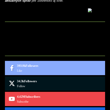
aktuálnych správ
pre Slovensko aj svet.
BLOG
CONTACT
MARKETMINDS HOME
UKÁŽKOVÁ STRÁNKA
393.9k
Followers
Like
34.3k
Followers
Follow
4.42M
Subscribers
Subscribe