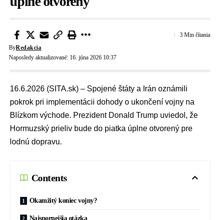
úplne otvorený
3 Min čítania
By
Redakcia
Naposledy aktualizované: 16. júna 2026 10:37
16.6.2026 (SITA.sk) – Spojené štáty a Irán oznámili
pokrok pri implementácii dohody o ukončení vojny na
Blízkom východe. Prezident Donald Trump uviedol, že
Hormuzský prieliv bude do piatka úplne otvorený pre
lodnú dopravu.
Contents
Okamžitý koniec vojny?
Najspornejšia otázka