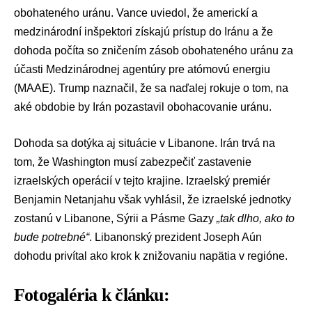
obohateného uránu. Vance uviedol, že americkí a
medzinárodní inšpektori získajú prístup do Iránu a že
dohoda počíta so zničením zásob obohateného uránu za
účasti
Medzinárodnej agentúry pre atómovú energiu
(MAAE)
. Trump naznačil, že sa naďalej rokuje o tom, na
aké obdobie by Irán pozastavil obohacovanie uránu.
Dohoda sa dotýka aj situácie v Libanone. Irán trvá na
tom, že Washington musí zabezpečiť zastavenie
izraelských operácií v tejto krajine. Izraelský premiér
Benjamin Netanjahu
však vyhlásil, že izraelské jednotky
zostanú v Libanone, Sýrii a Pásme Gazy
„tak dlho, ako to
bude potrebné“
. Libanonský prezident Joseph Aún
dohodu privítal ako krok k znižovaniu napätia v regióne.
Fotogaléria k článku: