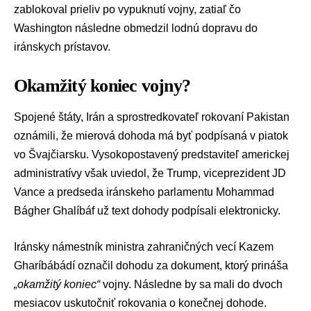
zablokoval prieliv po vypuknutí vojny, zatiaľ čo
Washington následne obmedzil lodnú dopravu do
iránskych prístavov.
Okamžitý koniec vojny?
Spojené štáty, Irán a sprostredkovateľ rokovaní Pakistan
oznámili, že mierová dohoda má byť podpísaná v piatok
vo Švajčiarsku. Vysokopostavený predstaviteľ americkej
administratívy však uviedol, že Trump, viceprezident
JD
Vance
a predseda iránskeho parlamentu
Mohammad
Bágher Ghalíbáf
už text dohody podpísali elektronicky.
Iránsky námestník ministra zahraničných vecí
Kazem
Gharíbábádí
označil dohodu za dokument, ktorý prináša
„okamžitý koniec“
vojny. Následne by sa mali do dvoch
mesiacov uskutočniť rokovania o konečnej dohode.