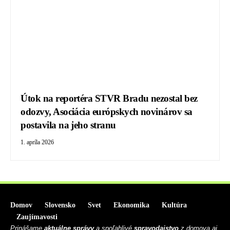
Útok na reportéra STVR Bradu nezostal bez
odozvy, Asociácia európskych novinárov sa
postavila na jeho stranu
1. apríla 2026
Domov
Slovensko
Svet
Ekonomika
Kultúra
Zaujímavosti
Prinášame
aktuálne správy
a spoľahlivé
spravodajstvo
z domova aj