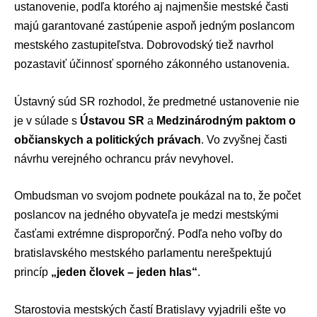
ustanovenie, podľa ktorého aj najmenšie mestské časti
majú garantované zastúpenie aspoň jedným poslancom
mestského zastupiteľstva. Dobrovodský tiež navrhol
pozastaviť účinnosť sporného zákonného ustanovenia.
Ústavný súd SR rozhodol, že predmetné ustanovenie nie
je v súlade s
Ústavou SR
a
Medzinárodným paktom o
občianskych a politických právach
. Vo zvyšnej časti
návrhu verejného ochrancu práv nevyhovel.
Ombudsman vo svojom podnete poukázal na to, že počet
poslancov na jedného obyvateľa je medzi mestskými
časťami extrémne disproporčný. Podľa neho voľby do
bratislavského mestského parlamentu nerešpektujú
princíp
„jeden človek – jeden hlas“
.
Starostovia mestských častí Bratislavy vyjadrili ešte vo