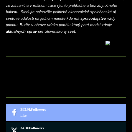
zo zahraničia v reálnom čase rýchlo prehľadne a bez zbytočného
balastu. Sledujte najnovšie politické ekonomické spoločenské aj
svetové udalosti na jednom mieste kde má
spravodajstvo
vždy
prioritu. Buďte v obraze vďaka portálu ktorý patrí medzi zdroje
aktuálnych správ
pre Slovensko aj svet.
BLOG
CONTACT
MARKETMINDS HOME
UKÁŽKOVÁ STRÁNKA
393.9k
Followers
Like
34.3k
Followers