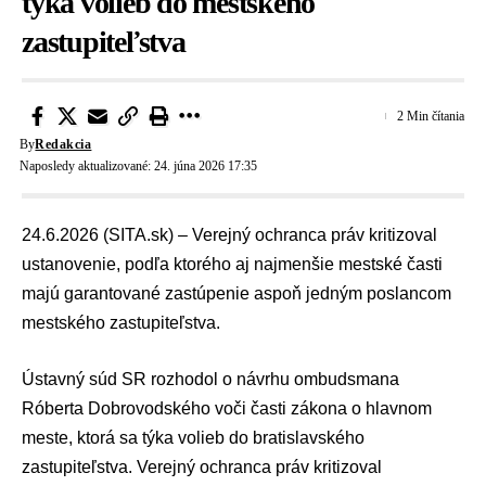
týka volieb do mestského
zastupiteľstva
2 Min čítania
By
Redakcia
Naposledy aktualizované: 24. júna 2026 17:35
24.6.2026 (SITA.sk) – Verejný ochranca práv kritizoval
ustanovenie, podľa ktorého aj najmenšie mestské časti
majú garantované zastúpenie aspoň jedným poslancom
mestského zastupiteľstva.
Ústavný súd SR
rozhodol o návrhu ombudsmana
Róberta Dobrovodského
voči časti zákona o hlavnom
meste, ktorá sa týka volieb do bratislavského
zastupiteľstva. Verejný ochranca práv kritizoval