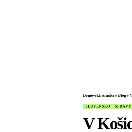
Domovská stránka
»
Blog
»
V
SLOVENSKO
SPRÁVY
V Košic