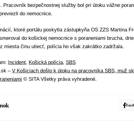
. Pracovník bezpečnostnej služby bol pri útoku vážne pora
previezli do nemocnice.
rmácií, ktoré portálu poskytla zástupkyňa OS ZZS
Martina Fr
smeroval do košickej nemocnice s poraneniami brucha, drie
z miesta činu utiecť, polícia ho však zakrátko zadržala.
mam:
Incident
,
Košická polícia
,
SBS
A.sk –
V Košiciach došlo k útoku na pracovníka SBS, muž sk
raneniami
© SITA Všetky práva vyhradené.
ánok
Face