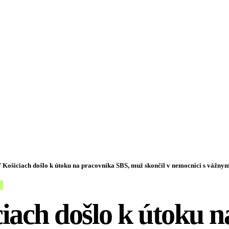
 Košiciach došlo k útoku na pracovníka SBS, muž skončil v nemocnici s vážny
iach došlo k útoku n