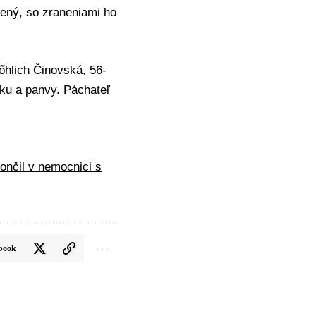
nený, so zraneniami ho
őhlich Činovská
, 56-
ku a panvy. Páchateľ
ončil v nemocnici s
book