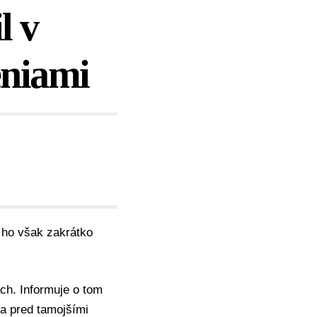
l v
eniami
a ho však zakrátko
ch. Informuje o tom
ca pred tamojšími