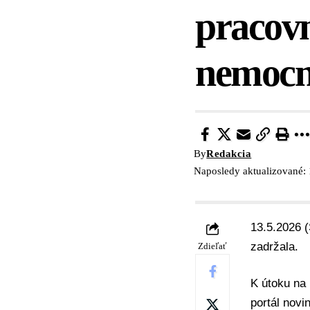
pracovn
nemocn
By
Redakcia
Naposledy aktualizované:
13.5.2026 (
zadržala.
Zdieľať
K útoku na
portál
novi