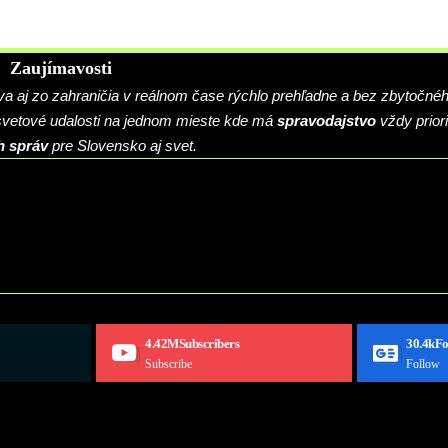
Zaujímavosti
 aj zo zahraničia v reálnom čase rýchlo prehľadne a bez zbytočné
 svetové udalosti na jednom mieste kde má
spravodajstvo
vždy priori
h správ
pre Slovensko aj svet.
4.42M
Subscribers
30.4k
Fo
Subscribe
Follow