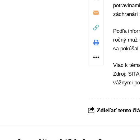
potravinami
záchranári 
Podľa info
ročný muž 
sa pokúšal 
Viac k té
Zdroj: SIT
vážnymi po
Zdieľať tento čl