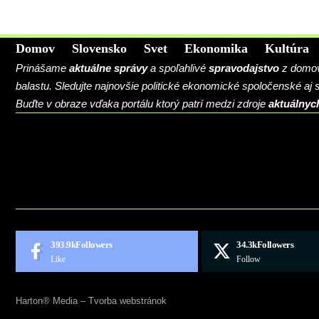
Domov
Slovensko
Svet
Ekonomika
Kultúra
Prinášame
aktuálne správy
a spoľahlivé
spravodajstvo
z domova
balastu. Sledujte najnovšie politické ekonomické spoločenské aj
Buďte v obraze vďaka portálu ktorý patrí medzi zdroje
aktuálnyc
BLOG
CONTACT
MARKETMINDS HOME
UKÁŽKOVÁ STRÁNKA
393.9k
Followers
34.3k
Followers
Like
Follow
Harton® Media –
Tvorba webstránok