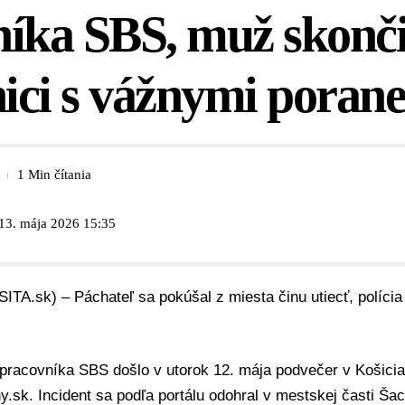
íka SBS, muž skonči
ici s vážnymi poran
1 Min čítania
 13. mája 2026 15:35
SITA.sk) – Páchateľ sa pokúšal z miesta činu utiecť, políci
 pracovníka
SBS
došlo v utorok 12. mája podvečer v Košicia
ny.sk
. Incident sa podľa portálu odohral v mestskej časti Ša