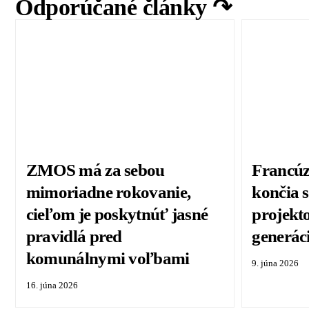
Odporúčané články ↷
ZMOS má za sebou
Francúz
mimoriadne rokovanie,
končia 
cieľom je poskytnúť jasné
projekt
pravidlá pred
generác
komunálnymi voľbami
9. júna 2026
16. júna 2026