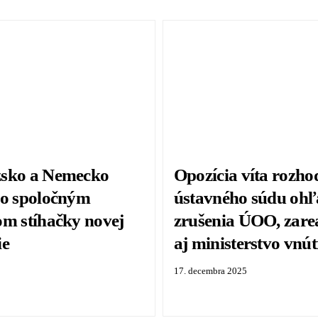
sko a Nemecko
Opozícia víta rozho
so spoločným
ústavného súdu oh
om stíhačky novej
zrušenia ÚOO, zare
ie
aj ministerstvo vnú
17. decembra 2025