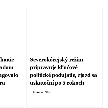
dnutie
Severokórejský režim
ľadom
pripravuje kľúčové
agovalo
politické podujatie, zjazd sa
tra
uskutoční po 5 rokoch
8. februára 2026