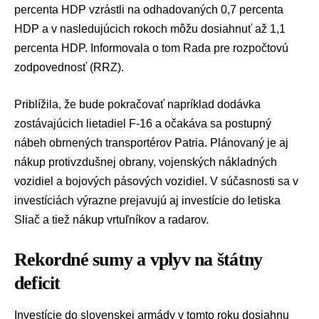
percenta HDP vzrástli na odhadovaných 0,7 percenta
HDP a v nasledujúcich rokoch môžu dosiahnuť až 1,1
percenta HDP. Informovala o tom
Rada pre rozpočtovú
zodpovednosť (RRZ)
.
Priblížila, že bude pokračovať napríklad dodávka
zostávajúcich
lietadiel F-16
a očakáva sa postupný
nábeh obrnených transportérov Patria. Plánovaný je aj
nákup protivzdušnej obrany, vojenských nákladných
vozidiel a bojových pásových vozidiel. V súčasnosti sa v
investíciách výrazne prejavujú aj investície do letiska
Sliač a tiež nákup vrtuľníkov a radarov.
Rekordné sumy a vplyv na štátny
deficit
Investície do slovenskej armády v tomto roku dosiahnu