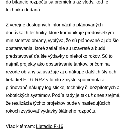
do bilancie rozpočtu sa premietnu až vtedy, keď je
technika dodaná.
Z verejne dostupných informácií o plánovaných
dodávkach techniky, ktoré komunikuje predovšetkým
ministerstvo obrany, vyplýva, že sú plánované aj ďalšie
obstarávania, ktoré zatiaľ nie sú uzavreté a budú
predstavovať ďalšie výdavky o niekoľko rokov. Sú to
najmä projekty ako obstarávanie tankov, pričom na
rezorte obrany sa uvažuje aj o nákupe ďalších štyroch
lietadiel F-16. RRZ v tomto zmysle spomenula aj
plánované nákupy logistickej techniky či bezpilotných a
robotických systémov. Podľa rady je tak už dnes zrejmé,
že realizácia týchto projektov bude v nasledujúcich
rokoch zvyšovať výdavky štátneho rozpočtu.
Viac k témam:
Lietadlo F-16