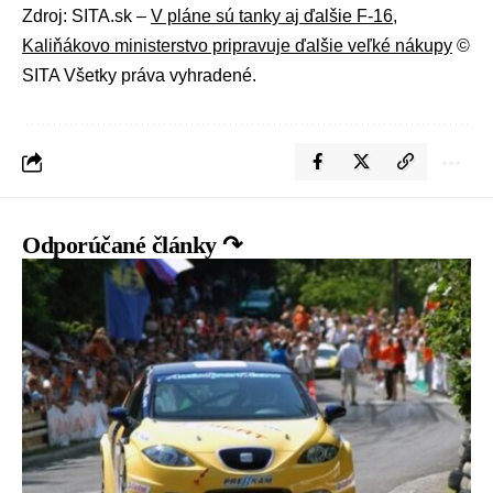
Zdroj: SITA.sk –
V pláne sú tanky aj ďalšie F-16,
Kaliňákovo ministerstvo pripravuje ďalšie veľké nákupy
©
SITA Všetky práva vyhradené.
Odporúčané články ↷