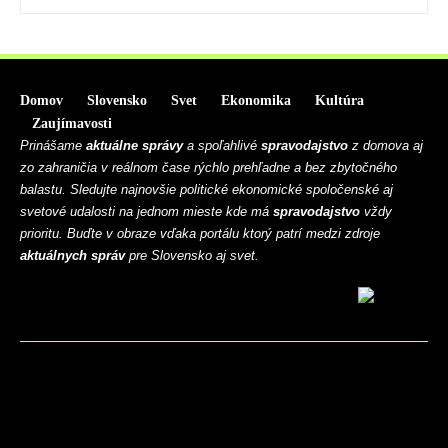
Domov
Slovensko
Svet
Ekonomika
Kultúra
Zaujímavosti
Prinášame
aktuálne správy
a spoľahlivé
spravodajstvo
z domova aj
zo zahraničia v reálnom čase rýchlo prehľadne a bez zbytočného
balastu. Sledujte najnovšie politické ekonomické spoločenské aj
svetové udalosti na jednom mieste kde má
spravodajstvo
vždy
prioritu. Buďte v obraze vďaka portálu ktorý patrí medzi zdroje
aktuálnych správ
pre Slovensko aj svet.
BLOG
CONTACT
MARKETMINDS HOME