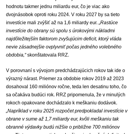
hodnotu takmer jednu miliardu eur, čo je viac ako
dvojnásobok oproti roku 2024. V roku 2027 by sa tieto
investície mali zvýšiť až na 1,6 miliardy eur.
„Rastúce
investície do obrany sú spolu s úrokovými nákladmi
najdôležitejším faktorom zvyšujúcim deficit, ktorý vláda
nevie zásadnejšie ovplyvniť počas jedného volebného
obdobia,“
skonštatovala RRZ.
V porovnaní s vývojom predchádzajúcich rokov tak ide o
výrazný nárast. Priemer za obdobie rokov 2019 až 2023
dosahoval 160 miliónov ročne, teda len desatinu toho, čo
sa očakáva budúci rok. RRZ pripomenula, že v minulých
rokoch opakovane dochádzalo k meškaniu dodávok.
„Napríklad v roku 2025 rozpočet predpokladal investície v
obrane v sume až 1,7 miliardy eur, kvôli meškaniu tak
obranné výdavky budú nižšie o približne 700 miliónov