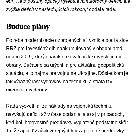
eur. Tieto posuny opticky vylepšia minuloročný deficit, ale
zvýšia deficit v nasledujúcich rokoch,“
dodala rada.
Budúce plány
Potreba modernizácie ozbrojených síl vznikla podľa slov
RRZ pre investičný dlh naakumulovaný v období pred
rokom 2019, ktorý charakterizovali nízke investície do
obrany. Súčasne sa urýchlila pre aktuálnu geopolitickú
situáciu, a to najmä pre vojnu na Ukrajine. Dôsledkom je
tak výrazný rast výdavkov na techniku a strata tzv.
mierovej dividendy.
Rada vysvetlila, že náklady na vojenskú techniku
navyšujú deficit až v čase dodania, a to aj v prípadoch,
keď boli hotovostné preddavky vyplatené podstatne skôr.
Takže aj keď zvýšili verejný dlh o zaplatené preddavky,