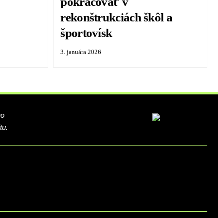
pokračovať v
rekonštrukciách škôl a
športovísk
3. januára 2026
ho
tu.