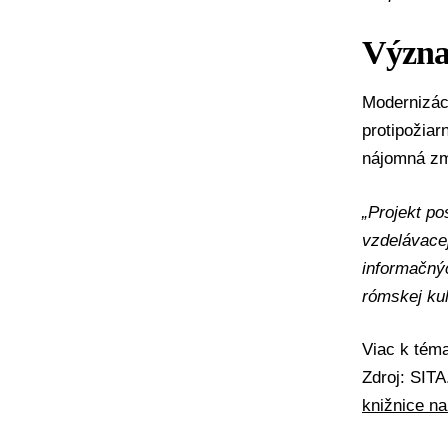
Význam
Modernizáci
protipožiar
nájomná zml
„Projekt po
vzdelávacej
informačný
rómskej kul
Viac k té
Zdroj: SIT
knižnice n