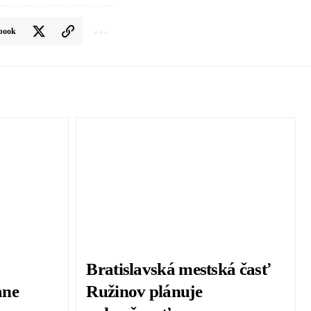
book
Bratislavská mestská časť
ane
Ružinov plánuje