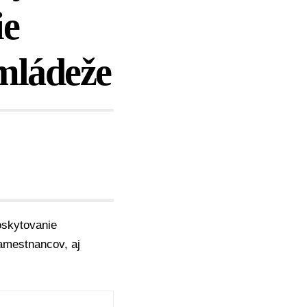
ie
mládeže
oskytovanie
zamestnancov, aj