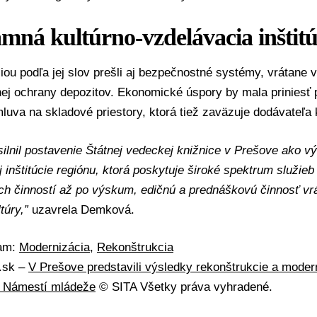
ná kultúrno-vzdelávacia inštitú
ou podľa jej slov prešli aj bezpečnostné systémy, vrátane v
nej ochrany depozitov. Ekonomické úspory by mala priniesť
uva na skladové priestory, ktorá tiež zaväzuje dodávateľa k
silnil postavenie Štátnej vedeckej knižnice v Prešove ako v
 inštitúcie regiónu, ktorá poskytuje široké spektrum služieb
ch činností až po výskum, edičnú a prednáškovú činnosť v
túry,”
uzavrela Demková.
mam:
Modernizácia
,
Rekonštrukcia
A.sk –
V Prešove predstavili výsledky rekonštrukcie a moder
a Námestí mládeže
© SITA Všetky práva vyhradené.