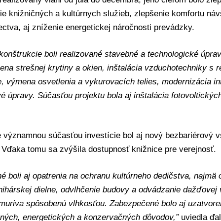
e knižničných a kultúrnych služieb, zlepšenie komfortu náv
tva, aj zníženie energetickej náročnosti prevádzky.
konštrukcie boli realizované stavebné a technologické úpra
na strešnej krytiny a okien, inštalácia vzduchotechniky s 
e, výmena osvetlenia a vykurovacích telies, modernizácia in
é úpravy. Súčasťou projektu bola aj inštalácia fotovoltickýc
e významnou súčasťou investície bol aj nový bezbariérový 
 Vďaka tomu sa zvýšila dostupnosť knižnice pre verejnosť.
é boli aj opatrenia na ochranu kultúrneho dedičstva, najmä
nihárskej dielne, odvlhčenie budovy a odvádzanie dažďovej v
muriva spôsobenú vlhkosťou. Zabezpečené bolo aj uzatvoren
ných, energetických a konzervačných dôvodov,”
uviedla ďa