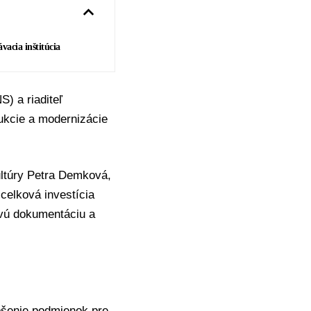
acia inštitúcia
NS
) a riaditeľ
ukcie a modernizácie
ultúry
Petra Demková
,
 celková investícia
ovú dokumentáciu a
epšenie podmienok pre