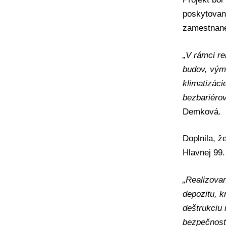
poskytovani
zamestnanec
„V rámci re
budov, výme
klimatizáci
bezbariérov
Demková.
Doplnila, ž
Hlavnej 99.
„Realizovan
depozitu, k
deštrukciu 
bezpečnost