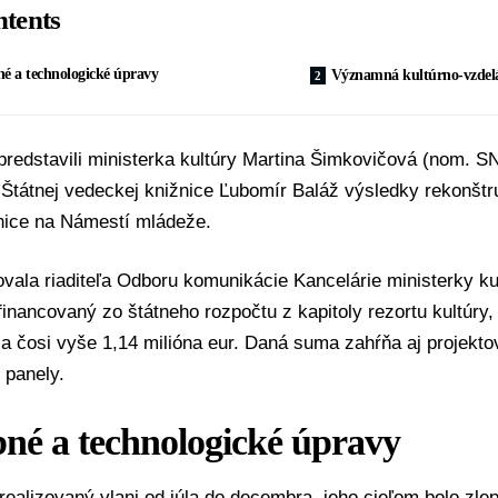
tents
é a technologické úpravy
Významná kultúrno-vzdeláv
redstavili ministerka kultúry
Martina Šimkovičová
(nom.
S
 Štátnej vedeckej knižnice Ľubomír Baláž výsledky rekonštr
nice na Námestí mládeže.
vala riaditeľa Odboru komunikácie Kancelárie ministerky k
 financovaný zo štátneho rozpočtu z kapitoly rezortu kultúry,
a čosi vyše 1,14 milióna eur. Daná suma zahŕňa aj projekt
é panely.
bné a technologické úpravy
 realizovaný vlani od júla do decembra, jeho cieľom bolo zl