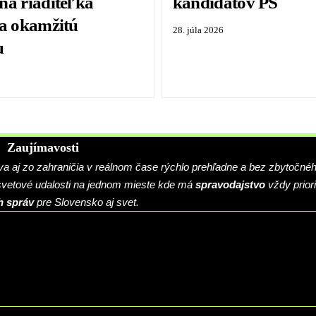
na riaditeľka
kandidátov PS
la okamžitú
28. júla 2026
u
Zaujímavosti
 aj zo zahraničia v reálnom čase rýchlo prehľadne a bez zbytočné
 svetové udalosti na jednom mieste kde má
spravodajstvo
vždy priori
h správ
pre Slovensko aj svet.