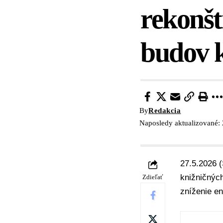
rekonšt
budov k
By
Redakcia
Naposledy aktualizované:
27.5.2026 (
knižničných
Zdieľať
zníženie en