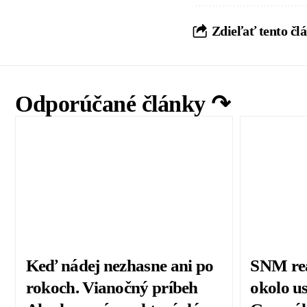
Zdieľať tento čl
Odporúčané články ↷
Keď nádej nezhasne ani po
SNM rea
rokoch. Vianočný príbeh
okolo u