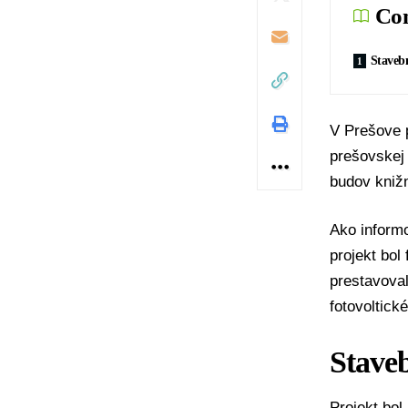
Con
Stavebn
V Prešove p
prešovskej
budov kniž
Ako informo
projekt bol
prestavoval
fotovoltick
Stave
Projekt bol