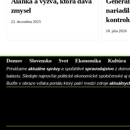
Alanka a výzva, ktorá dáva
Generál
zmysel
nariadi
kontrol
22. decembra 2025
18. júla 2026
Domov
Slovensko
Svet
Ekonomika
Kultúra
Prinášame
aktuálne správy
a spoľahlivé
spravodajstvo
z domova
balastu. Sledujte najnovšie politické ekonomické spoločenské aj
Buďte v obraze vďaka portálu ktorý patrí medzi zdroje
aktuálnyc
BLOG
CONTACT
MARKETMINDS HOME
UKÁŽKOVÁ STRÁNKA