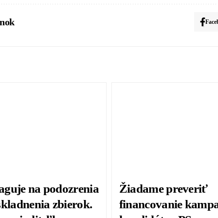
ánok
Face
guje na podozrenia
Žiadame preveriť
skladnenia zbierok.
financovanie kamp