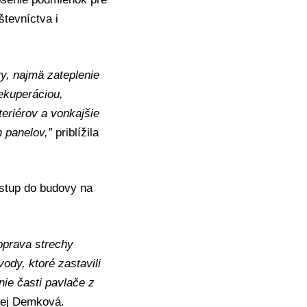
števníctva i
vy, najmä zateplenie
rekuperáciou,
teriérov a vonkajšie
h panelov,”
priblížila
vstup do budovy na
 oprava strechy
ody, ktoré zastavili
ie časti pavlače z
lej Demková.