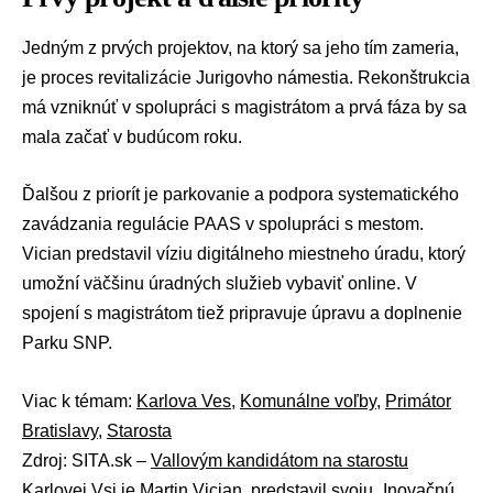
Jedným z prvých projektov, na ktorý sa jeho tím zameria,
je proces revitalizácie Jurigovho námestia. Rekonštrukcia
má vzniknúť v spolupráci s magistrátom a prvá fáza by sa
mala začať v budúcom roku.
Ďalšou z priorít je parkovanie a podpora systematického
zavádzania regulácie PAAS v spolupráci s mestom.
Vician predstavil víziu digitálneho miestneho úradu, ktorý
umožní väčšinu úradných služieb vybaviť online. V
spojení s magistrátom tiež pripravuje úpravu a doplnenie
Parku SNP.
Viac k témam:
Karlova Ves
,
Komunálne voľby
,
Primátor
Bratislavy
,
Starosta
Zdroj: SITA.sk –
Vallovým kandidátom na starostu
Karlovej Vsi je Martin Vician, predstavil svoju „Inovačnú