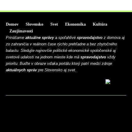
Domov
Slovensko
Svet
Ekonomika
Kultúra
Zaujímavosti
Prinášame
aktuálne správy
a spoľahlivé
spravodajstvo
z domova aj
zo zahraničia v reálnom čase rýchlo prehľadne a bez zbytočného
balastu. Sledujte najnovšie politické ekonomické spoločenské aj
svetové udalosti na jednom mieste kde má
spravodajstvo
vždy
prioritu. Buďte v obraze vďaka portálu ktorý patrí medzi zdroje
aktuálnych správ
pre Slovensko aj svet.
BLOG
CONTACT
MARKETMINDS HOME
UKÁŽKOVÁ STRÁNKA