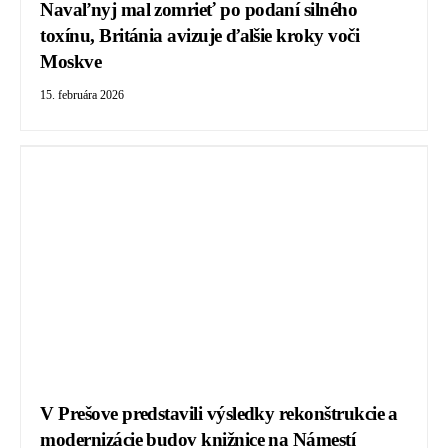
Navaľnyj mal zomrieť po podaní silného
toxínu, Británia avizuje ďalšie kroky voči
Moskve
15. februára 2026
V Prešove predstavili výsledky rekonštrukcie a
modernizácie budov knižnice na Námestí