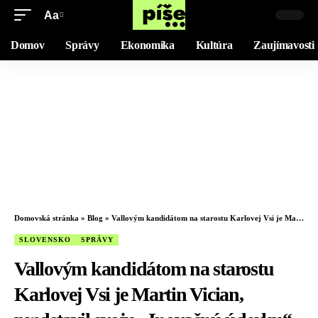
Aa
Domov
Správy
Ekonomika
Kultúra
Zaujímavosti
Domovská stránka
»
Blog
»
Vallovým kandidátom na starostu Karlovej Vsi je Martin Vician, predstavil svoju „Inovačnú úderku“
SLOVENSKO
SPRÁVY
Vallovým kandidátom na starostu
Karlovej Vsi je Martin Vician,