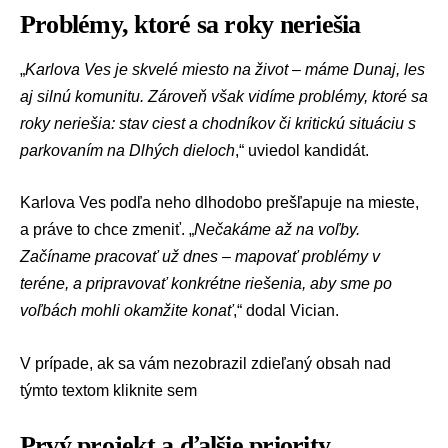
Problémy, ktoré sa roky neriešia
„
Karlova Ves je skvelé miesto na život – máme Dunaj, les
aj silnú komunitu. Zároveň však vidíme problémy, ktoré sa
roky neriešia: stav ciest a chodníkov či kritickú situáciu s
parkovaním na Dlhých dieloch
,“ uviedol kandidát.
Karlova Ves podľa neho dlhodobo prešľapuje na mieste,
a práve to chce zmeniť. „
Nečakáme až na voľby.
Začíname pracovať už dnes – mapovať problémy v
teréne, a pripravovať konkrétne riešenia, aby sme po
voľbách mohli okamžite konať
,“ dodal Vician.
V prípade, ak sa vám nezobrazil zdieľaný obsah nad
týmto textom
kliknite sem
Prvý projekt a ďalšie priority