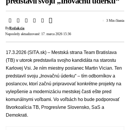
predstavil svoju „Inovačnú úderku“
3 Min čítania
By
Redakcia
Naposledy aktualizované: 17. marca 2026 15:36
17.3.2026 (SITA.sk) – Mestská strana
Team Bratislava
(TB)
v utorok predstavila svojho kandidáta na
starostu
Karlovej Vsi
. Je ním miestny poslanec Martin Vician. Ten
predstavil svoju „Inovačnú úderku“ – tím odborníkov a
poslancov, ktorí začnú pripravovať konkrétne projekty na
vylepšenie a modernizáciu mestskej časti ešte pred
komunálnymi voľbami. Vo voľbách ho bude podporovať
štvorkoalícia TB,
Progresívne Slovensko
,
SaS
a
Demokrati
.