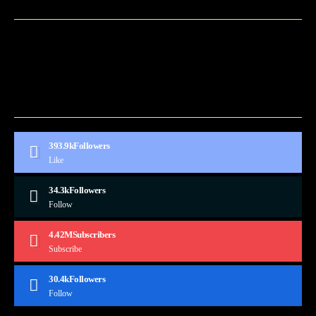
BLOG
CONTACT
MARKETMINDS HOME
UKÁŽKOVÁ STRÁNKA
393.9k
Followers
Like
34.3k
Followers
Follow
4.42M
Subscribers
Subscribe
30.4k
Followers
Follow