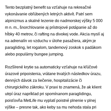
Tento bezplatný benefit sa vzťahuje na rekreačné
vykonávanie obľúbených letných aktivít. Patrí sem
alpinizmus a skalné lezenie do nadmorskej výšky 5 000
m n. m., šnorchlovanie aj prístrojové potápanie až do
hĺbky 40 metrov, či rafting na divokej vode. Akcia myslí aj
na adrenalín vo vzduchu v úlohe pasažiera, akým je
paragliding, let rogalom, tandemový zoskok s padákom
alebo populárny bungee jumping.
Rozšírené krytie sa automaticky vzťahuje na kľúčové
úrazové pripoistenia, vrátane trvalých následkov úrazu,
denných dávok za liečenie, hospitalizácie či
chirurgického zákroku. V praxi to znamená, že ak klient
utrpí úraz napríklad pri spomínanom paraglidingu,
poisťovňa MetLife mu vyplatí poistné plnenie v plnej
výške – presne tak, ako keby sa mu nehoda stala pri