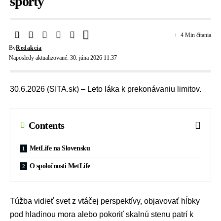
športy
4 Min čítania
By
Redakcia
Naposledy aktualizované: 30. júna 2026 11:37
30.6.2026 (SITA.sk) – Leto láka k prekonávaniu limitov.
Contents
MetLife na Slovensku
O spoločnosti MetLife
Túžba vidieť svet z vtáčej perspektívy, objavovať hĺbky
pod hladinou mora alebo pokoriť skalnú stenu patrí k