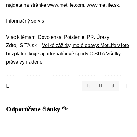
nájdete na stránke
www.metlife.com
,
www.metlife.sk
.
Informačný servis
Viac k témam:
Dovolenka
,
Poistenie
,
PR
,
Úrazy
Zdroj: SITA.sk –
Veľké zážitky, malé obavy: MetLife v lete
bezplatne kryje aj adrenalínové športy
© SITA Všetky
práva vyhradené.
Odporúčané články ↷