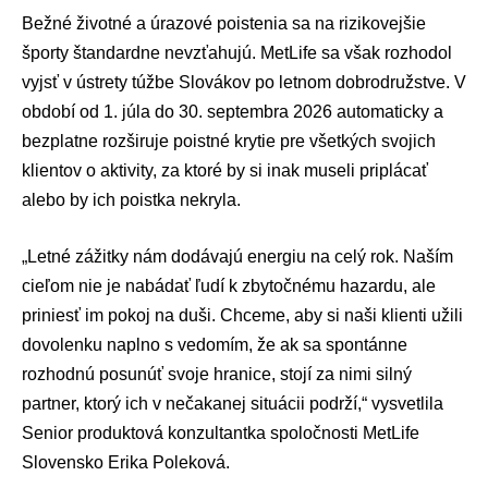
Bežné životné a úrazové poistenia sa na rizikovejšie
športy štandardne nevzťahujú. MetLife sa však rozhodol
vyjsť v ústrety túžbe Slovákov po letnom dobrodružstve. V
období od 1. júla do 30. septembra 2026 automaticky a
bezplatne rozširuje poistné krytie pre všetkých svojich
klientov o aktivity, za ktoré by si inak museli priplácať
alebo by ich poistka nekryla.
„Letné zážitky nám dodávajú energiu na celý rok. Naším
cieľom nie je nabádať ľudí k zbytočnému hazardu, ale
priniesť im pokoj na duši. Chceme, aby si naši klienti užili
dovolenku naplno s vedomím, že ak sa spontánne
rozhodnú posunúť svoje hranice, stojí za nimi silný
partner, ktorý ich v nečakanej situácii podrží,“ vysvetlila
Senior produktová konzultantka spoločnosti MetLife
Slovensko Erika Poleková.