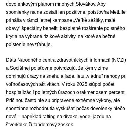
dovolenkovým plánom mnohých Slovákov. Aby
spomienky na ne zostali len pozitívne, poisťovňa MetLife
prináša v rámci letnej kampane „Veľké zážitky, malé
obavy“ špeciálny benefit: bezplatné rozšírenie poistného
krytia na vybrané rizikové aktivity, na ktoré sa bežné
poistenie nevzťahuje.
Dáta Národného centra zdravotníckych informácií (NCZI)
a Sociálnej poisťovne potvrdzujú, že kým v zime
dominujú úrazy na snehu a ľade, letu „vládnu” nehody pri
voľnočasových aktivitách. V roku 2025 stúpol počet
hospitalizácií po letných úrazoch o takmer osem percent.
Príčinou často nie sú pripravené extrémne výkony, ale
spontánne rozhodnutia vyskúšať počas dovolenky niečo
nové – napríklad rafting na divokej vode, jazdu na
štvorkolke či tandemový zoskok.