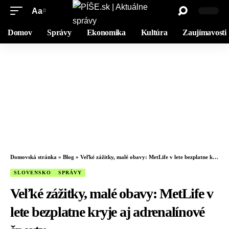
Aa
Domov
Správy
Ekonomika
Kultúra
Zaujímavosti
Domovská stránka
»
Blog
»
Veľké zážitky, malé obavy: MetLife v lete bezplatne kryje aj adrenalínové športy
SLOVENSKO
SPRÁVY
Veľké zážitky, malé obavy: MetLife v
lete bezplatne kryje aj adrenalínové