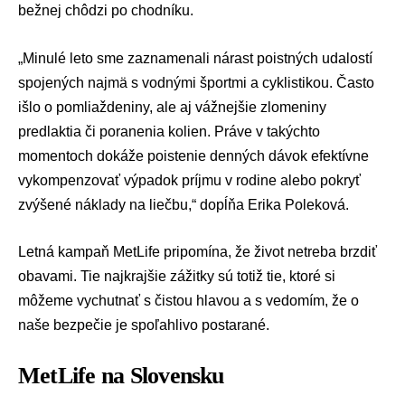
bežnej chôdzi po chodníku.
„Minulé leto sme zaznamenali nárast poistných udalostí
spojených najmä s vodnými športmi a cyklistikou. Často
išlo o pomliaždeniny, ale aj vážnejšie zlomeniny
predlaktia či poranenia kolien. Práve v takýchto
momentoch dokáže poistenie denných dávok efektívne
vykompenzovať výpadok príjmu v rodine alebo pokryť
zvýšené náklady na liečbu,“ dopĺňa Erika Poleková.
Letná kampaň MetLife pripomína, že život netreba brzdiť
obavami. Tie najkrajšie zážitky sú totiž tie, ktoré si
môžeme vychutnať s čistou hlavou a s vedomím, že o
naše bezpečie je spoľahlivo postarané.
MetLife na Slovensku