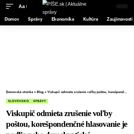
Aa
Domov
Správy
Ekonomika
Kultúra
Zaujímavosti
Domovská stránka
»
Blog
»
Viskupič odmieta zrušenie voľby poštou, korešpondenčné hlasovanie je podľa neho demokratické
SLOVENSKO
SPRÁVY
Viskupič odmieta zrušenie voľby
poštou, korešpondenčné hlasovanie je