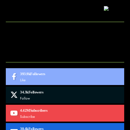
BLOG
CONTACT
MARKETMINDS HOME
UKÁŽKOVÁ STRÁNKA
393.9k
Followers
Like
34.3k
Followers
Follow
4.42M
Subscribers
Subscribe
30.4k
Followers