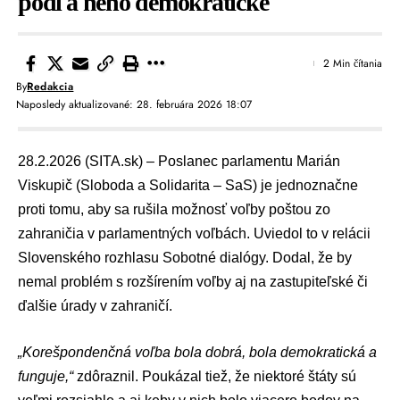
podľa neho demokratické
2 Min čítania
By
Redakcia
Naposledy aktualizované: 28. februára 2026 18:07
28.2.2026 (SITA.sk) – Poslanec parlamentu
Marián
Viskupič
(
Sloboda a Solidarita – SaS
) je jednoznačne
proti tomu, aby sa rušila možnosť
voľby poštou zo
zahraničia
v
parlamentných voľbách
. Uviedol to v relácii
Slovenského rozhlasu Sobotné dialógy
. Dodal, že by
nemal problém s rozšírením voľby aj na zastupiteľské či
ďalšie úrady v zahraničí.
„Korešpondenčná voľba bola dobrá, bola demokratická a
funguje,“
zdôraznil. Poukázal tiež, že niektoré štáty sú