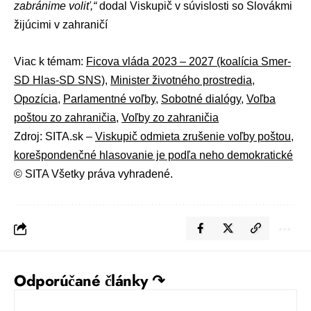
zabránime voliť,“
dodal Viskupič v súvislosti so Slovákmi
žijúcimi v zahraničí
Viac k témam:
Ficova vláda 2023 – 2027 (koalícia Smer-
SD Hlas-SD SNS)
,
Minister životného prostredia
,
Opozícia
,
Parlamentné voľby
,
Sobotné dialógy
,
Voľba
poštou zo zahraničia
,
Voľby zo zahraničia
Zdroj: SITA.sk –
Viskupič odmieta zrušenie voľby poštou,
korešpondenčné hlasovanie je podľa neho demokratické
© SITA Všetky práva vyhradené.
Odporúčané články ↷