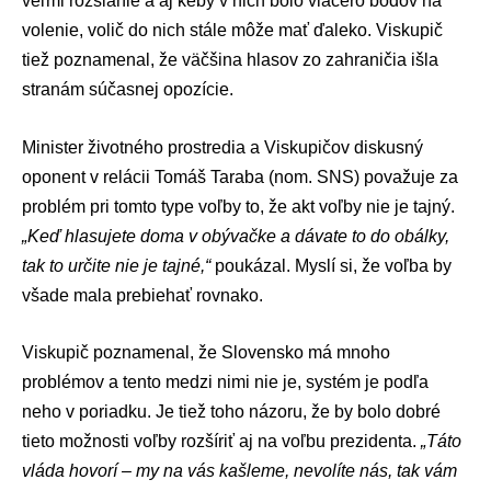
veľmi rozsiahle a aj keby v nich bolo viacero bodov na
volenie, volič do nich stále môže mať ďaleko. Viskupič
tiež poznamenal, že väčšina hlasov zo zahraničia išla
stranám súčasnej
opozície
.
Minister životného prostredia a Viskupičov diskusný
oponent v relácii
Tomáš Taraba
(nom.
SNS
) považuje za
problém pri tomto type voľby to, že akt voľby nie je tajný.
„Keď hlasujete doma v obývačke a dávate to do obálky,
tak to určite nie je tajné,“
poukázal. Myslí si, že voľba by
všade mala prebiehať rovnako.
Viskupič poznamenal, že Slovensko má mnoho
problémov a tento medzi nimi nie je, systém je podľa
neho v poriadku. Je tiež toho názoru, že by bolo dobré
tieto možnosti voľby rozšíriť aj na voľbu prezidenta.
„Táto
vláda
hovorí – my na vás kašleme, nevolíte nás, tak vám