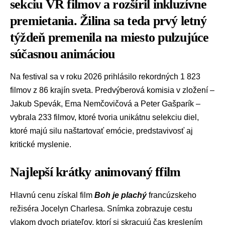
sekciu VR filmov a rozšíril inkluzívne
premietania. Žilina sa teda prvý letný
týždeň premenila na miesto pulzujúce
súčasnou animáciou
Na festival sa v roku 2026 prihlásilo rekordných 1 823
filmov z 86 krajín sveta. Predvýberová komisia v zložení –
Jakub Spevák, Ema Nemčovičová a Peter Gašparík –
vybrala 233 filmov, ktoré tvoria unikátnu selekciu diel,
ktoré majú silu naštartovať emócie, predstavivosť aj
kritické myslenie.
Najlepší krátky animovaný ffilm
Hlavnú cenu získal film
Boh je plachý
francúzskeho
režiséra Jocelyn Charlesa. Snímka zobrazuje cestu
vlakom dvoch priateľov, ktorí si skracujú čas kreslením