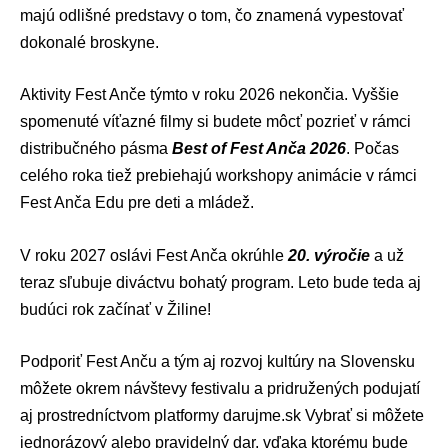
majú odlišné predstavy o tom, čo znamená vypestovať
dokonalé broskyne.
Aktivity Fest Anče týmto v roku 2026 nekončia. Vyššie
spomenuté víťazné filmy si budete môcť pozrieť v rámci
distribučného pásma
Best of Fest Anča 2026
. Počas
celého roka tiež prebiehajú workshopy animácie v rámci
Fest Anča Edu pre deti a mládež.
V roku 2027 oslávi Fest Anča okrúhle
20. výročie
a už
teraz sľubuje diváctvu bohatý program. Leto bude teda aj
budúci rok začínať v Žiline!
Podporiť Fest Anču a tým aj rozvoj kultúry na Slovensku
môžete okrem návštevy festivalu a pridružených podujatí
aj prostredníctvom platformy
darujme.sk
Vybrať si môžete
jednorázový alebo pravidelný dar, vďaka ktorému bude