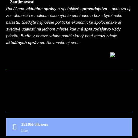
Zaujímavosti
Prinášame
aktuálne správy
a spoľahlivé
spravodajstvo
z domova aj
zo zahraničia v reálnom čase rýchlo prehľadne a bez zbytočného
balastu. Sledujte najnovšie politické ekonomické spoločenské aj
svetové udalosti na jednom mieste kde má
spravodajstvo
vždy
prioritu. Buďte v obraze vďaka portálu ktorý patrí medzi zdroje
aktuálnych správ
pre Slovensko aj svet.
BLOG
CONTACT
MARKETMINDS HOME
UKÁŽKOVÁ STRÁNKA
393.9k
Followers
Like