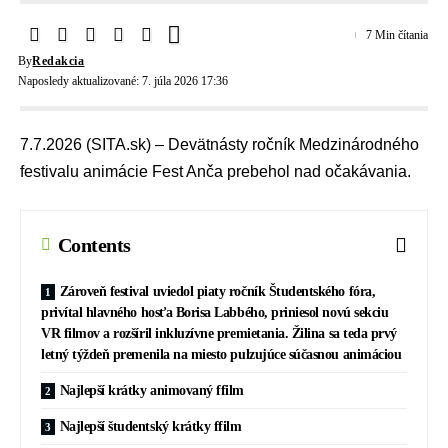
7 Min čítania
By
Redakcia
Naposledy aktualizované: 7. júla 2026 17:36
7.7.2026 (SITA.sk) – Devätnásty ročník Medzinárodného
festivalu animácie Fest Anča prebehol nad očakávania.
Contents
Zároveň festival uviedol piaty ročník Študentského fóra,
privítal hlavného hosťa Borisa Labbého, priniesol novú sekciu
VR filmov a rozšíril inkluzívne premietania. Žilina sa teda prvý
letný týždeň premenila na miesto pulzujúce súčasnou animáciou
Najlepší krátky animovaný ffilm
Najlepší študentský krátky ffilm