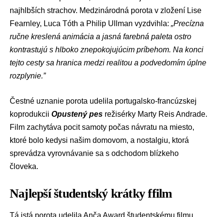
najhlbších strachov. Medzinárodná porota v zložení Lise
Fearnley, Luca Tóth a Philip Ullman vyzdvihla:
„Precízna
ručne kreslená animácia a jasná farebná paleta ostro
kontrastujú s hlboko znepokojujúcim príbehom. Na konci
tejto cesty sa hranica medzi realitou a podvedomím úplne
rozplynie.”
Čestné uznanie porota udelila portugalsko-francúzskej
koprodukcii
Opustený pes
režisérky Marty Reis Andrade.
Film zachytáva pocit samoty počas návratu na miesto,
ktoré bolo kedysi našim domovom, a nostalgiu, ktorá
sprevádza vyrovnávanie sa s odchodom blízkeho
človeka.
Najlepší študentský krátky ffilm
Tá istá porota udelila Anča Award študentskému filmu