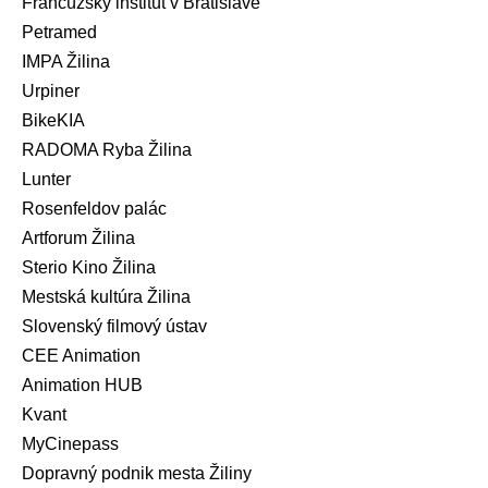
Francúzsky inštitút v Bratislave
Petramed
IMPA Žilina
Urpiner
BikeKIA
RADOMA Ryba Žilina
Lunter
Rosenfeldov palác
Artforum Žilina
Sterio Kino Žilina
Mestská kultúra Žilina
Slovenský filmový ústav
CEE Animation
Animation HUB
Kvant
MyCinepass
Dopravný podnik mesta Žiliny