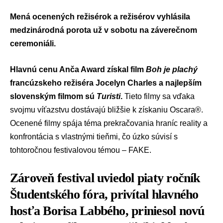
Mená ocenených režisérok a režisérov vyhlásila
medzinárodná porota už v sobotu na záverečnom
ceremoniáli.
Hlavnú cenu Anča Award získal film
Boh je plachý
francúzskeho režiséra Jocelyn Charles a najlepším
slovenským filmom sú
Turisti
.
Tieto filmy sa vďaka
svojmu víťazstvu dostávajú bližšie k získaniu Oscara®.
Ocenené filmy spája téma prekračovania hraníc reality a
konfrontácia s vlastnými tieňmi, čo úzko súvisí s
tohtoročnou festivalovou témou – FAKE.
Zároveň festival uviedol piaty ročník
Študentského fóra, privítal hlavného
hosťa Borisa Labbého, priniesol novú