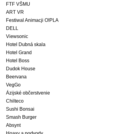
FTF VŠMU
ART VR
Festiwal Animacji O!PLA
DELL
Viewsonic
Hotel Dubná skala
Hotel Grand
Hotel Boss
Dudok House
Beervana
VegGo
Ázijské občerstvenie
Chilteco
Sushi Bonsai
Smash Burger
Absynt
Hoaxy a podvody