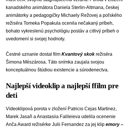
kanadského animátora Daniela Sterlin-Altmana, českej
animátorky a pedagogičky Michaely Režovej a poľského
režiséra Tomeka Popakula ocenila nečakaný príbeh,
bohato vykreslenú psychológiu postáv a citlivý príbeh o
uvedomení si svojej hodnoty.
Čestné uznanie dostal film
Kvantový skok
režiséra
Šimona Mészárosa. Táto snímka zaujala svojou
konceptuálnou štúdiou existencie a súrodenectva.
Najlepší videoklip a najlepší ffilm pre
deti
Videoklipová porota v zložení Patricio Cejas Martinez,
Marek Jasaň a Anastasiia Falileieva udelila ocenenie
Anča Award režisérke Julii Fernandez za jej klip
emory –