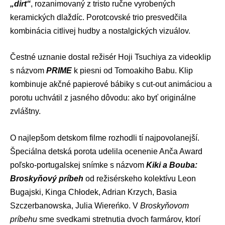
„dirt“
, rozanimovaný z tristo ručne vyrobených
keramických dlaždíc. Porotcovské trio presvedčila
kombinácia citlivej hudby a nostalgických vizuálov.
Čestné uznanie dostal režisér Hoji Tsuchiya za videoklip
s názvom
PRIME
k piesni od Tomoakiho Babu. Klip
kombinuje akčné papierové bábiky s cut-out animáciou a
porotu uchvátil z jasného dôvodu: ako byť originálne
zvláštny.
O najlepšom detskom filme rozhodli tí najpovolanejší.
Špeciálna detská porota udelila ocenenie Anča Award
poľsko-portugalskej snímke s názvom
Kiki a Bouba:
Broskyňový príbeh
od režisérskeho kolektívu Leon
Bugajski, Kinga Chłodek, Adrian Krzych, Basia
Szczerbanowska, Julia Wiereńko. V
Broskyňovom
príbehu
sme svedkami stretnutia dvoch farmárov, ktorí