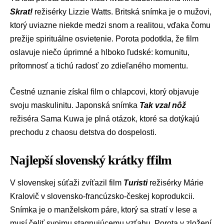
Skrat!
režisérky Lizzie Watts. Britská snímka je o mužovi,
ktorý uviazne niekde medzi snom a realitou, vďaka čomu
prežije spirituálne osvietenie. Porota podotkla, že film
oslavuje niečo úprimné a hlboko ľudské: komunitu,
prítomnosť a tichú radosť zo zdieľaného momentu.
Čestné uznanie získal film o chlapcovi, ktorý objavuje
svoju maskulinitu. Japonská snímka
Tak vzal nôž
režiséra Sama Kuwa je plná otázok, ktoré sa dotýkajú
prechodu z chaosu detstva do dospelosti.
Najlepší slovenský krátky ffilm
V slovenskej súťaži zvíťazil film
Turisti
režisérky Márie
Kralovič v slovensko-francúzsko-českej koprodukcii.
Snímka je o manželskom páre, ktorý sa stratí v lese a
musí čeliť svojmu stagnujúcemu vzťahu. Porota v zložení