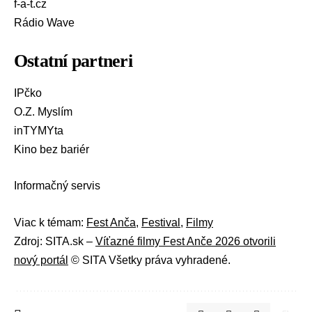
f-a-t.cz
Rádio Wave
Ostatní partneri
IPčko
O.Z. Myslím
inTYMYta
Kino bez bariér
Informačný servis
Viac k témam:
Fest Anča
,
Festival
,
Filmy
Zdroj: SITA.sk –
Víťazné filmy Fest Anče 2026 otvorili
nový portál
© SITA Všetky práva vyhradené.