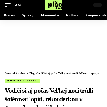
Aa
Domov
Správy
Ekonomika
Kultúra
Zaujímavosti
Domovská stránka
»
Blog
»
Vodiči si aj počas Veľkej noci trúfli šoférovať opití, rekordérkou v Trnavskom kraji bola žena
SLOVENSKO
SPRÁVY
Vodiči si aj počas Veľkej noci trúfli
šoférovať opití, rekordérkou v