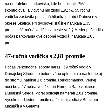
na neďalekom parkovisku, kde ho policajti PMJ
skontrolovali a v dychu mu zistili 1,92 ‰. 55 ročnú
vodičku zastavila policajná hliadka pri obci Dubovce v
okrese Skalica. Pri dychovej skúške nafúkala 1,35
promile. 51 ročná vodička v meste Veľký Meder poškodila
počas parkovania dve osobné vozidlá, nafúkala 1,85
promile.
47-ročná vodička s 2,81 promile
Počas veľkonočnej soboty narazil 59 ročný vodič v
Dunajskej Strede do betónového oplotenia a následne aj
do stromu, nafúkal 1,6 promile. Rekordmankou Veľkej
noci bola 47 ročná vodička pri Hornom Bare v okrese
Dunajská Streda, ktorej policajti namerali 2,81 promile.
Vysoko nad jedno promile nafúkali aj vodiči v Borskom
Mikuláši a v Galante.