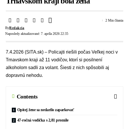
Trnavskom kraji bola žena
2 Min čítania
By
Redakcia
Naposledy aktualizované: 7. apríla 2026 22:35
7.4.2026 (SITA.sk) – Policajti riešili počas Veľkej noci v
Trnavskom kraji až 11 vodičov, ktorí si posilnení
alkoholom sadli za volant. Šiesti z nich spôsobili aj
dopravnú nehodu.
Contents
Opitej žene sa nedarilo zaparkovať
47-ročná vodička s 2,81 promile