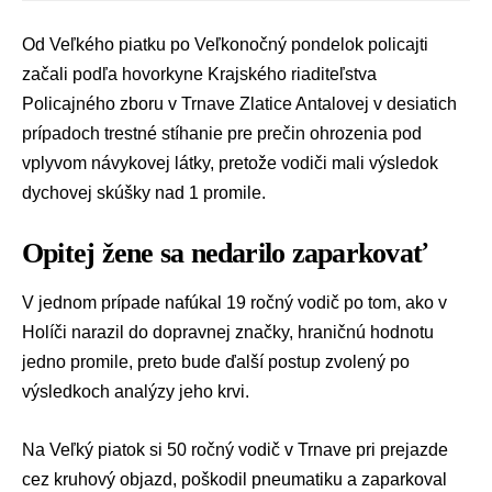
Od Veľkého piatku po Veľkonočný pondelok policajti
začali podľa hovorkyne Krajského riaditeľstva
Policajného zboru
v Trnave
Zlatice Antalovej
v desiatich
prípadoch trestné stíhanie pre prečin ohrozenia pod
vplyvom návykovej látky, pretože vodiči mali výsledok
dychovej skúšky nad 1 promile.
Opitej žene sa nedarilo zaparkovať
V jednom prípade nafúkal 19 ročný vodič po tom, ako v
Holíči narazil do dopravnej značky, hraničnú hodnotu
jedno promile, preto bude ďalší postup zvolený po
výsledkoch analýzy jeho krvi.
Na Veľký piatok si 50 ročný vodič v Trnave pri prejazde
cez kruhový objazd, poškodil pneumatiku a zaparkoval