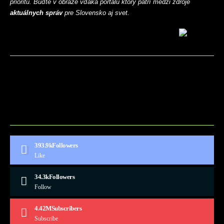
prioritu. Buďte v obraze vďaka portálu ktorý patrí medzi zdroje
aktuálnych správ
pre Slovensko aj svet.
BLOG
CONTACT
MARKETMINDS HOME
UKÁŽKOVÁ STRÁNKA
393.9k
Followers
Like
34.3k
Followers
Follow
4.42M
Subscribers
Subscribe