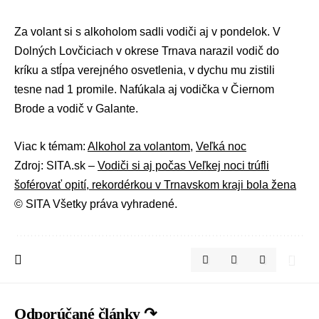
Za volant si s alkoholom sadli vodiči aj v pondelok. V
Dolných Lovčiciach v okrese Trnava narazil vodič do
kríku a stĺpa verejného osvetlenia, v dychu mu zistili
tesne nad 1 promile. Nafúkala aj vodička v Čiernom
Brode a vodič v Galante.
Viac k témam:
Alkohol za volantom
,
Veľká noc
Zdroj: SITA.sk –
Vodiči si aj počas Veľkej noci trúfli
šoférovať opití, rekordérkou v Trnavskom kraji bola žena
© SITA Všetky práva vyhradené.
Odporúčané články ↷