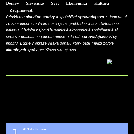
Domov
Slovensko
Svet
Ekonomika
Kultúra
Zaujímavosti
Prinášame
aktuálne správy
a spoľahlivé
spravodajstvo
z domova aj
zo zahraničia v reálnom čase rýchlo prehľadne a bez zbytočného
balastu. Sledujte najnovšie politické ekonomické spoločenské aj
svetové udalosti na jednom mieste kde má
spravodajstvo
vždy
prioritu. Buďte v obraze vďaka portálu ktorý patrí medzi zdroje
aktuálnych správ
pre Slovensko aj svet.
BLOG
CONTACT
MARKETMINDS HOME
UKÁŽKOVÁ STRÁNKA
393.9k
Followers