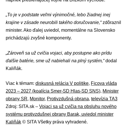
„To je v podstate veľmi výnimočné, lebo žiadnej inej
krajine v zásade neurobili takého doručovanie,“
zdôraznil
minister. Ako ďalej uviedol, momentálne na Slovensko
prichádzajú zvyšné komponenty.
„Zároveň sa už cvičia vojaci, aby postupne ako prídu
ďalšie batérie, sme už nabiehali na plný systém,“
dodal
Kaliňák.
Viac k témam:
diskusná relácia V politike
,
Ficova vláda
2023 – 2027 (koalícia Smer-SD Hlas-SD SNS)
,
Minister
obrany SR
,
Monitor
,
Protivzdušná obrana
,
televízia TA3
Zdroj: SITA.sk –
Vojaci sa už cvičia na obsluhu nového
systému protivzdušnej obrany Barak, uviedol minister
Kaliňák
© SITA Všetky práva vyhradené.