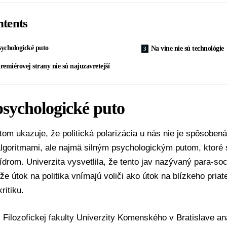
tents
sychologické puto
Na vine nie sú technológie
premiérovej strany nie sú najuzavretejší
psychologické puto
om ukazuje, že politická polarizácia u nás nie je spôsobená
algoritmami, ale najmä silným psychologickým putom, ktoré si
lídrom. Univerzita vysvetlila, že tento jav nazývaný para-so
že útok na politika vnímajú voliči ako útok na blízkeho priat
ritiku.
 Filozofickej fakulty Univerzity Komenského v Bratislave an