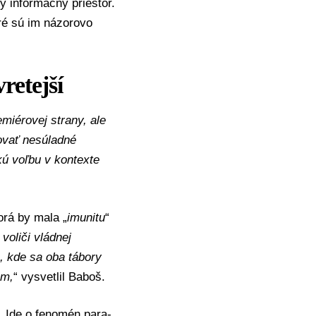
 informačný priestor.
ré sú im názorovo
retejší
miérovej strany, ale
rovať nesúladné
kú voľbu v kontexte
orá by mala „
imunitu
“
voliči vládnej
e, kde sa oba tábory
om,
“ vysvetlil Baboš.
k. Ide o fenomén para-