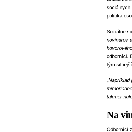
sociálnych 
politika os
Sociálne si
novinárov a
hovorového 
odborníci. 
tým silnejší
„
Napríklad 
mimoriadne 
takmer nul
Na vin
Odborníci 