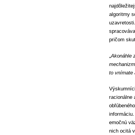
najdôležite
algoritmy s
uzavretost
spracovávan
pričom sku
„
Akonáhle z
mechanizmu
to vnímate
Výskumníci 
racionálne 
obľúbeného 
informáciu.
emočnú väz
nich ocitá 