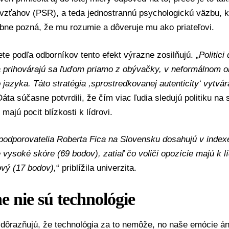
vzťahov (PSR), a teda jednostrannú psychologickú väzbu, k
obne pozná, že mu rozumie a dôveruje mu ako priateľovi.
ete podľa odborníkov tento efekt výrazne zosilňujú. „
Politic
 prihovárajú sa ľuďom priamo z obývačky, v neformálnom ob
jazyka. Táto stratégia ,sprostredkovanej autenticityʻ vytvára 
Dáta súčasne potvrdili, že čím viac ľudia sledujú politiku na
 majú pocit blízkosti k lídrovi.
podporovatelia
Roberta Fica
na Slovensku dosahujú v indexe
vysoké skóre (69 bodov), zatiaľ čo voliči opozície majú k lí
ový (17 bodov),
“ priblížila univerzita.
e nie sú technológie
zdôrazňujú, že technológia za to nemôže, no naše emócie á