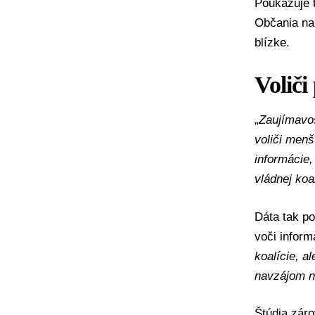
Poukazuje 
Občania na
blízke.
Voliči
„
Zaujímavos
voliči menš
informácie,
vládnej koal
Dáta tak po
voči infor
koalície, a
navzájom n
Štúdia záro