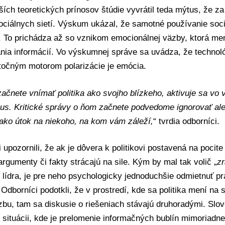
jších teoretických prínosov štúdie vyvrátil teda mýtus, že z
ociálnych sietí. Výskum ukázal, že samotné používanie soci
i. To prichádza až so vznikom emocionálnej väzby, ktorá me
ia informácií. Vo výskumnej správe sa uvádza, že technológ
točným motorom polarizácie je emócia.
ačnete vnímať politika ako svojho blízkeho, aktivuje sa v
s. Kritické správy o ňom začnete podvedome ignorovať ale
 ako útok na niekoho, na kom vám záleží,
“ tvrdia odborníci.
upozornili, že ak je dôvera k politikovi postavená na pocite p
argumenty či fakty strácajú na sile. Kým by mal tak volič „
zr
lídra, je pre neho psychologicky jednoduchšie odmietnuť pr
 Odborníci podotkli, že v prostredí, kde sa politika mení na s
bu, tam sa diskusie o riešeniach stávajú druhoradými. Slov
v situácii, kde je prelomenie informačných bublín mimoriadn