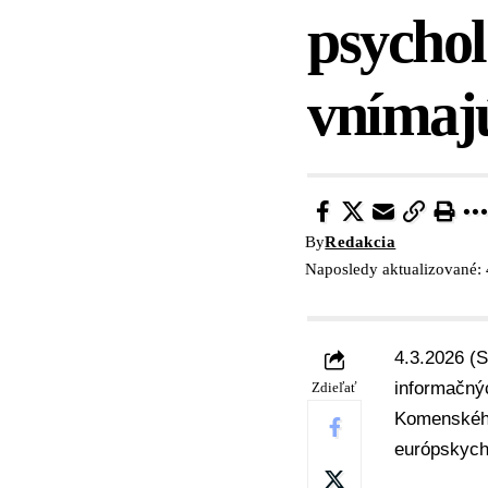
psychol
vnímajú
By
Redakcia
Naposledy aktualizované: 
4.3.2026 (
informačný
Zdieľať
Komenského
európskych 