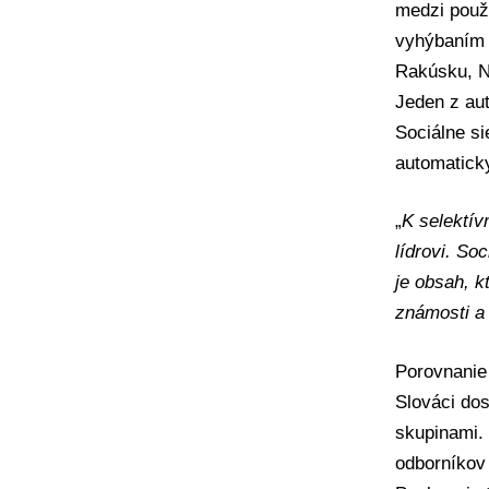
medzi použí
vyhýbaním 
Rakúsku, N
Jeden z au
Sociálne si
automatick
„
K selektív
lídrovi. So
je obsah, k
známosti a 
Porovnanie
Slováci dos
skupinami. 
odborníkov