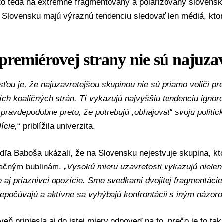
to teda na extrémne fragmentovaný a polarizovaný slovenský
 Slovensku majú výraznú tendenciu sledovať len médiá, kto
 premiérovej strany nie sú najuzav
ťou je, že najuzavretejšou skupinou nie sú priamo voliči pre
ích koaličných strán. Tí vykazujú najvyššiu tendenciu igno
 pravdepodobne preto, že potrebujú ,obhajovaťʻ svoju politic
ície,
“ priblížila univerzita.
dľa Baboša ukázali, že na Slovensku nejestvuje skupina, kt
mačným bublinám. „
Vysokú mieru uzavretosti vykazujú nielen 
le aj priaznivci opozície. Sme svedkami dvojitej fragmentáci
epočúvajú a aktívne sa vyhýbajú konfrontácii s iným názor
veň priniesla aj do istej miery odpoveď na to, prečo je to ta