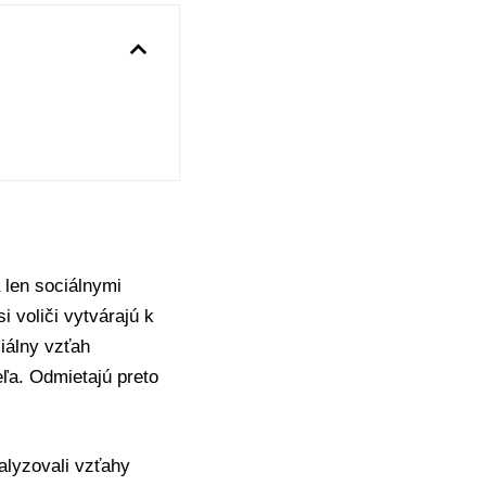
 len sociálnymi
 voliči vytvárajú k
ciálny vzťah
eľa. Odmietajú preto
alyzovali vzťahy