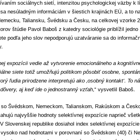
vaním sociálnych sietí, intenzitou psychologickej väzby k 
sa nesúladným informáciám v šiestich krajinách
EÚ
, a to 
emecku, Taliansku, Švédsku a Česku, na celkovej vzorke 2
torov štúdie
Pavol Baboš
z katedry sociológie priblížil jedno
ete podľa jeho slov nepodporujú uzatváranie sa do informač
y.
nej expozícii vedie až vytvorenie emocionálneho a kognitívn
ciálne siete totiž umožňujú politikom pôsobiť osobne, spontá
torý ľudia prirodzene interpretujú ako ‚osobný kontakt‘. To n
dôvery, aj keď ide o jednostranný vzťah
,“ vysvetlil Baboš.
 so Švédskom, Nemeckom, Talianskom, Rakúskom a Česko
ahujú najvyššie hodnoty selektívnej expozície naprieč všet
V Slovenskej republike dosiahol index selektívnej expozície
 vysoko nad hodnotami v porovnaní so Švédskom (40) či N