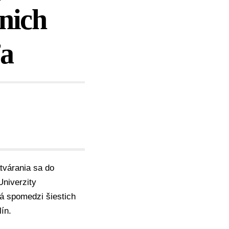
 nich
ľa
tvárania sa do
Univerzity
á spomedzi šiestich
ín.