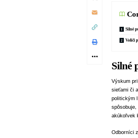
Con
Silné p
Voliči 
Silné 
Výskum prit
sieťami či 
politickým 
spôsobuje, 
akúkoľvek k
Odborníci z