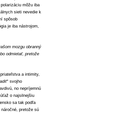
a polarizáciu môžu iba
álnych sieti nevedie k
ní spôsob
ia je iba nástrojom,
o vašom mozgu obranný
bo odmietať, pretože
riateľstva a intimity,
adiť
“ svojho
avdivú, no nepríjemnú
úťaž o najsilnejšiu
ensko sa tak podľa
e náročné, pretože sú