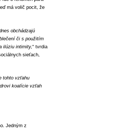
eď má volič pocit, že
i dnes obchádzajú
lečení či s použitím
ilúziu intimity,
“ tvrdia
 sociálnych sieťach,
 tohto vzťahu
drovi koalície vzťah
no. Jedným z