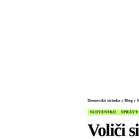
Domovská stránka
»
Blog
»
V
SLOVENSKO
SPRÁVY
Voliči s