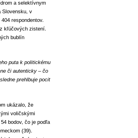
lídrom a selektívnym
na Slovensku, v
 404 respondentov.
 z kľúčových zistení.
ných bublín
eho puta k politickému
nne či autenticky – čo
ásledne prehlbuje pocit
m ukázalo, že
kými voličskými
 54 bodov, čo je podľa
emeckom (39).