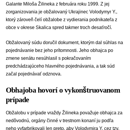
Galante Miloša Žilineka z februára roku 1999. Z jej
zorganizovania je obžalovaný Ukrajinec Volodymyr Y.,
ktorý zároveň čelí obžalobe z
vydierania
podnikateľa z
obce v okrese Skalica spred takmer troch desaťročí.
Obžalovaný súdu doručil dokument, ktorým dal súhlas na
pojednávanie bez jeho prítomnosti. Jeho obhajca po
zmene senátu nesúhlasil s pokračovaním
predchádzajúceho hlavného pojednávania, a tak súd
začal pojednávať odznova.
Obhajoba hovorí o vykonštruovanom
prípade
Obžalobu v prípade vraždy Žilineka považuje obhajca za
nedôvodnú, orgány činné v trestnom konaní ju podľa
neho vyfarbrikovali len preto, aby Volodymira Y. cez tzv.