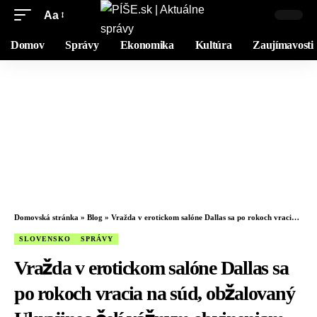
Aa
Domov
Správy
Ekonomika
Kultúra
Zaujímavosti
Domovská stránka
»
Blog
»
Vražda v erotickom salóne Dallas sa po rokoch vracia na súd, obžalovaný Ukrajinec čelí vážnym obvineniam
SLOVENSKO
SPRÁVY
Vražda v erotickom salóne Dallas sa
po rokoch vracia na súd, obžalovaný