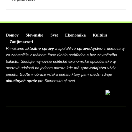
Domov
Slovensko
Svet
Ekonomika
Kultúra
Zaujímavosti
Prinášame
aktuálne správy
a spoľahlivé
spravodajstvo
z domova aj
zo zahraničia v reálnom čase rýchlo prehľadne a bez zbytočného
balastu. Sledujte najnovšie politické ekonomické spoločenské aj
svetové udalosti na jednom mieste kde má
spravodajstvo
vždy
prioritu. Buďte v obraze vďaka portálu ktorý patrí medzi zdroje
aktuálnych správ
pre Slovensko aj svet.
BLOG
CONTACT
MARKETMINDS HOME