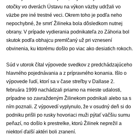
otočky vo dverách Ústavu na výkon väzby udržali vo
väzbe pre iné trestné veci. Okrem toho je podľa neho
nepochybné, že smrť Žilineka bola dôsledkom nutnej
obrany. V prípade vydierania podnikateľa zo Záhoria bol
skutok podľa obhajcu premlčaný už pri vznesení
obvinenia, ku ktorému došlo po viac ako desiatich rokoch.
Súd v utorok čítal výpovede svedkov z predchádzajúceho
hlavného pojednávania a z prípravného konania. Išlo o
výpovede ľudí, ktorí sa v čase streľby v Dallase 2.
februára 1999 nachádzali priamo na mieste udalosti,
prípadne so zavraždeným Žilinekom podnikali alebo sa s
ním poznali. Z výpovedí vyplynulo, že v osudný deň si do
podniku prišli po rusky hovoriaci muži pýtať väčšiu sumu
peňazí, no došlo k prestrelke, ktorú Žilinek neprežil a
niektorí ďalší aktéri boli zranení.