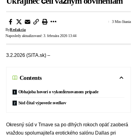
Ukrajinec čelí vážnym obvineniam
3 Min čítania
By
Redakcia
Naposledy aktualizované: 3. februára 2026 13:44
3.2.2026 (SITA.sk) –
Contents
Obhajoba hovorí o vykonštruovanom prípade
Súd čítal výpovede svedkov
Okresný súd v Trnave
sa po dlhých rokoch opäť zaoberá
vraždou
spolumajiteľa
erotického salónu Dallas
pri