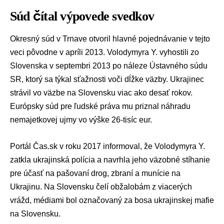
Súd čítal výpovede svedkov
Okresný súd v Trnave otvoril hlavné pojednávanie v tejto
veci pôvodne v apríli 2013. Volodymyra Y. vyhostili zo
Slovenska v septembri 2013 po náleze
Ústavného súdu
SR
, ktorý sa týkal sťažnosti voči dĺžke väzby. Ukrajinec
strávil vo väzbe na Slovensku viac ako desať rokov.
Európsky súd pre ľudské práva
mu priznal náhradu
nemajetkovej ujmy vo výške 26-tisíc eur.
Portál Čas.sk v roku 2017 informoval, že Volodymyra Y.
zatkla ukrajinská polícia a navrhla jeho väzobné stíhanie
pre účasť na pašovaní drog, zbraní a munície na
Ukrajinu. Na Slovensku čelí obžalobám z viacerých
vrážd, médiami bol označovaný za bosa ukrajinskej mafie
na Slovensku.