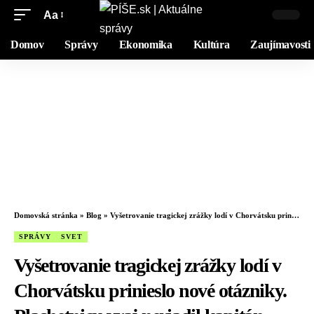
Aa
Domov
Správy
Ekonomika
Kultúra
Zaujímavosti
Domovská stránka
»
Blog
»
Vyšetrovanie tragickej zrážky lodí v Chorvátsku prinieslo nové otázniky. Plachetnicu vraj neriadil kapitán
SPRÁVY
SVET
Vyšetrovanie tragickej zrážky lodí v
Chorvátsku prinieslo nové otázniky.