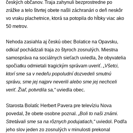
českých občanov. Traja zahynuli bezprostredne po
zrážke a telo štvrtej obete našli záchranári o deň neskôr
vo vraku plachetnice, ktorá sa potopila do hĺbky viac ako
50 metrov.
Nehoda zasiahla aj českú obec Bolatice na Opavsku,
odkiaľ pochádzali traja zo štyroch zosnulých. Miestna
samospráva na sociálnych sieťach uviedla, že obyvatelia
spočiatku odmietali tragickým správam uveriť.
„Všetci,
ktorí sme sa v nedeľu popoludní dozvedeli smutnú
správu, sme jej najprv neverili alebo sme jej nechceli
veriť. Žiaľ, potvrdila sa,“
uviedla obec.
Starosta Bolatíc Herbert Pavera pre televíziu Nova
povedal, že obete osobne poznal.
„Boli to naši známi.
Stretávali sme sa na rôznych podujatiach,“
uviedol. Podľa
jeho slov jeden zo zosnulých v minulosti prekonal