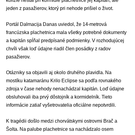
kolízie nestál pri kormidle plachetnice jej kapitán, ale
jeden z pasažierov, ktorý pri nehode prišiel o život.
Portál Dalmacija Danas uviedol, že 14-metrová
francúzska plachetnica mala všetky potrebné dokumenty
a kapitán spĺňal predpísané podmienky. V rozhodujúcej
chvíli však loď údajne riadil člen posádky z radov
pasažierov.
Otázniky sa objavili aj okolo druhého plavidla. Na
mostíku katamaránu Krilo Eclipse sa podľa rovnakého
zdroja v čase nehody nenachádzal kapitán. Loď údajne
obsluhovali iba prvý dôstojník a kormidelník. Tieto
informácie zatiaľ vyšetrovatelia oficiálne nepotvrdili.
K tragédii došlo medzi chorvátskymi ostrovmi Brač a
Šolta. Na palube plachetnice sa nachádzalo osem