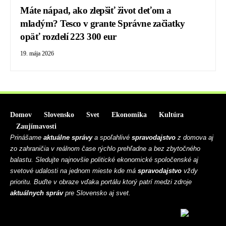
Máte nápad, ako zlepšiť život deťom a
mladým? Tesco v grante Správne začiatky
opäť rozdelí 223 300 eur
19. mája 2026
Domov
Slovensko
Svet
Ekonomika
Kultúra
Zaujímavosti
Prinášame
aktuálne správy
a spoľahlivé
spravodajstvo
z domova aj
zo zahraničia v reálnom čase rýchlo prehľadne a bez zbytočného
balastu. Sledujte najnovšie politické ekonomické spoločenské aj
svetové udalosti na jednom mieste kde má
spravodajstvo
vždy
prioritu. Buďte v obraze vďaka portálu ktorý patrí medzi zdroje
aktuálnych správ
pre Slovensko aj svet.