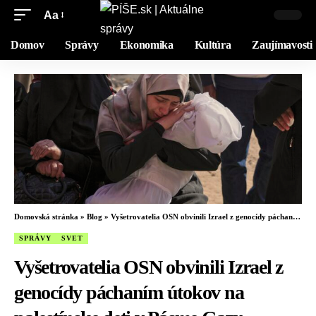
Aa
Domov
Správy
Ekonomika
Kultúra
Zaujímavosti
Domovská stránka
»
Blog
»
Vyšetrovatelia OSN obvinili Izrael z genocídy páchaním útokov na palestínske deti v Pásme Gazy
SPRÁVY
SVET
Vyšetrovatelia OSN obvinili Izrael z
genocídy páchaním útokov na