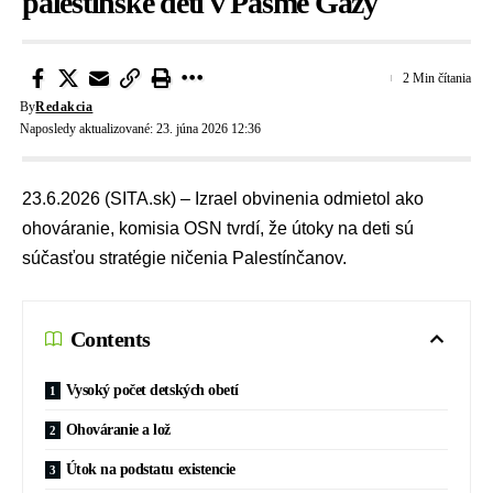
palestínske deti v Pásme Gazy
2 Min čítania
By
Redakcia
Naposledy aktualizované: 23. júna 2026 12:36
23.6.2026 (SITA.sk) – Izrael obvinenia odmietol ako
ohováranie, komisia OSN tvrdí, že útoky na deti sú
súčasťou stratégie ničenia Palestínčanov.
Contents
Vysoký počet detských obetí
Ohováranie a lož
Útok na podstatu existencie