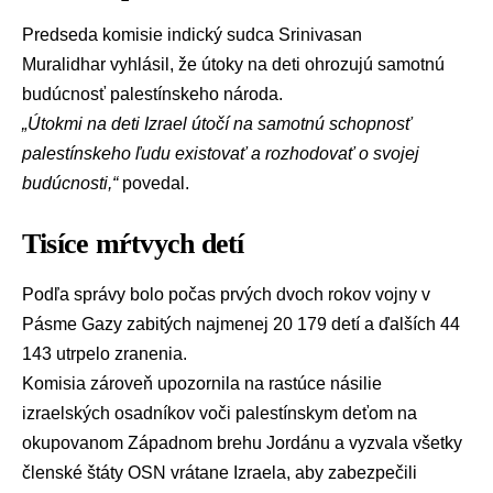
Predseda komisie indický sudca Srinivasan
Muralidhar vyhlásil, že útoky na deti ohrozujú samotnú
budúcnosť palestínskeho národa.
„Útokmi na deti Izrael útočí na samotnú schopnosť
palestínskeho ľudu existovať a rozhodovať o svojej
budúcnosti,“
povedal.
Tisíce mŕtvych detí
Podľa správy bolo počas prvých dvoch rokov vojny v
Pásme Gazy zabitých najmenej 20 179 detí a ďalších 44
143 utrpelo zranenia.
Komisia zároveň upozornila na rastúce násilie
izraelských osadníkov voči palestínskym deťom na
okupovanom Západnom brehu Jordánu a vyzvala všetky
členské štáty OSN vrátane Izraela, aby zabezpečili