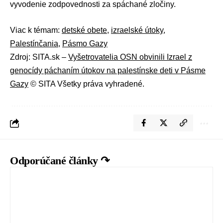
vyvodenie zodpovednosti za spáchané zločiny.
Viac k témam:
detské obete
,
izraelské útoky
,
Palestínčania
,
Pásmo Gazy
Zdroj: SITA.sk –
Vyšetrovatelia OSN obvinili Izrael z
genocídy páchaním útokov na palestínske deti v Pásme
Gazy
© SITA Všetky práva vyhradené.
Odporúčané články ↷