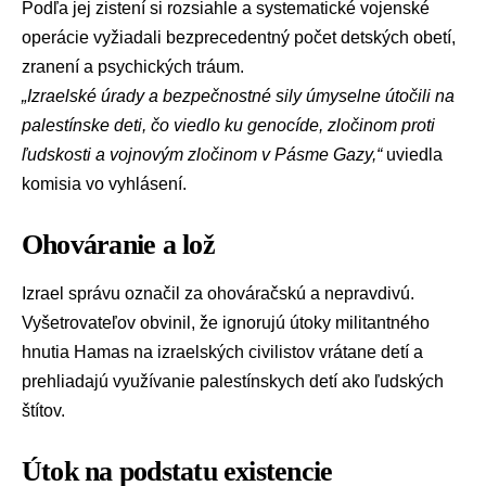
Podľa jej zistení si rozsiahle a systematické vojenské
operácie vyžiadali bezprecedentný počet detských obetí,
zranení a psychických tráum.
„Izraelské úrady a bezpečnostné sily úmyselne útočili na
palestínske deti, čo viedlo ku genocíde, zločinom proti
ľudskosti a vojnovým zločinom v Pásme Gazy,“
uviedla
komisia vo vyhlásení.
Ohováranie a lož
Izrael správu označil za ohováračskú a nepravdivú.
Vyšetrovateľov obvinil, že ignorujú útoky militantného
hnutia
Hamas
na izraelských civilistov vrátane detí a
prehliadajú využívanie palestínskych detí ako ľudských
štítov.
Útok na podstatu existencie