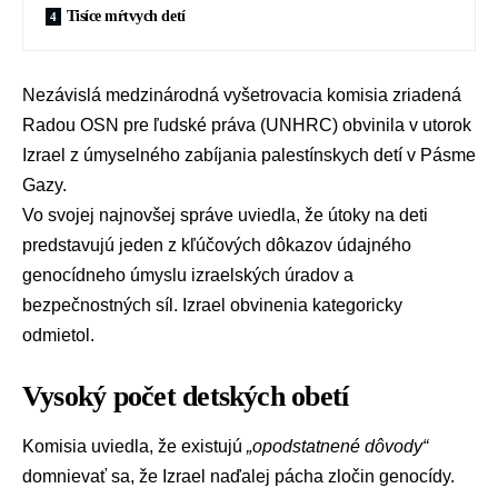
Tisíce mŕtvych detí
Nezávislá medzinárodná vyšetrovacia komisia zriadená
Radou OSN pre ľudské práva
(UNHRC) obvinila v utorok
Izrael
z úmyselného zabíjania palestínskych detí v
Pásme
Gazy
.
Vo svojej najnovšej správe uviedla, že útoky na deti
predstavujú jeden z kľúčových dôkazov údajného
genocídneho úmyslu izraelských úradov a
bezpečnostných síl. Izrael obvinenia kategoricky
odmietol.
Vysoký počet detských obetí
Komisia uviedla, že existujú
„opodstatnené dôvody“
domnievať sa, že Izrael naďalej pácha zločin genocídy.