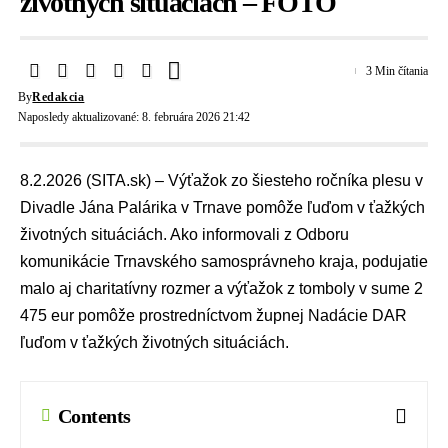
životných situáciách – FOTO
3 Min čítania
By
Redakcia
Naposledy aktualizované: 8. februára 2026 21:42
8.2.2026 (SITA.sk) – Výťažok zo šiesteho ročníka plesu v
Divadle Jána Palárika v Trnave pomôže ľuďom v ťažkých
životných situáciách. Ako informovali z Odboru
komunikácie
Trnavského samosprávneho kraja
, podujatie
malo aj charitatívny rozmer a výťažok z tomboly v sume 2
475 eur pomôže prostredníctvom župnej Nadácie DAR
ľuďom v ťažkých životných situáciách.
Contents