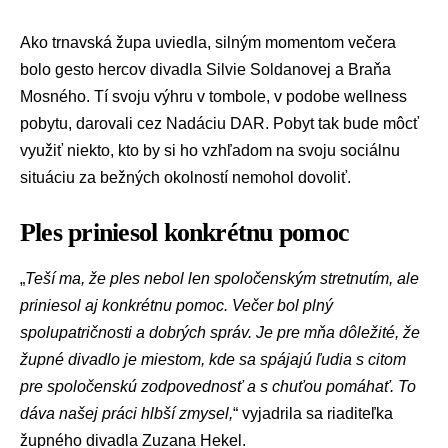
Ako trnavská župa uviedla, silným momentom večera
bolo gesto hercov divadla Silvie Soldanovej a Braňa
Mosného. Tí svoju výhru v tombole, v podobe wellness
pobytu, darovali cez Nadáciu DAR. Pobyt tak bude môcť
využiť niekto, kto by si ho vzhľadom na svoju sociálnu
situáciu za bežných okolností nemohol dovoliť.
Ples priniesol konkrétnu pomoc
„
Teší ma, že ples nebol len spoločenským stretnutím, ale
priniesol aj konkrétnu pomoc. Večer bol plný
spolupatričnosti a dobrých správ. Je pre mňa dôležité, že
župné divadlo je miestom, kde sa spájajú ľudia s citom
pre spoločenskú zodpovednosť a s chuťou pomáhať. To
dáva našej práci hlbší zmysel,
“ vyjadrila sa riaditeľka
župného divadla Zuzana Hekel.