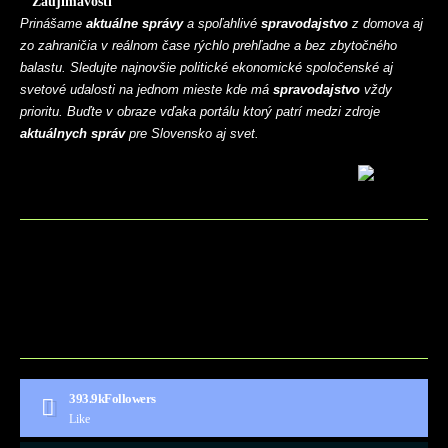
Zaujímavosti
Prinášame
aktuálne správy
a spoľahlivé
spravodajstvo
z domova aj
zo zahraničia v reálnom čase rýchlo prehľadne a bez zbytočného
balastu. Sledujte najnovšie politické ekonomické spoločenské aj
svetové udalosti na jednom mieste kde má
spravodajstvo
vždy
prioritu. Buďte v obraze vďaka portálu ktorý patrí medzi zdroje
aktuálnych správ
pre Slovensko aj svet.
BLOG
CONTACT
MARKETMINDS HOME
UKÁŽKOVÁ STRÁNKA
393.9k
Followers
Like