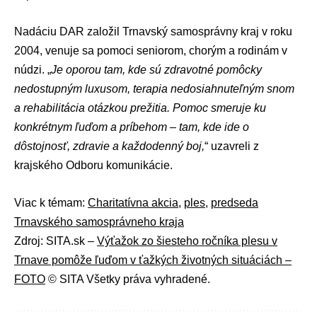
Nadáciu DAR založil Trnavský samosprávny kraj v roku
2004, venuje sa pomoci seniorom, chorým a rodinám v
núdzi. „
Je oporou tam, kde sú zdravotné pomôcky
nedostupným luxusom, terapia nedosiahnuteľným snom
a rehabilitácia otázkou prežitia. Pomoc smeruje ku
konkrétnym ľuďom a príbehom – tam, kde ide o
dôstojnosť, zdravie a každodenný boj,
“ uzavreli z
krajského Odboru komunikácie.
Viac k témam:
Charitatívna akcia
,
ples
,
predseda
Trnavského samosprávneho kraja
Zdroj: SITA.sk –
Výťažok zo šiesteho ročníka plesu v
Trnave pomôže ľuďom v ťažkých životných situáciách –
FOTO
© SITA Všetky práva vyhradené.