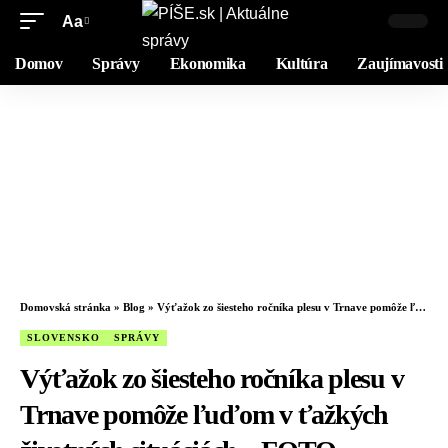
Aa
Domov
Správy
Ekonomika
Kultúra
Zaujímavosti
Domovská stránka
»
Blog
»
Výťažok zo šiesteho ročníka plesu v Trnave pomôže ľuďom v ťažkých životných situáciách – FOTO
SLOVENSKO
SPRÁVY
Výťažok zo šiesteho ročníka plesu v
Trnave pomôže ľuďom v ťažkých