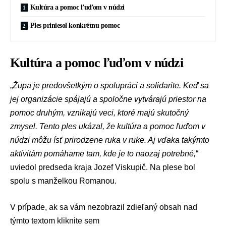
Kultúra a pomoc ľuďom v núdzi
Ples priniesol konkrétnu pomoc
Kultúra a pomoc ľuďom v núdzi
„
Župa je predovšetkým o spolupráci a solidarite. Keď sa
jej organizácie spájajú a spoločne vytvárajú priestor na
pomoc druhým, vznikajú veci, ktoré majú skutočný
zmysel. Tento ples ukázal, že kultúra a pomoc ľuďom v
núdzi môžu ísť prirodzene ruka v ruke. Aj vďaka takýmto
aktivitám pomáhame tam, kde je to naozaj potrebné,
“
uviedol predseda kraja
Jozef Viskupič
. Na plese bol
spolu s manželkou Romanou.
V prípade, ak sa vám nezobrazil zdieľaný obsah nad
týmto textom
kliknite sem