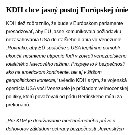
KDH chce jasný postoj Európskej únie
KDH tiež zdôraznilo, že bude v
Európskom parlamente
presadzovať, aby EÚ jasne komunikovala požiadavku
nezasahovania USA do ďalšieho diania vo Venezuele.
„Rovnako, aby EÚ spoločne s USA legitímne pomohli
ukončiť nesmierne utrpenie ľudí v zovretí venezuelského
totalitného ľavicového režimu. Prispeje to k bezpečnosti
ako na americkom kontinente, tak aj v širšom
geopolitickom kontexte,“
uviedlo KDH s tým, že vojenská
operácia USA voči Venezuele je príkladom veľmocenskej
politiky, ktorú považovali od pádu Berlínskeho múru za
prekonanú.
„Pre KDH je dodržiavanie medzinárodného práva a
dohovorov základom ochrany bezpečnosti slovenských