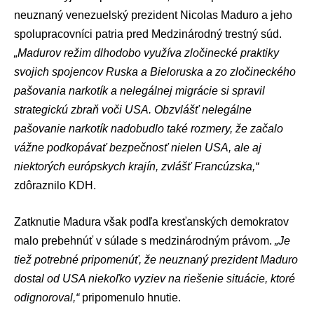
neuznaný venezuelský prezident
Nicolas Maduro
a jeho
spolupracovníci patria pred Medzinárodný trestný súd.
„Madurov režim dlhodobo využíva zločinecké praktiky
svojich spojencov Ruska a Bieloruska a zo zločineckého
pašovania narkotík a nelegálnej migrácie si spravil
strategickú zbraň voči USA. Obzvlášť nelegálne
pašovanie narkotík nadobudlo také rozmery, že začalo
vážne podkopávať bezpečnosť nielen USA, ale aj
niektorých európskych krajín, zvlášť Francúzska,“
zdôraznilo KDH.
Zatknutie Madura však podľa kresťanských demokratov
malo prebehnúť v súlade s medzinárodným právom.
„Je
tiež potrebné pripomenúť, že neuznaný prezident Maduro
dostal od USA niekoľko vyziev na riešenie situácie, ktoré
odignoroval,“
pripomenulo hnutie.