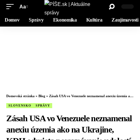
Aa
Domov
Správy
Ekonomika
Kultúra
Zaujímavosti
Domovská stránka
»
Blog
»
Zásah USA vo Venezuele neznamenal anexiu územia ako na Ukrajine, KDH odmieta porovnávanie udalostí
SLOVENSKO
SPRÁVY
Zásah USA vo Venezuele neznamenal
anexiu územia ako na Ukrajine,