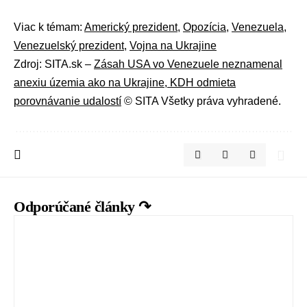
Viac k témam:
Americký prezident
,
Opozícia
,
Venezuela
,
Venezuelský prezident
,
Vojna na Ukrajine
Zdroj: SITA.sk –
Zásah USA vo Venezuele neznamenal
anexiu územia ako na Ukrajine, KDH odmieta
porovnávanie udalostí
© SITA Všetky práva vyhradené.
Odporúčané články ↷