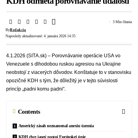
KDH odmieta porovnávanie udalostí
3 Min čítania
By
Redakcia
Naposledy aktualizované: 4. januára 2026 14:35
4.1.2026 (SITA.sk) – Porovnávanie operácie USA vo
Venezuele s dlhodobou
ruskou agresiou na Ukrajine
neobstojí z viacerých dôvodov. Konštatuje to v stanovisku
opozičné
KDH
s tým, že dôležitý je v tejto súvislosti
princíp „padni komu padni“.
Contents
Americký zásah neznamenal anexiu územia
KDH chce jasný postoj Európskej únie