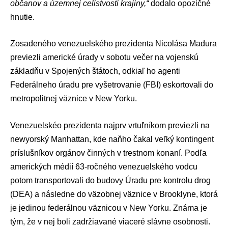
občanov a územnej celistvosti krajiny,“
dodalo opozičné
hnutie.
Zosadeného venezuelského prezidenta Nicolása Madura
previezli americké úrady v sobotu večer na vojenskú
základňu v Spojených štátoch, odkiaľ ho agenti
Federálneho úradu pre vyšetrovanie (FBI)
eskortovali do
metropolitnej väznice v New Yorku.
Venezuelskéo prezidenta najprv vrtuľníkom previezli na
newyorský Manhattan, kde naňho čakal veľký kontingent
príslušníkov orgánov činných v trestnom konaní. Podľa
amerických médií 63-ročného venezuelského vodcu
potom transportovali do budovy Úradu pre kontrolu drog
(DEA) a následne do väzobnej väznice v Brooklyne, ktorá
je jedinou federálnou väznicou v New Yorku. Známa je
tým, že v nej boli zadržiavané viaceré slávne osobnosti.