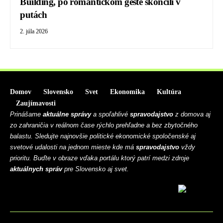
Building, po romantickom geste skončili v
putách
2. júla 2026
Domov
Slovensko
Svet
Ekonomika
Kultúra
Zaujímavosti
Prinášame
aktuálne správy
a spoľahlivé
spravodajstvo
z domova aj
zo zahraničia v reálnom čase rýchlo prehľadne a bez zbytočného
balastu. Sledujte najnovšie politické ekonomické spoločenské aj
svetové udalosti na jednom mieste kde má
spravodajstvo
vždy
prioritu. Buďte v obraze vďaka portálu ktorý patrí medzi zdroje
aktuálnych správ
pre Slovensko aj svet.