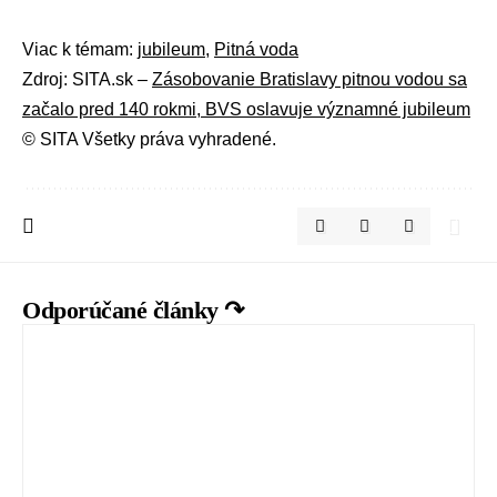
Viac k témam:
jubileum
,
Pitná voda
Zdroj: SITA.sk –
Zásobovanie Bratislavy pitnou vodou sa
začalo pred 140 rokmi, BVS oslavuje významné jubileum
© SITA Všetky práva vyhradené.
Odporúčané články ↷