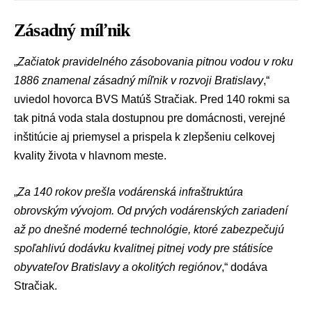
Zásadný míľnik
„
Začiatok pravidelného zásobovania pitnou vodou v roku
1886 znamenal zásadný míľnik v rozvoji Bratislavy
,“
uviedol hovorca BVS
Matúš Stračiak
. Pred 140 rokmi sa
tak pitná voda stala dostupnou pre domácnosti, verejné
inštitúcie aj priemysel a prispela k zlepšeniu celkovej
kvality života v hlavnom meste.
„
Za 140 rokov prešla vodárenská infraštruktúra
obrovským vývojom. Od prvých vodárenských zariadení
až po dnešné moderné technológie, ktoré zabezpečujú
spoľahlivú dodávku kvalitnej pitnej vody pre státisíce
obyvateľov Bratislavy a okolitých regiónov
,“ dodáva
Stračiak.