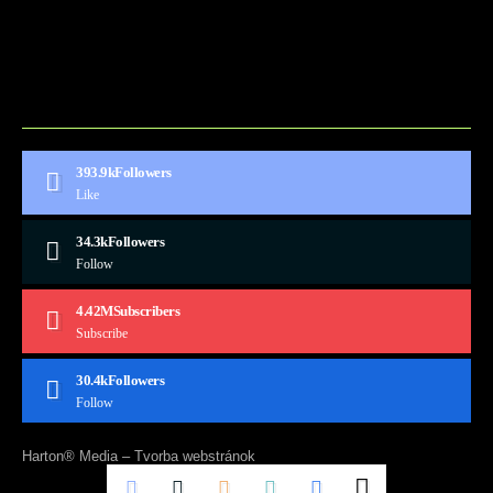
BLOG
CONTACT
MARKETMINDS HOME
UKÁŽKOVÁ STRÁNKA
393.9k
Followers
Like
34.3k
Followers
Follow
4.42M
Subscribers
Subscribe
30.4k
Followers
Follow
Harton® Media –
Tvorba webstránok