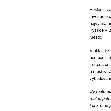
Poslanci zá
investície 
najvýznamne
Kysuce v B
Mesto.
V oblasti z
nemocnicia
Trstená či L
a mostov, a
vybudovani
„Aj touto ú
reálne potr
konkrétne p