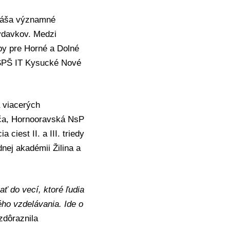
ináša významné
výdavkov. Medzi
by pre Horné a Dolné
i SPŠ IT Kysucké Nové
a viacerých
ča, Hornooravská NsP
 ciest II. a III. triedy
nej akadémii Žilina a
ať do vecí, ktoré ľudia
ho vzdelávania. Ide o
zdôraznila