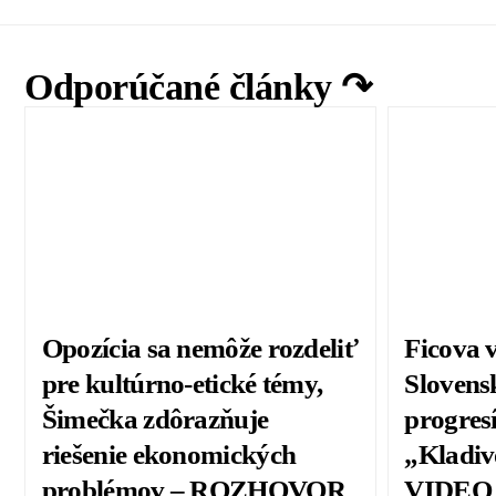
Odporúčané články ↷
Opozícia sa nemôže rozdeliť
Ficova 
pre kultúrno-etické témy,
Slovens
Šimečka zdôrazňuje
progresí
riešenie ekonomických
„Kladiv
problémov – ROZHOVOR
VIDEO