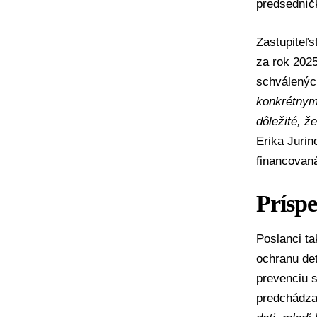
predsedníč
Zastupiteľs
za rok 2025
schválených
konkrétnym 
dôležité, ž
Erika Jurin
financovaná
Prísp
Poslanci ta
ochranu det
prevenciu s
predchádza