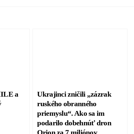
MILE a
Ukrajinci zničili „zázrak
ý
ruského obranného
priemyslu“. Ako sa im
podarilo dobehnúť dron
Orion za 7 miliónov