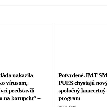
vláda nakazila
Potvrdené. IMT S
ko vírusom,
PUĽS chystajú nov
vci predstavili
spoločný koncertný
o na korupciu“ –
program