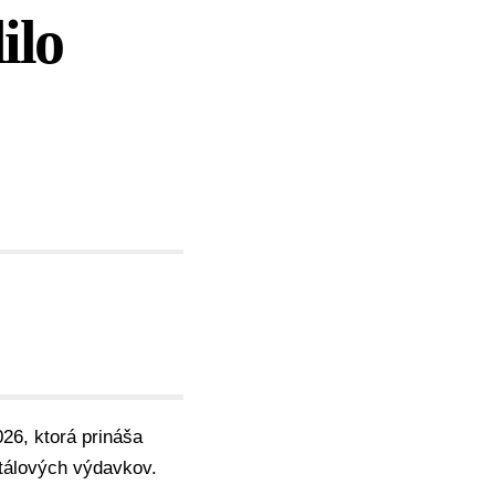
ilo
026, ktorá prináša
itálových výdavkov.