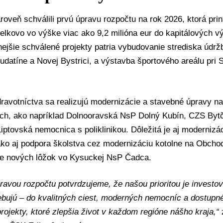
roveň schválili prvú úpravu rozpočtu na rok 2026, ktorá pr
celkovo vo výške viac ako 9,2 milióna eur do kapitálových 
jšie schválené projekty patria vybudovanie strediska údrž
udatíne a Novej Bystrici, a výstavba športového areálu pr
dravotníctva sa realizujú modernizácie a stavebné úpravy n
ch, ako napríklad Dolnooravská NsP Dolný Kubín, CZS Byt
iptovská nemocnica s poliklinikou. Dôležitá je aj modernizácia
ko aj podpora školstva cez modernizáciu kotolne na Obchod
e nových lôžok vo Kysuckej NsP Čadca.
pravou rozpočtu potvrdzujeme, že našou prioritou je investov
ebujú – do kvalitných ciest, moderných nemocníc a dostupné
rojekty, ktoré zlepšia život v každom regióne nášho kraja,“