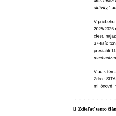
deti, mladí
aktivity,“
po
V priebehu 
2025/2026 n
ciest, najaz
37-tisíc to
presiahli 1
mechanizm
Viac k té
Zdroj: SIT
miliónové i
Zdieľať tento člá