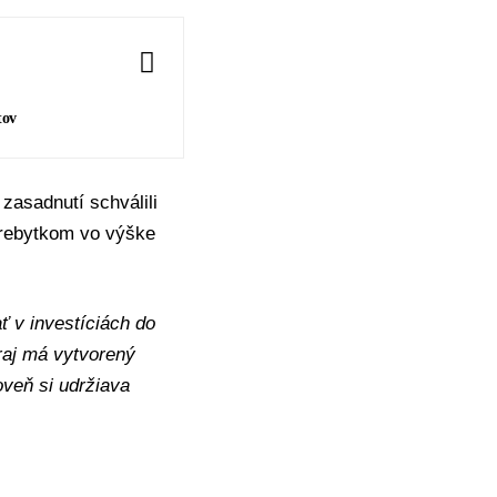
tov
zasadnutí schválili
prebytkom vo výške
 v investíciách do
kraj má vytvorený
oveň si udržiava