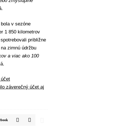
alebo zmysluplné
á
.
á bola v sezóne
er 1 850 kilometrov
 spotrebovali približne
y na zimnú údržbu
kov a viac ako 100
vá
.
 účet
ilo záverečný účet aj
ebook