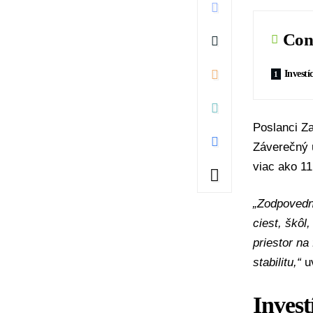
Con
Investí
Poslanci Z
Záverečný 
viac ako 11
„Zodpovedn
ciest, škôl
priestor na
stabilitu,“
u
Invest