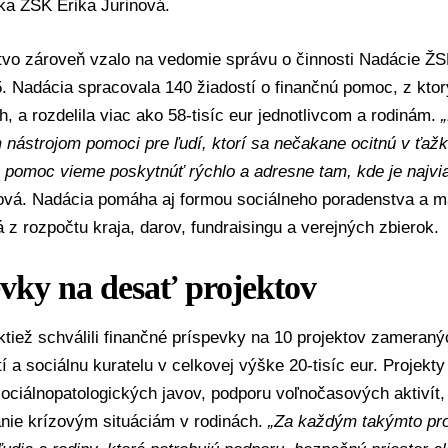
ka ŽSK Erika Jurinová.
tvo zároveň vzalo na vedomie správu o činnosti Nadácie ŽS
. Nadácia spracovala 140 žiadostí o finančnú pomoc, z kto
, a rozdelila viac ako 58-tisíc eur jednotlivcom a rodinám.
nástrojom pomoci pre ľudí, ktorí sa nečakane ocitnú v ťažkej
e pomoc vieme poskytnúť rýchlo a adresne tam, kde je najvi
ová. Nadácia pomáha aj formou sociálneho poradenstva a ma
 z rozpočtu kraja, darov, fundraisingu a verejných zbierok.
evky na desať projektov
ktiež schválili finančné príspevky na 10 projektov zameran
í a sociálnu kuratelu v celkovej výške 20-tisíc eur. Projek
ociálnopatologických javov, podporu voľnočasových aktivít, 
nie krízovým situáciám v rodinách.
„Za každým takýmto pro