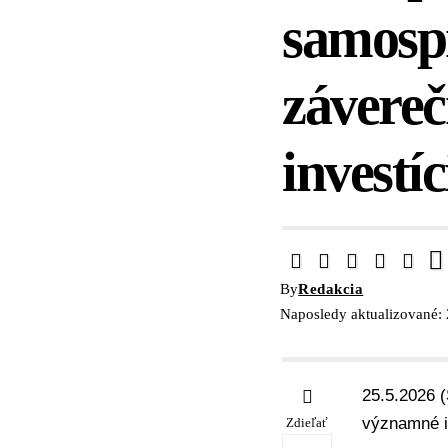
samospr
závereč
investíc
By
Redakcia
Naposledy aktualizované:
25.5.2026 (
významné in
Zdieľať