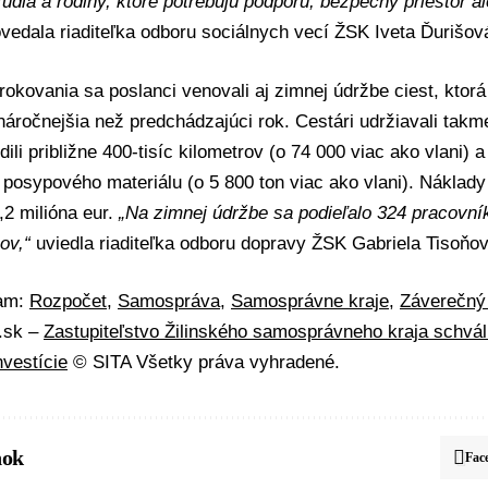
 ľudia a rodiny, ktoré potrebujú podporu, bezpečný priestor 
vedala riaditeľka odboru sociálnych vecí ŽSK
Iveta Ďurišov
rokovania sa poslanci venovali aj zimnej údržbe ciest, ktor
áročnejšia než predchádzajúci rok. Cestári udržiavali takm
dili približne 400-tisíc kilometrov (o 74 000 viac ako vlani) a
n posypového materiálu (o 5 800 ton viac ako vlani). Náklad
1,2 milióna eur.
„Na zimnej údržbe sa podieľalo 324 pracovní
ov,“
uviedla riaditeľka odboru dopravy ŽSK
Gabriela Tisoňo
mam:
Rozpočet
,
Samospráva
,
Samosprávne kraje
,
Záverečný
A.sk –
Zastupiteľstvo Žilinského samosprávneho kraja schvál
nvestície
© SITA Všetky práva vyhradené.
nok
Fac