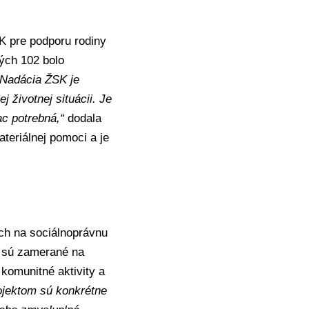
K pre podporu rodiny
rých 102 bolo
„Nadácia ŽSK je
 životnej situácii. Je
ac potrebná,“
dodala
teriálnej pomoci a je
ých na sociálnoprávnu
ty sú zamerané na
komunitné aktivity a
jektom sú konkrétne