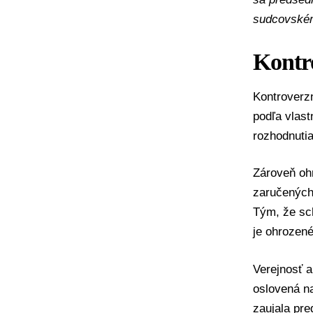
sudcovském
Kontr
Kontrover
podľa vlas
rozhodnutia
Zároveň ohr
zaručenýc
Tým, že sch
je ohrozené
Verejnosť a
oslovená na
zaujala pre