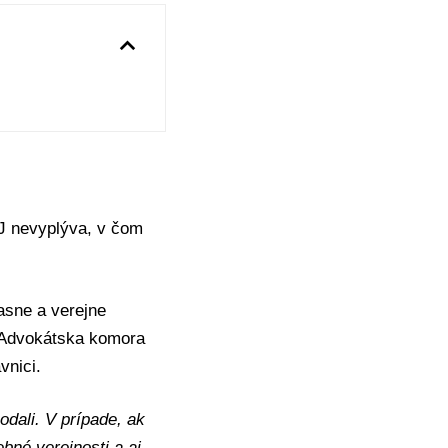
OJ nevyplýva, v čom
asne a verejne
Advokátska komora
vnici.
dali. V prípade, ak
bné verejnosti a aj