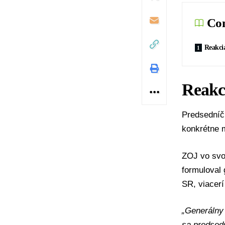
Con
Reakci
Reakc
Predsedníč
konkrétne 
ZOJ vo svoj
formuloval
SR
, viacer
„Generálny 
sa predsedn