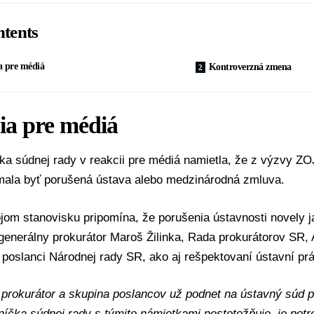
tents
a pre médiá
Kontroverzná zmena
ia pre médiá
ka súdnej rady v reakcii pre médiá namietla, že z výzvy Z
mala byť porušená ústava alebo medzinárodná zmluva.
om stanovisku pripomína, že porušenia ústavnosti novely j
 generálny prokurátor
Maroš Žilinka
,
Rada prokurátorov SR
,
í poslanci
Národnej rady SR
, ako aj rešpektovaní ústavní prá
prokurátor a skupina poslancov už podnet na ústavný súd po
íčka súdnej rady s týmito námietkami nestotožňuje, je potre