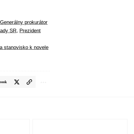
Generálny prokurátor
rady SR
,
Prezident
a stanovisko k novele
book