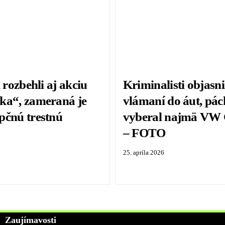
i rozbehli aj akciu
Kriminalisti objasnil
ka“, zameraná je
vlámaní do áut, pách
pčnú trestnú
vyberal najmä VW
– FOTO
25. apríla 2026
Zaujímavosti