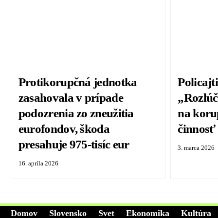
Protikorupčná jednotka
Policajt
zasahovala v prípade
„Rozlúč
podozrenia zo zneužitia
na koru
eurofondov, škoda
činnosť
presahuje 975-tisíc eur
3. marca 2026
16. apríla 2026
Domov
Slovensko
Svet
Ekonomika
Kultúra