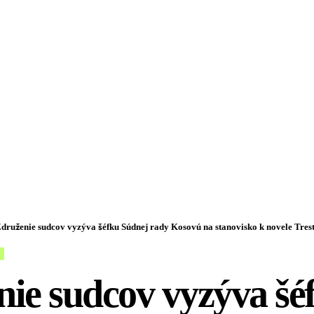
druženie sudcov vyzýva šéfku Súdnej rady Kosovú na stanovisko k novele Tres
ie sudcov vyzýva šé