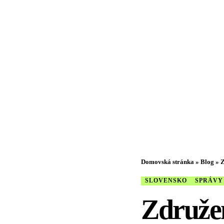
Domovská stránka
»
Blog
»
Z
SLOVENSKO
SPRÁVY
Združen