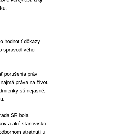
ku.
o hodnotiť dôkazy
o spravodlivého
ať porušenia práv
 najmä práva na život.
odmienky sú nejasné,
u.
 rada SR bola
xov a aké stanovisko
odbornom stretnutí u