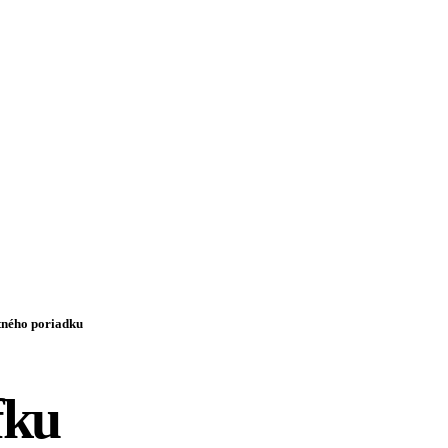
tného poriadku
fku