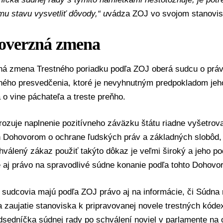
u stavu vysvetliť dôvody,“ u
vádza ZOJ vo svojom stanovis
overzná zmena
zná zmena
Trestného poriadku
podľa ZOJ oberá sudcu o práv
tného presvedčenia, ktoré je nevyhnutným predpokladom jeh
 o vine páchateľa a treste preňho.
ozuje naplnenie pozitívneho záväzku štátu riadne vyšetrov
h
Dohovorom o ochrane ľudských práv a základných slobôd
,
válený zákaz použiť takýto dôkaz je veľmi široký a jeho p
 aj právo na spravodlivé súdne konanie podľa tohto Dohovor
 sudcovia majú podľa ZOJ právo aj na informácie, či Súdna
 zaujatie stanoviska k pripravovanej novele trestných kóde
dsedníčka súdnej rady po schválení noviel v parlamente na 