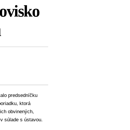
ovisko
u
alo predsedníčku
poriadku
, ktorá
ich obvinených,
v súlade s ústavou.