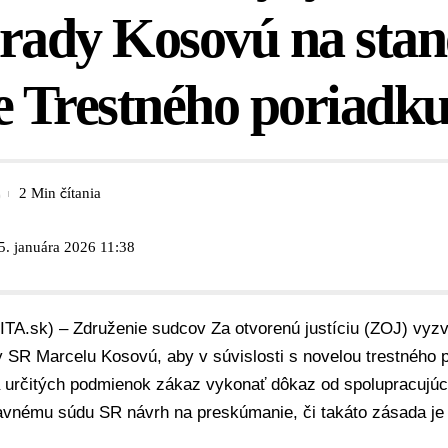
rady Kosovú na stan
e Trestného poriadk
2 Min čítania
5. januára 2026 11:38
SITA.sk) – Združenie sudcov
Za otvorenú justíciu (ZOJ)
vyzv
y SR
Marcelu Kosovú
, aby v súvislosti s
novelou trestného 
 určitých podmienok zákaz vykonať dôkaz od spolupracujúc
avnému súdu SR
návrh na preskúmanie, či takáto zásada je 