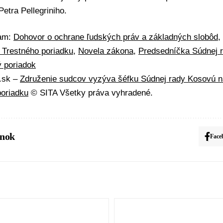
Petra Pellegriniho
.
mam:
Dohovor o ochrane ľudských práv a základných slobôd
,
 Trestného poriadku
,
Novela zákona
,
Predsedníčka Súdnej 
ý poriadok
A.sk –
Združenie sudcov vyzýva šéfku Súdnej rady Kosovú n
poriadku
© SITA Všetky práva vyhradené.
ánok
Face