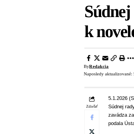
Súdnej 
k novel
By
Redakcia
Naposledy aktualizované: 
5.1.2026 (
Súdnej rad
Zdieľať
zavádza za
podala
Úst