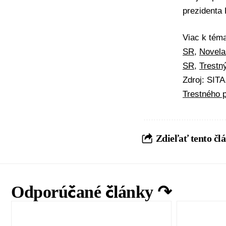
prezidenta
Viac k té
SR
,
Novela
SR
,
Trestn
Zdroj: SIT
Trestného 
Zdieľať tento čl
Odporúčané články ↷