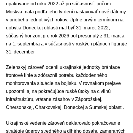
opakovane od roku 2022 až po súčasnosť, pričom
Moskva mala podľa jeho tvrdení nastavovať nové dátumy
v priebehu jednotlivých rokov. Úplne prvým termínom na
dobytia Doneckej oblasti mal byť 31. marec 2022,
súčasný horizont pre rok 2026 bol presunutý z 31. marca
na 1. septembra a v súčasnosti v ruských plánoch figuruje
31. december.
Zelenskyj zároveň ocenil ukrajinské jednotky brániace
frontové línie a zdôraznil potrebu každodenného
monitorovania situácie na bojisku. V rovnakom prejave
upozornil aj na pokračujúce ruské útoky na civilnú
infraštruktúru, vrátane zásahov v Záporožskej,
Chersonskej, Charkovskej, Doneckej a Sumskej oblasti.
Ukrajinské vedenie zároveň deklarovalo pokračovanie
stratégie úderov stredného a dlhého dosahu zameraných