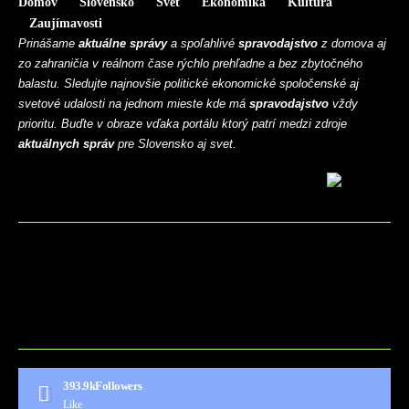
Domov
Slovensko
Svet
Ekonomika
Kultúra
Zaujímavosti
Prinášame
aktuálne správy
a spoľahlivé
spravodajstvo
z domova aj
zo zahraničia v reálnom čase rýchlo prehľadne a bez zbytočného
balastu. Sledujte najnovšie politické ekonomické spoločenské aj
svetové udalosti na jednom mieste kde má
spravodajstvo
vždy
prioritu. Buďte v obraze vďaka portálu ktorý patrí medzi zdroje
aktuálnych správ
pre Slovensko aj svet.
BLOG
CONTACT
MARKETMINDS HOME
UKÁŽKOVÁ STRÁNKA
393.9k
Followers
Like