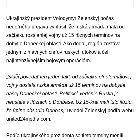
Ukrajinský prezident
Volodymyr Zelenskyj
počas
nedeľného prejavu vyhlásil, že
ruská armáda
mala od
začiatku rozsiahlej vojny už 15 rôznych termínov na
dobytie
Doneckej oblasti
. Ako dodal, región zostáva
jedným z hlavných cieľov ruských útokov a čelí
najintenzívnejším bojovým operáciám.
„Stačí povedať len jeden fakt: od začiatku plnoformátovej
vojny dostala ruská armáda už 15 termínov na dobytie
našej Doneckej oblasti. Politické vedenie Ruska je
neustále v ilúziách o Donbase. Už 15-krát mali túto ilúziu,
že úplne obsadia Donbas,“
uviedol Zelenskyj podľa webu
united24media.com
.
Podľa ukrajinského prezidenta sa tieto termíny menili