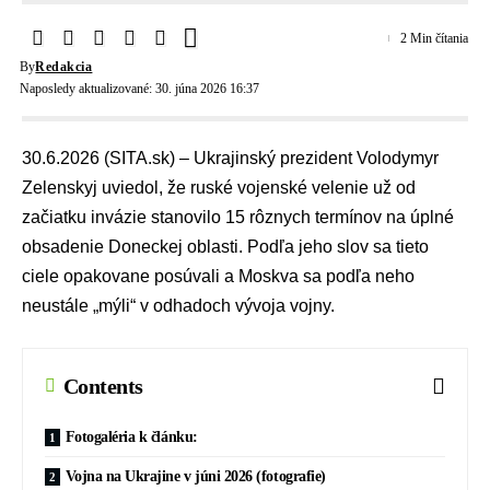
2 Min čítania
By
Redakcia
Naposledy aktualizované: 30. júna 2026 16:37
30.6.2026 (SITA.sk) – Ukrajinský prezident Volodymyr
Zelenskyj uviedol, že ruské vojenské velenie už od
začiatku invázie stanovilo 15 rôznych termínov na úplné
obsadenie Doneckej oblasti. Podľa jeho slov sa tieto
ciele opakovane posúvali a Moskva sa podľa neho
neustále „mýli“ v odhadoch vývoja vojny.
Contents
Fotogaléria k článku:
Vojna na Ukrajine v júni 2026 (fotografie)