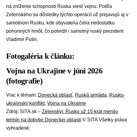
na zníženie schopnosti Ruska viesť vojnu. Podľa
Zelenského sa dôsledky týchto operácií už prejavujú aj v
samotnom Rusku, kde obyvatelia čelia nedostatku
pohonných hmôt, čo potvrdil i samotný ruský prezident
Vladimir Putin
.
Fotogaléria k článku:
Vojna na Ukrajine v júni 2026
(fotografie)
Viac k témam:
Donecká oblasť
,
Ruská armáda
,
Rusko-
ukrajinský konflikt
,
Vojna na Ukrajine
Zdroj: SITA.sk –
Zelenskyj: Rusko už 15-krát menilo
termín na dobytie Doneckej oblasti
© SITA Všetky práva
vyhradené.