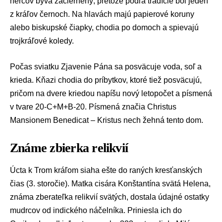
hercov býva začiernený, pretože podľa tradície bol jeden
z kráľov černoch. Na hlavách majú papierové koruny
alebo biskupské čiapky, chodia po domoch a spievajú
trojkráľové koledy.
Počas sviatku Zjavenie Pána sa posväcuje voda, soľ a
krieda. Kňazi chodia do príbytkov, ktoré tiež posväcujú,
pričom na dvere kriedou napíšu nový letopočet a písmená
v tvare 20-C+M+B-20. Písmená značia Christus
Mansionem Benedicat – Kristus nech žehná tento dom.
Známe zbierka relikvií
Úcta k Trom kráľom siaha ešte do raných kresťanských
čias (3. storočie). Matka cisára Konštantína svätá Helena,
známa zberateľka relikvií svätých, dostala údajné ostatky
mudrcov od indického náčelníka. Priniesla ich do