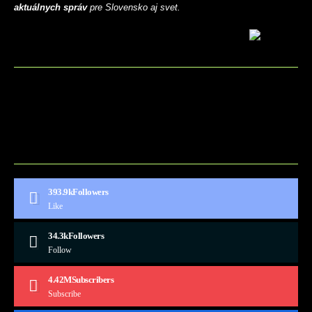
aktuálnych správ
pre Slovensko aj svet.
BLOG
CONTACT
MARKETMINDS HOME
UKÁŽKOVÁ STRÁNKA
393.9k
Followers
Like
34.3k
Followers
Follow
4.42M
Subscribers
Subscribe