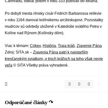
Carihradu, odkiaľ potom v roku 333 putovali do Milána.
Po dobytí mesta rímsky cisár Fridrich Barbarossa relikvie
v roku 1164 daroval kolínskemu arcibiskupovi. Pozostatky
mudrcov sú odvtedy uložené v Katedrále svätého Petra v
Kolíne nad Rýnom (Kolínsky dóm).
Viac k témam:
Cirkev
,
História
,
Traja králi
,
Zjavenie Pána
Zdroj: SITA.sk –
Zjavenia Pána patrí k najstarším
kresťanským sviatkom, o troch kráľoch sa toho však nevie
veľa
© SITA Všetky práva vyhradené.
Odporúčané články ↷