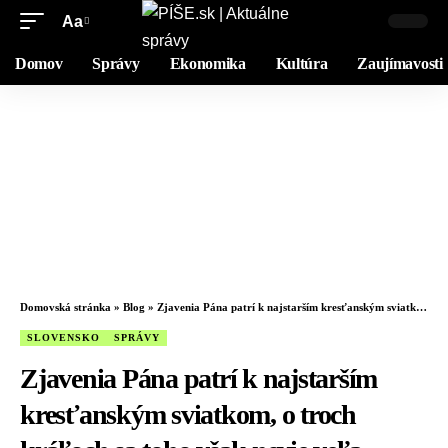
Aa
Domov
Správy
Ekonomika
Kultúra
Zaujímavosti
Domovská stránka
»
Blog
»
Zjavenia Pána patrí k najstarším kresťanským sviatkom, o troch kráľoch sa toho však nevie veľa
SLOVENSKO
SPRÁVY
Zjavenia Pána patrí k najstarším
kresťanským sviatkom, o troch