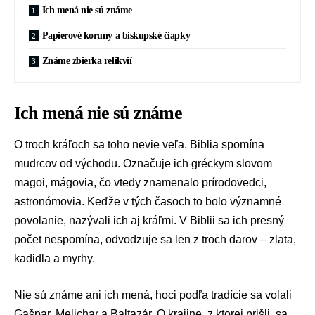
Ich mená nie sú známe
Papierové koruny a biskupské čiapky
Známe zbierka relikvií
Ich mená nie sú známe
O troch kráľoch sa toho nevie veľa. Biblia spomína
mudrcov od východu. Označuje ich gréckym slovom
magoi, mágovia, čo vtedy znamenalo prírodovedci,
astronómovia. Keďže v tých časoch to bolo významné
povolanie, nazývali ich aj kráľmi. V Biblii sa ich presný
počet nespomína, odvodzuje sa len z troch darov – zlata,
kadidla a myrhy.
Nie sú známe ani ich mená, hoci podľa tradície sa volali
Gašpar, Melichar a Baltazár. O krajine, z ktorej prišli, sa