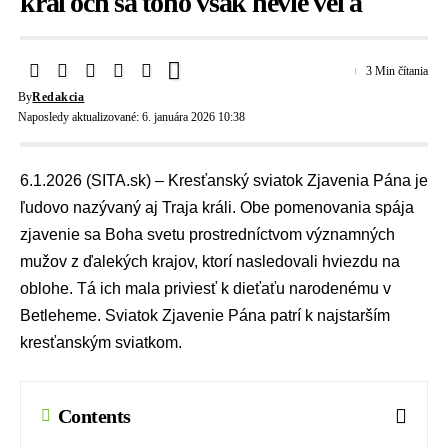
kráľoch sa toho však nevie veľa
3 Min čítania
By
Redakcia
Naposledy aktualizované: 6. januára 2026 10:38
6.1.2026 (SITA.sk) – Kresťanský sviatok Zjavenia Pána je
ľudovo nazývaný aj Traja králi. Obe pomenovania spája
zjavenie sa Boha svetu prostredníctvom významných
mužov z ďalekých krajov, ktorí nasledovali hviezdu na
oblohe. Tá ich mala priviesť k dieťaťu narodenému v
Betleheme. Sviatok Zjavenie Pána patrí k najstarším
kresťanským sviatkom.
Contents