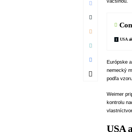
väčšinou.
Con
USA ak
Európske ak
nemecký min
podľa vzoru
Weimer pri
kontrolu n
vlastníctv
USA a