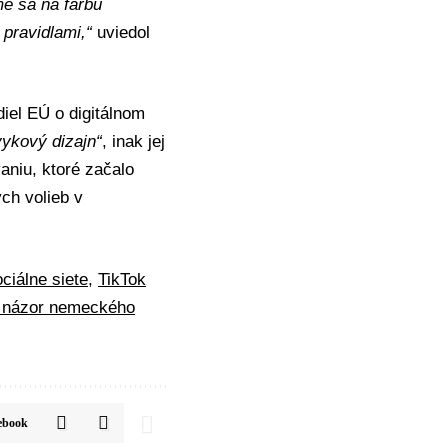
e sa na farbu
 pravidlami,“
uviedol
iel EÚ o digitálnom
vykový dizajn“
, inak jej
aniu, ktoré začalo
ch volieb v
ciálne siete
,
TikTok
ia názor nemeckého
ebook