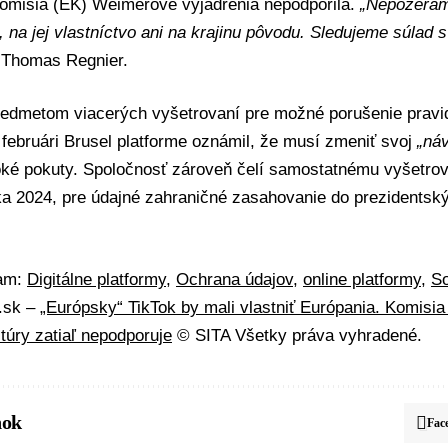
omisia (EK)
Weimerove vyjadrenia nepodporila.
„Nepozerám
, na jej vlastníctvo ani na krajinu pôvodu. Sledujeme súlad s
a Thomas Regnier.
redmetom viacerých vyšetrovaní pre možné porušenie pravid
februári Brusel platforme oznámil, že musí zmeniť svoj
„ná
oké pokuty. Spoločnosť zároveň čelí samostatnému vyšetrov
a 2024, pre údajné
zahraničné zasahovanie
do
prezidentský
mam:
Digitálne platformy
,
Ochrana údajov
,
online platformy
,
So
A.sk –
„Európsky“ TikTok by mali vlastniť Európania. Komis
ltúry zatiaľ nepodporuje
© SITA Všetky práva vyhradené.
nok
Fac