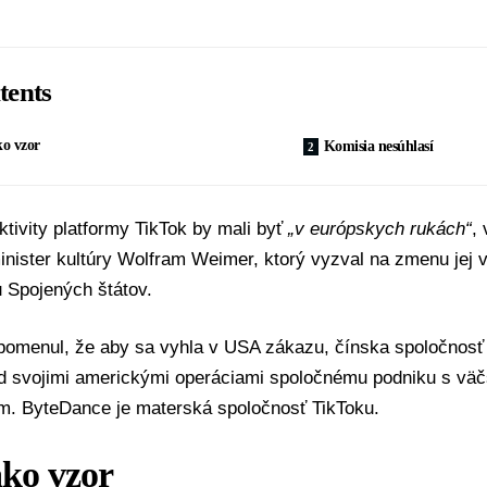
tents
o vzor
Komisia nesúhlasí
tivity platformy
TikTok
by mali byť
„v európskych rukách“
, 
ister kultúry Wolfram Weimer, ktorý vyzval na zmenu jej vl
 Spojených štátov.
pomenul, že aby sa vyhla v USA zákazu, čínska spoločnos
ad svojimi americkými operáciami
spoločnému podniku
s väč
om. ByteDance je materská spoločnosť TikToku.
ko vzor