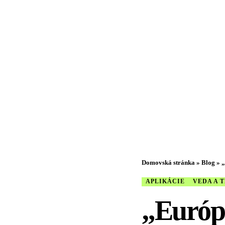
Domovská stránka
»
Blog
»
„
APLIKÁCIE
VEDA A 
„Európ