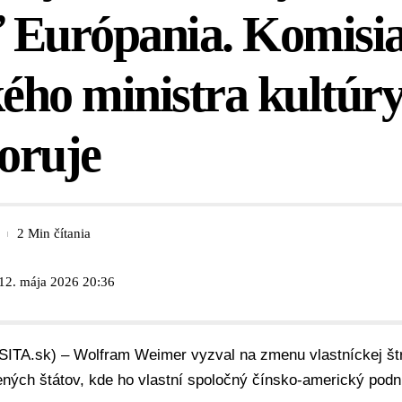
ť Európania. Komisi
ho ministra kultúry
oruje
2 Min čítania
 12. mája 2026 20:36
(SITA.sk) – Wolfram Weimer vyzval na zmenu vlastníckej št
ených štátov, kde ho vlastní spoločný čínsko-americký podn