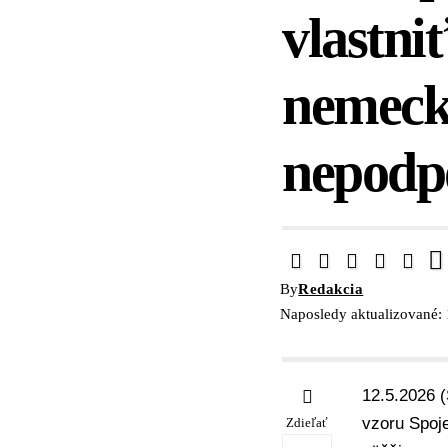
vlastni
nemecké
nepodp
By
Redakcia
Naposledy aktualizované:
12.5.2026 
vzoru Spoj
Zdieľať