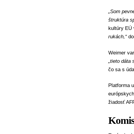
„Som pevne
štruktúra s
kultúry EÚ 
rukách,“
do
Weimer varo
„tieto dát
čo sa s úda
Platforma u
európskych
žiadosť AF
Komis