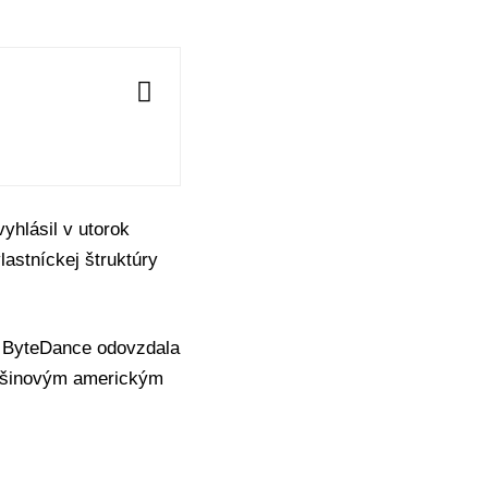
vyhlásil v utorok
astníckej štruktúry
ť
ByteDance
odovzdala
šinovým americkým