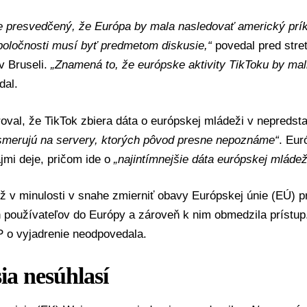
 presvedčený, že Európa by mala nasledovať americký prík
poločnosti musí byť predmetom diskusie,“
povedal pred stre
v Bruseli.
„Znamená to, že európske aktivity TikToku by mal
dal.
val, že TikTok zbiera dáta o európskej mládeži v nepredst
a smerujú na servery, ktorých pôvod presne nepoznáme“
. Eur
jmi deje, pričom ide o
„najintímnejšie dáta európskej mláde
ž v minulosti v snahe zmierniť obavy
Európskej únie (EÚ)
pr
 používateľov do Európy a zároveň k nim obmedzila prístup
P o vyjadrenie neodpovedala.
ia nesúhlasí