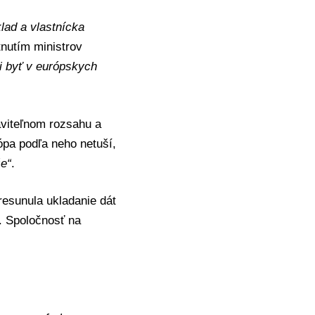
lad a vlastnícka
tnutím ministrov
i byť v európskych
aviteľnom rozsahu a
ópa podľa neho netuší,
že“
.
esunula ukladanie dát
. Spoločnosť na