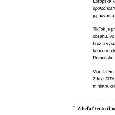
Európska k
spoločnosti
jej hovorc
TikTok je p
obsahu. Vo 
hrozia vys
koncom rok
Rumunsku
.
Viac k té
Zdroj: SIT
ministra ku
Zdieľať tento člá