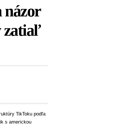
a názor
 zatiaľ
ruktúry TikToku podľa
ik s americkou