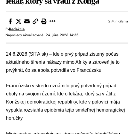
lekár, ktorý sa vrátil z Konga
2 Min čítania
By
Redakcia
Naposledy aktualizované: 24. júna 2026 14:35
24.6.2026 (SITA.sk) – Ide o prvý prípad zistený počas
aktuálneho šírenia nákazy mimo Afriky a zároveň je to
prvýkrát, čo sa ebola potvrdila vo Francúzsku.
Francúzsko v stredu oznámilo prvý potvrdený prípad
eboly na svojom území. Ide o lekára, ktorý sa vrátil z
Konžskej demokratickej republiky
, kde v polovici mája
vypukla rozsiahla epidémia tejto smrteľnej hemoragickej
horúčky.
Ministerstvo zdravotníctva
„dnes potvrdilo identifikáciu