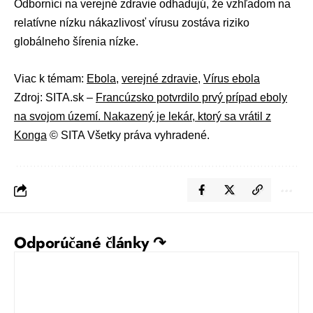
Odborníci na
verejné zdravie
odhadujú, že vzhľadom na
relatívne nízku nákazlivosť vírusu zostáva riziko
globálneho šírenia nízke.
Viac k témam:
Ebola
,
verejné zdravie
,
Vírus ebola
Zdroj: SITA.sk –
Francúzsko potvrdilo prvý prípad eboly
na svojom území. Nakazený je lekár, ktorý sa vrátil z
Konga
© SITA Všetky práva vyhradené.
Odporúčané články ↷