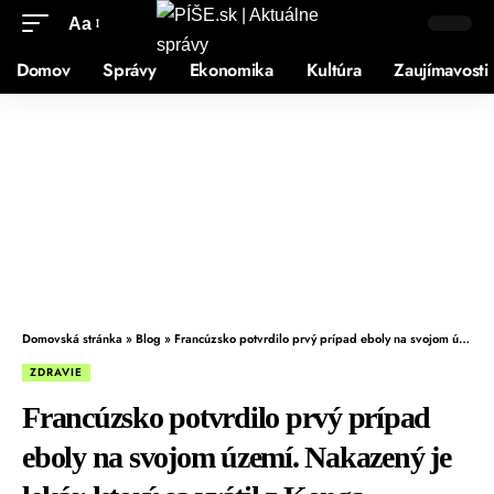
Aa
Domov
Správy
Ekonomika
Kultúra
Zaujímavosti
Domovská stránka
»
Blog
»
Francúzsko potvrdilo prvý prípad eboly na svojom území. Nakazený je lekár, ktorý sa vrátil z Konga
ZDRAVIE
Francúzsko potvrdilo prvý prípad
eboly na svojom území. Nakazený je