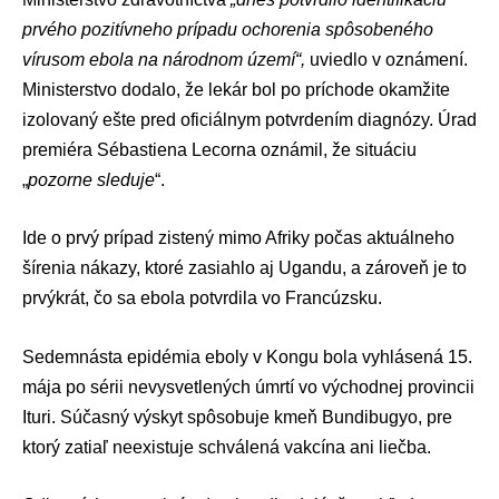
prvého pozitívneho prípadu ochorenia spôsobeného
vírusom ebola na národnom území“,
uviedlo v oznámení.
Ministerstvo dodalo, že lekár bol po príchode okamžite
izolovaný ešte pred oficiálnym potvrdením diagnózy. Úrad
premiéra
Sébastiena Lecorna
oznámil, že situáciu
„
pozorne sleduje
“.
Ide o prvý prípad zistený mimo Afriky počas aktuálneho
šírenia nákazy, ktoré zasiahlo aj Ugandu, a zároveň je to
prvýkrát, čo sa ebola potvrdila vo Francúzsku.
Sedemnásta epidémia eboly v Kongu bola vyhlásená 15.
mája po sérii nevysvetlených úmrtí vo východnej provincii
Ituri. Súčasný výskyt spôsobuje kmeň Bundibugyo, pre
ktorý zatiaľ neexistuje schválená vakcína ani liečba.