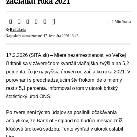
začiatku roka 2021
1 Min čítania
By
Redakcia
Naposledy aktualizované: 17. februára 2026 13:42
17.2.2026 (SITA.sk) –
Miera nezamestnanosti
vo Veľkej
Británii sa v záverečnom kvartáli vlaňajška zvýšila na 5,2
percenta, čo je najvyššia úroveň od začiatku roka 2021. V
porovnaní s predchádzajúcim štvrťrokom ide o mierny
rast z 5,1 percenta. Informoval o tom v utorok britský
štatistický úrad ONS.
Po zverejnení týchto údajov sa posilnili očakávania
analytikov, že Bank of England na budúci mesiac zníži
kľúčovú úrokovú sadzbu. Tento výhľad v utorok oslabil