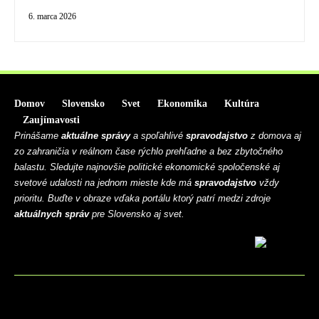
6. marca 2026
Domov
Slovensko
Svet
Ekonomika
Kultúra
Zaujímavosti
Prinášame
aktuálne správy
a spoľahlivé
spravodajstvo
z domova aj
zo zahraničia v reálnom čase rýchlo prehľadne a bez zbytočného
balastu. Sledujte najnovšie politické ekonomické spoločenské aj
svetové udalosti na jednom mieste kde má
spravodajstvo
vždy
prioritu. Buďte v obraze vďaka portálu ktorý patrí medzi zdroje
aktuálnych správ
pre Slovensko aj svet.
BLOG
CONTACT