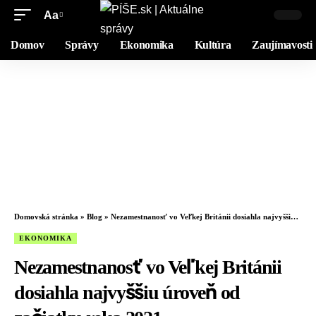
Aa
Domov
Správy
Ekonomika
Kultúra
Zaujímavosti
Domovská stránka
»
Blog
»
Nezamestnanosť vo Veľkej Británii dosiahla najvyššiu úroveň od začiatku roka 2021
EKONOMIKA
Nezamestnanosť vo Veľkej Británii
dosiahla najvyššiu úroveň od