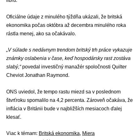
libru.
Oficiálne údaje z minulého týždňa ukázali, že britská
ekonomika počas októbra až decembra minulého roka
rástla menej, ako sa očakávalo.
„V súlade s nedávnym trendom britský trh práce vykazuje
známky oslabenia v čase, keď hospodársky rast zostáva
slabý,“
povedal investičný manažér spoločnosti Quilter
Cheviot Jonathan Raymond.
ONS uviedol, že tempo rastu miezd sa v poslednom
štvrťroku spomalilo na 4,2 percenta. Zároveň očakáva, že
inflácia v Británii bude v najbližších mesiacoch ďalej
klesať.
Viac k témam:
Britská ekonomika
,
Miera