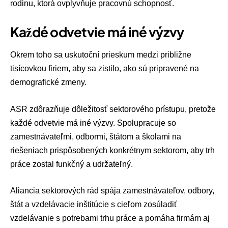
rodinu, ktorá ovplyvňuje pracovnú schopnosť.
Každé odvetvie má iné výzvy
Okrem toho sa uskutoční prieskum medzi približne
tisícovkou firiem, aby sa zistilo, ako sú pripravené na
demografické zmeny.
ASR zdôrazňuje dôležitosť sektorového prístupu, pretože
každé odvetvie má iné výzvy. Spolupracuje so
zamestnávateľmi, odbormi, štátom a školami na
riešeniach prispôsobených konkrétnym sektorom, aby trh
práce zostal funkčný a udržateľný.
Aliancia sektorových rád spája zamestnávateľov, odbory,
štát a vzdelávacie inštitúcie s cieľom zosúladiť
vzdelávanie s potrebami trhu práce a pomáha firmám aj