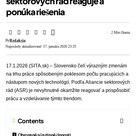
sektorových rád reaguje a
ponúka riešenia
2 Min čítania
By
Redakcia
Naposledy aktualizované: 17. januára 2026 23:35
17.1.2026 (SITA.sk) – Slovensko čelí výrazným zmenám
na trhu práce spôsobeným poklesom počtu pracujúcich a
nástupom nových technológií. Podľa Aliancie sektorových
rád (ASR) je nevyhnutné okamžite reagovať a prispôsobiť
prácu a vzdelávanie týmto trendom.
Contents
Ohrozené sú rutinné činnosti