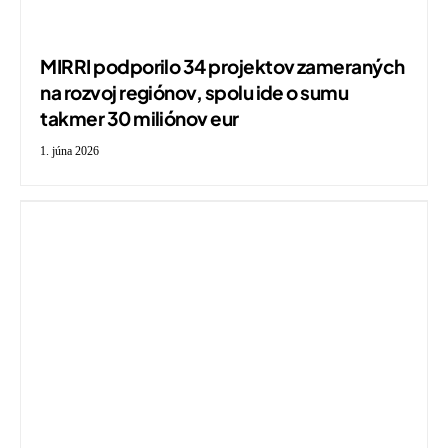
MIRRI podporilo 34 projektov zameraných
na rozvoj regiónov, spolu ide o sumu
takmer 30 miliónov eur
1. júna 2026