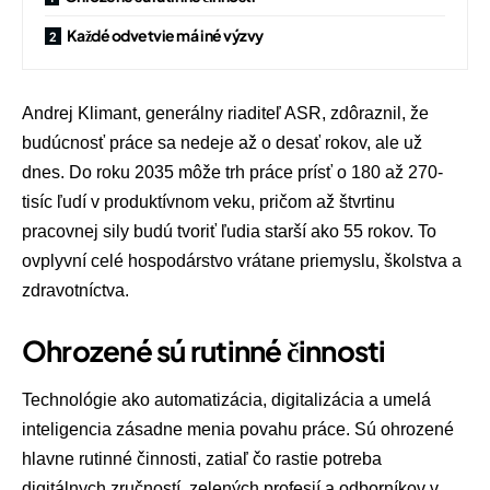
Každé odvetvie má iné výzvy
Andrej Klimant, generálny riaditeľ ASR, zdôraznil, že
budúcnosť práce sa nedeje až o desať rokov, ale už
dnes. Do roku 2035 môže trh práce prísť o 180 až 270-
tisíc ľudí v produktívnom veku, pričom až štvrtinu
pracovnej sily budú tvoriť ľudia starší ako 55 rokov. To
ovplyvní celé hospodárstvo vrátane priemyslu, školstva a
zdravotníctva.
Ohrozené sú rutinné činnosti
Technológie ako automatizácia, digitalizácia a umelá
inteligencia zásadne menia povahu práce. Sú ohrozené
hlavne rutinné činnosti, zatiaľ čo rastie potreba
digitálnych zručností, zelených profesií a odborníkov v