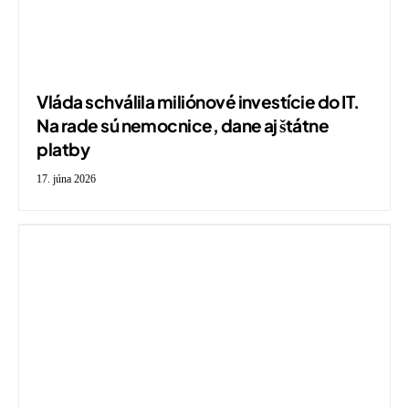
Vláda schválila miliónové investície do IT.
Na rade sú nemocnice, dane aj štátne
platby
17. júna 2026