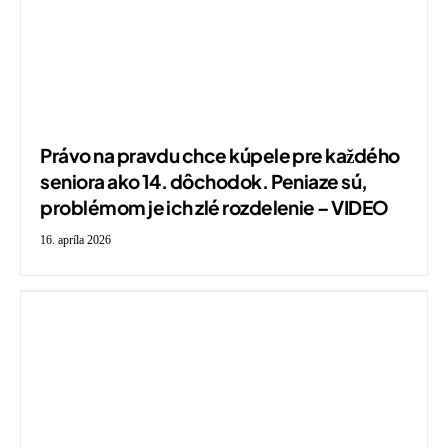
Právo na pravdu chce kúpele pre každého
seniora ako 14. dôchodok. Peniaze sú,
problémom je ich zlé rozdelenie – VIDEO
16. apríla 2026