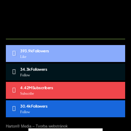
BLOG
CONTACT
MARKETMINDS HOME
UKÁŽKOVÁ STRÁNKA
393.9k
Followers
Like
34.3k
Followers
Follow
4.42M
Subscribers
Subscribe
30.4k
Followers
Follow
Harton® Media –
Tvorba webstránok