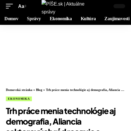
Aa
Domov
Správy
Ekonomika
Kultúra
Zaujímavosti
Domovská stránka
»
Blog
»
Trh práce menia technológie aj demografia, Aliancia sektorových rád reaguje a ponúka riešenia
EKONOMIKA
Trh práce menia technológie aj
demografia, Aliancia