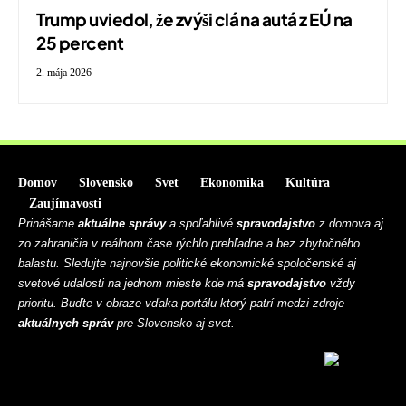
Trump uviedol, že zvýši clá na autá z EÚ na
25 percent
2. mája 2026
Domov
Slovensko
Svet
Ekonomika
Kultúra
Zaujímavosti
Prinášame
aktuálne správy
a spoľahlivé
spravodajstvo
z domova aj
zo zahraničia v reálnom čase rýchlo prehľadne a bez zbytočného
balastu. Sledujte najnovšie politické ekonomické spoločenské aj
svetové udalosti na jednom mieste kde má
spravodajstvo
vždy
prioritu. Buďte v obraze vďaka portálu ktorý patrí medzi zdroje
aktuálnych správ
pre Slovensko aj svet.